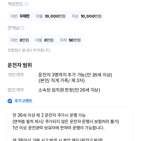
책임한도
대인
무제한
대물
10,000
만원
자손
10,000
만원
면책금
대인
0
만원
대물
0
만원
자차
50
만원
보험접수 발생시 부과됩니다.
운전자 범위
개인계약
운전자 3명까지 추가 가능(만 26세 이상)

(본인/ 직계 가족/ 제 3자)
법인계약
소속된 임직원 한정(만 26세 이상)
추가 코멘트
만 26세 이상 제 2 운전자 추가시 운행 가능

(면허증 필히 제시/ 추가되지 않은 운전자 운행시 보험처리 불가)

1년 이상 운전경력 보유자에 한하여 운행이 가능합니다.

연 3회이상 가해 사고 발생 시 계약 해지 (위약금 발생)