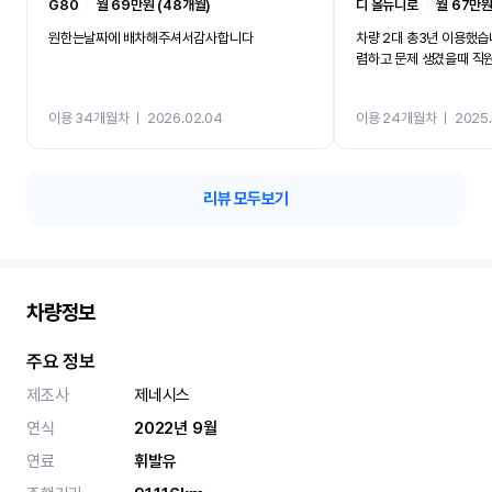
G80
ㅣ
월 69만원 (48개월)
디 올뉴니로
ㅣ
월 67만원
원한는날짜에 배차해주셔서감사합니다
차량 2대 총3년 이용했습
렴하고 문제 생겼을때 직
이용 34개월차
ㅣ
2026.02.04
이용 24개월차
ㅣ
2025.
리뷰 모두보기
차량정보
주요 정보
제조사
제네시스
연식
2022년 9월
연료
휘발유