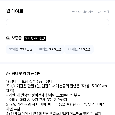
월 대여료
만 26세 이상 기준
VAT 포함
보증금
계약 만료시 환급!
12개월
238
만원
18개월
226
만원
24개월
196
만원
정비/관리 제공 혜택
1) 정비 미 포함 상품 (self 정비)	

2) a/s 기간은 한달 (단, 엔진이나 미션등의 결함은 3개월, 5,000km 
까지)

- 기한 내 발생한 정비건에 한하여 오토플러스 부담	

- 수리비 과다 시 차량 교체 또는 계약해지	

3) a/s 기간 초과 시 타이어, 베터리 등을 포함한 소모품 및 정비비 임
차인 부담

4) 12개월 계약시 년 1회 엔진오일set/브레이크패드/와이퍼 교체
