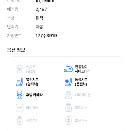
주행거리
91,116km
배기량
2,497
색상
흰색
변속기
자동
차량번호
177수3919
옵션 정보
썬루프
전동접이
(
일반)
사이드미러
열선시트
통풍시트
(
앞좌석)
(
운전석)
후방 카메라
내비게이션
하이패스
블랙박스
스마트키
블루투스