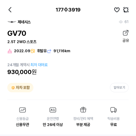
177수3919
61
제네시스
GV70
공유
2.5T 2WD 스포츠
2022.09
휘발유
91,116km
24
개월
계약시
최저 대여료
930,000
원
자차 포함
알아보기
신용등급
운전연령
정비/관리 혜택
탁송비용
신용무관
만 26세 이상
부분 제공
무료