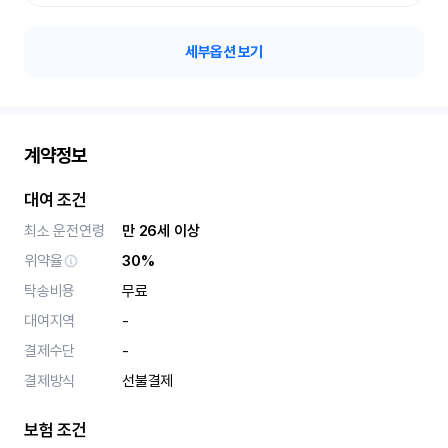
세부옵션 보기
계약정보
대여 조건
최소 운전연령
만 26세 이상
위약율
30%
탁송비용
무료
대여지역
-
결제수단
-
결제방식
선불결제
보험 조건