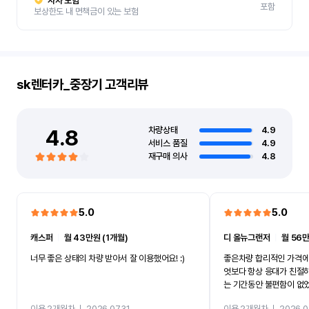
자차 보험
포함
보상한도 내 면책금이 있는 보험
sk렌터카_중장기
고객리뷰
4.8
차량상태
4.9
서비스 품질
4.9
재구매 의사
4.8
5.0
5.0
캐스퍼
ㅣ
월 43만원 (1개월)
디 올뉴그랜저
ㅣ
월 56만
너무 좋은 상태의 차량 받아서 잘 이용했어요! :)
좋은차량 합리적인 가격에
엇보다 항상 응대가 친절
는 기간동안 불편함이 없
까지 진행할만큼 여러가지
이용 2개월차
ㅣ
2026.07.31
이용 2개월차
ㅣ
2026.0