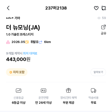
237허2138
59
기아
더 뉴모닝(JA)
공유
1.0 가솔린 프레스티지
2026.05
휘발유
6km
9
개월
계약시
최저 대여료
443,000
원
자차 포함
알아보기
신용등급
운전연령
정비/관리 혜택
탁송비용
6등급 이상
만 26세 이상
부분 제공
무료