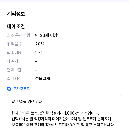
계약정보
대여 조건
최소 운전연령
만 26세 이상
위약율
20%
탁송비용
무료
대여지역
-
결제수단
-
결제방식
선불결제
추가 코멘트
✔️ 보증금 관련 안내
현재 안내된 보증금은 월 약정거리 1,000km 기준입니다.
선택하시는 월 약정거리와 대여기간에 따라 월 렌트료가 달라지며,
보증금은 해당 조건의 1개월 렌트료와 동일한 점 참고 부탁드립니다.