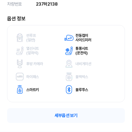
차량번호
237허2138
옵션 정보
썬루프
전동접이
(
일반)
사이드미러
열선시트
통풍시트
(
앞좌석)
(
운전석)
후방 카메라
내비게이션
하이패스
블랙박스
스마트키
블루투스
세부옵션 보기