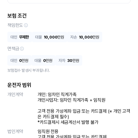
보험 조건
책임한도
대인
무제한
대물
10,000
만원
자손
10,000
만원
면책금
대인
0
만원
대물
0
만원
자차
30
만원
보험접수 발생시 부과됩니다.
운전자 범위
개인계약
개인: 임차인 직계가족 

개인사업자: 임차인 직계가족 + 임직원

고객 전용 가상계좌 입금 또는 카드결제 (※ 개인 고객
은 카드결제 필수)

*카드결제시 세금계산서 발행 불가
법인계약
임직원 전용

고객 전용 가상계좌 입금 또는 카드결제
