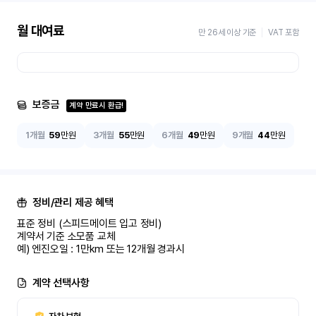
월 대여료
만 26세 이상 기준
VAT 포함
보증금
계약 만료시 환급!
1개월
59
만원
3개월
55
만원
6개월
49
만원
9개월
44
만원
정비/관리 제공 혜택
표준 정비 (스피드메이트 입고 정비)

계약서 기준 소모품 교체

예) 엔진오일 : 1만km 또는 12개월 경과시
계약 선택사항