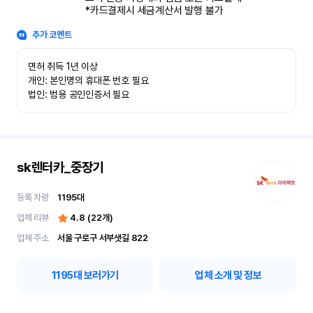
*카드결제시 세금계산서 발행 불가
추가 코멘트
면허 취득 1년 이상

개인: 본인명의 휴대폰 번호 필요

법인: 범용 공인인증서 필요
sk렌터카_중장기
등록 차량
1195
대
업체 리뷰
4.8
(
22
개)
업체 주소
서울 구로구 서부샛길 822
1195
대 보러가기
업체 소개 및 정보