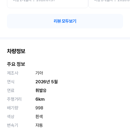
카 렌트 고민없이 강추합니
리뷰 모두보기
차량정보
주요 정보
제조사
기아
연식
2026년 5월
연료
휘발유
주행거리
6km
배기량
998
색상
흰색
변속기
자동