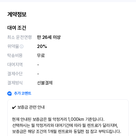
계약정보
대여 조건
최소 운전연령
만 26세 이상
위약율
20%
탁송비용
무료
대여지역
-
결제수단
-
결제방식
선불결제
추가 코멘트
✔️ 보증금 관련 안내
현재 안내된 보증금은 월 약정거리 1,000km 기준입니다.
선택하시는 월 약정거리와 대여기간에 따라 월 렌트료가 달라지며,
보증금은 해당 조건의 1개월 렌트료와 동일한 점 참고 부탁드립니다.