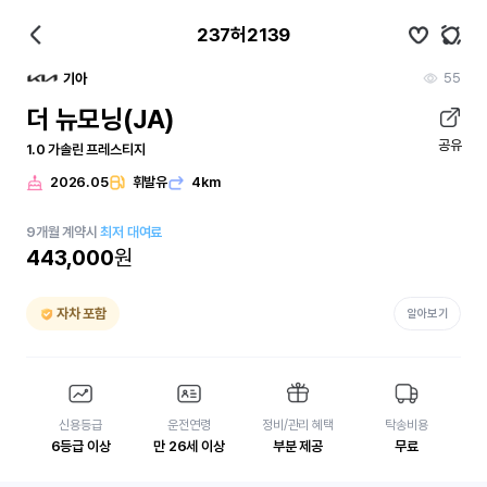
237허2139
55
기아
더 뉴모닝(JA)
공유
1.0 가솔린 프레스티지
2026.05
휘발유
4km
9
개월
계약시
최저 대여료
443,000
원
자차 포함
알아보기
신용등급
운전연령
정비/관리 혜택
탁송비용
6등급 이상
만 26세 이상
부분 제공
무료