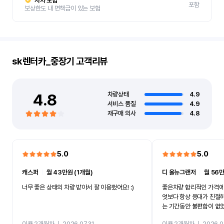
자차 보험
포함
보상한도 내 면책금이 있는 보험
sk렌터카_중장기
고객리뷰
4.8
차량상태
4.9
서비스 품질
4.9
재구매 의사
4.8
5.0
5.0
캐스퍼
ㅣ
월 43만원 (1개월)
디 올뉴그랜저
ㅣ
월 56만
너무 좋은 상태의 차량 받아서 잘 이용했어요! :)
좋은차량 합리적인 가격에
엇보다 항상 응대가 친절
는 기간동안 불편함이 없
까지 진행할만큼 여러가지
이용 2개월차
ㅣ
2026.07.31
이용 2개월차
ㅣ
2026.0