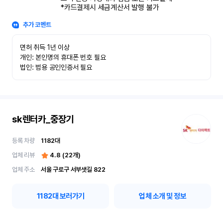
*카드결제시 세금계산서 발행 불가
추가 코멘트
면허 취득 1년 이상

개인: 본인명의 휴대폰 번호 필요

법인: 범용 공인인증서 필요
sk렌터카_중장기
등록 차량
1182
대
업체 리뷰
4.8
(
22
개)
업체 주소
서울 구로구 서부샛길 822
1182
대 보러가기
업체 소개 및 정보