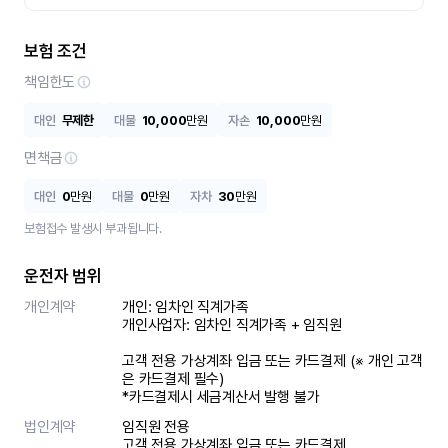
보험 조건
책임한도
대인
무제한
대물
10,000
만원
자손
10,000
만원
면책금
대인
0
만원
대물
0
만원
자차
30
만원
보험접수 발생시 부과됩니다.
운전자 범위
개인계약
개인: 임차인 직계가족 

개인사업자: 임차인 직계가족 + 임직원

고객 전용 가상계좌 입금 또는 카드결제 (※ 개인 고객
은 카드결제 필수)

*카드결제시 세금계산서 발행 불가
법인계약
임직원 전용

고객 전용 가상계좌 입금 또는 카드결제
