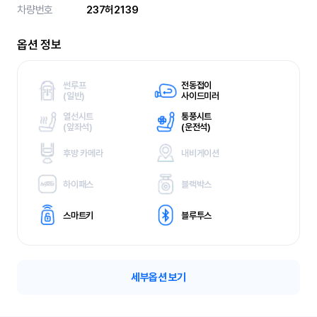
차량번호
237허2139
옵션 정보
썬루프
전동접이
(
일반)
사이드미러
열선시트
통풍시트
(
앞좌석)
(
운전석)
후방 카메라
내비게이션
하이패스
블랙박스
스마트키
블루투스
세부옵션 보기