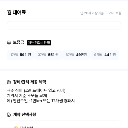
월 대여료
만 26세 이상 기준
VAT 포함
보증금
계약 만료시 환급!
1개월
59
만원
3개월
55
만원
6개월
49
만원
9개월
44
만원
정비/관리 제공 혜택
표준 정비 (스피드메이트 입고 정비)

계약서 기준 소모품 교체

예) 엔진오일 : 1만km 또는 12개월 경과시
계약 선택사항