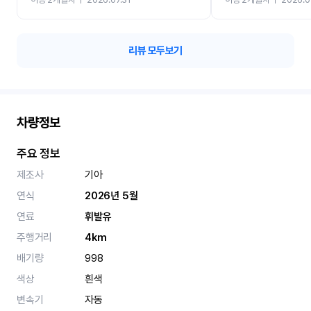
카 렌트 고민없이 강추합니
리뷰 모두보기
차량정보
주요 정보
제조사
기아
연식
2026년 5월
연료
휘발유
주행거리
4km
배기량
998
색상
흰색
변속기
자동