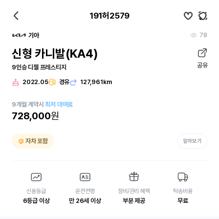
191허2579
78
기아
신형 카니발(KA4)
공유
9인승 디젤 프레스티지
2022.05
경유
127,961km
9
개월
계약시
최저 대여료
728,000
원
자차 포함
알아보기
신용등급
운전연령
정비/관리 혜택
탁송비용
6등급 이상
만 26세 이상
부분 제공
무료