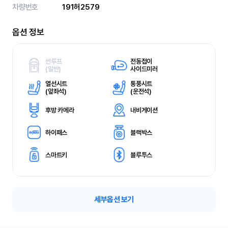
차량번호
191허2579
옵션 정보
썬루프
전동접이
(
일반)
사이드미러
열선시트
통풍시트
(
앞좌석)
(
운전석)
후방 카메라
내비게이션
하이패스
블랙박스
스마트키
블루투스
세부옵션 보기