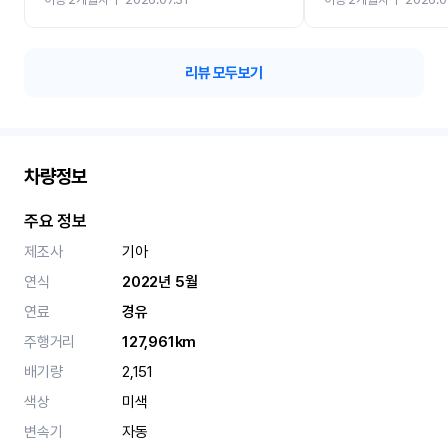
카 렌트 고민없이 강추합니
리뷰 모두보기
차량정보
주요 정보
제조사
기아
연식
2022년 5월
연료
경유
주행거리
127,961km
배기량
2,151
색상
미색
변속기
자동