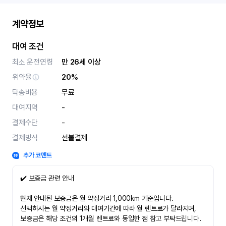
계약정보
대여 조건
최소 운전연령
만 26세 이상
위약율
20%
탁송비용
무료
대여지역
-
결제수단
-
결제방식
선불결제
추가 코멘트
✔️ 보증금 관련 안내
현재 안내된 보증금은 월 약정거리 1,000km 기준입니다.
선택하시는 월 약정거리와 대여기간에 따라 월 렌트료가 달라지며,
보증금은 해당 조건의 1개월 렌트료와 동일한 점 참고 부탁드립니다.