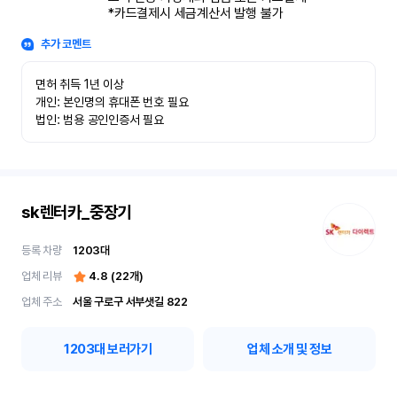
*카드결제시 세금계산서 발행 불가
추가 코멘트
면허 취득 1년 이상

개인: 본인명의 휴대폰 번호 필요

법인: 범용 공인인증서 필요
sk렌터카_중장기
등록 차량
1203
대
업체 리뷰
4.8
(
22
개)
업체 주소
서울 구로구 서부샛길 822
1203
대 보러가기
업체 소개 및 정보