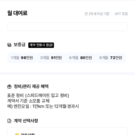
월 대여료
만 26세 이상 기준
VAT 포함
보증금
계약 만료시 환급!
1개월
98
만원
3개월
91
만원
6개월
80
만원
9개월
72
만원
정비/관리 제공 혜택
표준 정비 (스피드메이트 입고 정비)

계약서 기준 소모품 교체

예) 엔진오일 : 1만km 또는 12개월 경과시
계약 선택사항