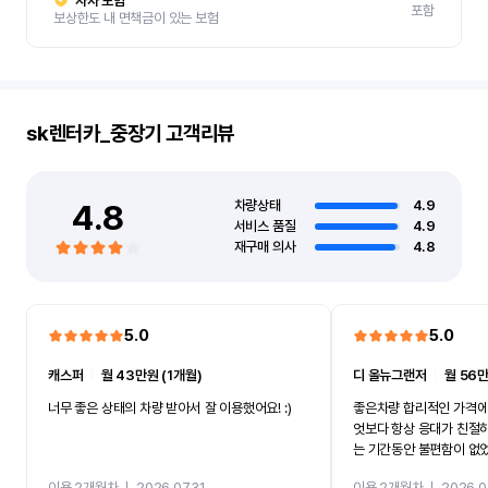
자차 보험
포함
보상한도 내 면책금이 있는 보험
sk렌터카_중장기
고객리뷰
4.8
차량상태
4.9
서비스 품질
4.9
재구매 의사
4.8
5.0
5.0
캐스퍼
ㅣ
월 43만원 (1개월)
디 올뉴그랜저
ㅣ
월 56만
너무 좋은 상태의 차량 받아서 잘 이용했어요! :)
좋은차량 합리적인 가격에
엇보다 항상 응대가 친절
는 기간동안 불편함이 없
까지 진행할만큼 여러가지
이용 2개월차
ㅣ
2026.07.31
이용 2개월차
ㅣ
2026.0