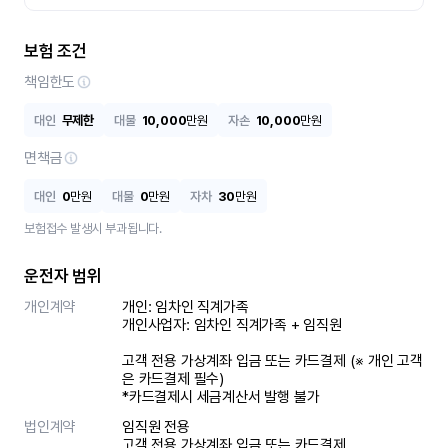
보험 조건
책임한도
대인
무제한
대물
10,000
만원
자손
10,000
만원
면책금
대인
0
만원
대물
0
만원
자차
30
만원
보험접수 발생시 부과됩니다.
운전자 범위
개인계약
개인: 임차인 직계가족 

개인사업자: 임차인 직계가족 + 임직원

고객 전용 가상계좌 입금 또는 카드결제 (※ 개인 고객
은 카드결제 필수)

*카드결제시 세금계산서 발행 불가
법인계약
임직원 전용

고객 전용 가상계좌 입금 또는 카드결제
