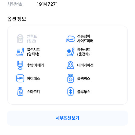
차량번호
191허7271
옵션 정보
썬루프
전동접이
(
일반)
사이드미러
열선시트
통풍시트
(
앞좌석)
(
운전석)
후방 카메라
내비게이션
하이패스
블랙박스
스마트키
블루투스
세부옵션 보기