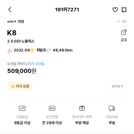
191허7271
90
기아
K8
공유
2.5 GDI 노블레스
2022.09
휘발유
48,483km
9
개월
계약시
최저 대여료
509,000
원
자차 포함
알아보기
신용등급
운전연령
정비/관리 혜택
탁송비용
6등급 이상
만 26세 이상
부분 제공
무료