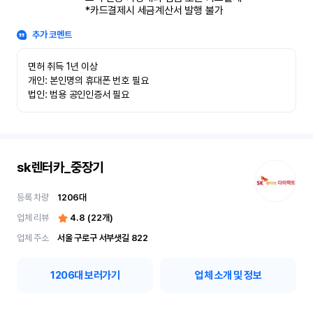
*카드결제시 세금계산서 발행 불가
추가 코멘트
면허 취득 1년 이상

개인: 본인명의 휴대폰 번호 필요

법인: 범용 공인인증서 필요
sk렌터카_중장기
등록 차량
1206
대
업체 리뷰
4.8
(
22
개)
업체 주소
서울 구로구 서부샛길 822
1206
대 보러가기
업체 소개 및 정보