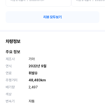
카 렌트 고민없이 강추합니
리뷰 모두보기
차량정보
주요 정보
제조사
기아
연식
2022년 9월
연료
휘발유
주행거리
48,483km
배기량
2,497
색상
변속기
자동