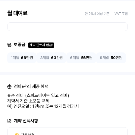
월 대여료
만 26세 이상 기준
VAT 포함
보증금
계약 만료시 환급!
1개월
68
만원
3개월
63
만원
6개월
56
만원
9개월
50
만원
정비/관리 제공 혜택
표준 정비 (스피드메이트 입고 정비)

계약서 기준 소모품 교체

예) 엔진오일 : 1만km 또는 12개월 경과시
계약 선택사항