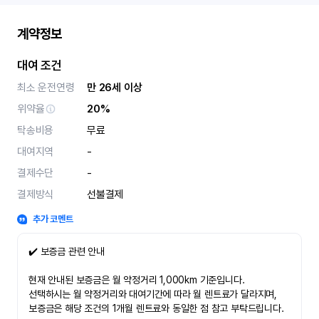
계약정보
대여 조건
최소 운전연령
만 26세 이상
위약율
20%
탁송비용
무료
대여지역
-
결제수단
-
결제방식
선불결제
추가 코멘트
✔️ 보증금 관련 안내
현재 안내된 보증금은 월 약정거리 1,000km 기준입니다.
선택하시는 월 약정거리와 대여기간에 따라 월 렌트료가 달라지며,
보증금은 해당 조건의 1개월 렌트료와 동일한 점 참고 부탁드립니다.