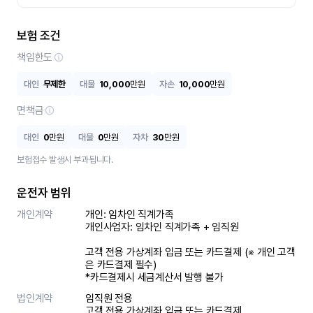
보험 조건
책임한도
대인
무제한
대물
10,000
만원
자손
10,000
만원
면책금
대인
0
만원
대물
0
만원
자차
30
만원
보험접수 발생시 부과됩니다.
운전자 범위
개인계약
개인: 임차인 직계가족 

개인사업자: 임차인 직계가족 + 임직원

고객 전용 가상계좌 입금 또는 카드결제 (※ 개인 고객
은 카드결제 필수)

*카드결제시 세금계산서 발행 불가
법인계약
임직원 전용

고객 전용 가상계좌 입금 또는 카드결제
