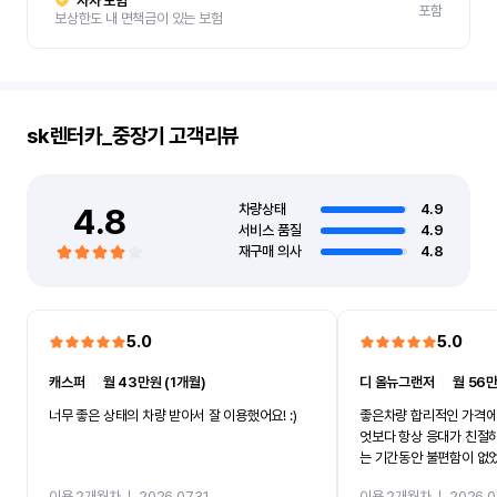
자차 보험
포함
보상한도 내 면책금이 있는 보험
sk렌터카_중장기
고객리뷰
4.8
차량상태
4.9
서비스 품질
4.9
재구매 의사
4.8
5.0
5.0
캐스퍼
ㅣ
월 43만원 (1개월)
디 올뉴그랜저
ㅣ
월 56만
너무 좋은 상태의 차량 받아서 잘 이용했어요! :)
좋은차량 합리적인 가격에
엇보다 항상 응대가 친절
는 기간동안 불편함이 없
까지 진행할만큼 여러가지
이용 2개월차
ㅣ
2026.07.31
이용 2개월차
ㅣ
2026.0