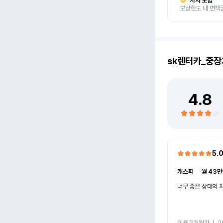
자차 보험
보상한도 내 면책
sk렌터카_중장
4.8
5.
캐스퍼
ㅣ
월 43만
너무 좋은 상태의 차
이용 2개월차
ㅣ
2