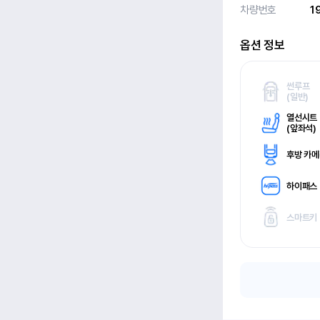
차량번호
1
옵션 정보
썬루프
(
일반)
열선시트
(
앞좌석)
후방 카
하이패스
스마트키