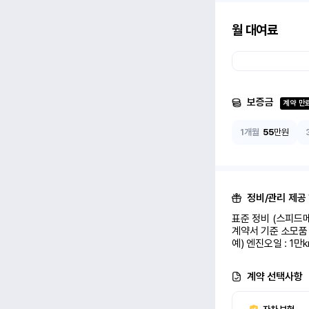
월 대여료
보증금
계약 만
1개월
55
만원
정비/관리 제공
표준 정비 (스피드메
계약서 기준 소모품 
예) 엔진오일 : 1만
계약 선택사항