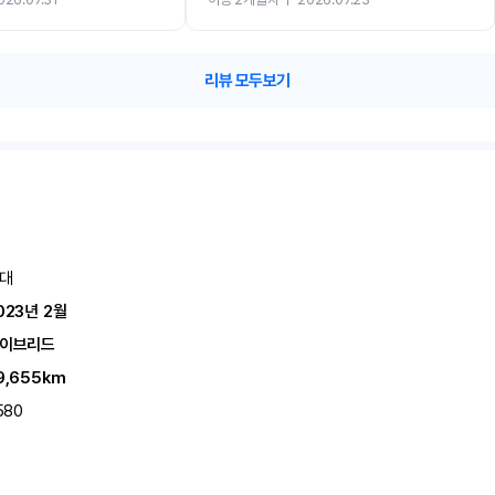
카 렌트 고민없이 강추합니다!!
리뷰 모두보기
대
023년 2월
이브리드
9,655km
580