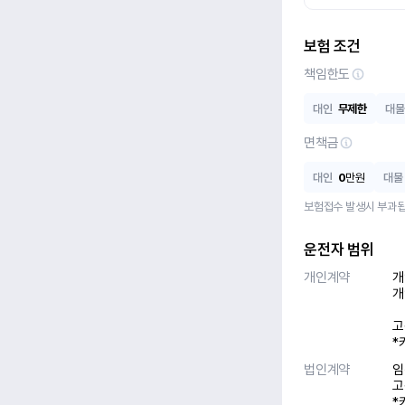
보험 조건
책임한도
대인
무제한
대물
면책금
대인
0
만원
대물
보험접수 발생시 부과됩
운전자 범위
개인계약
개
개
고
*
법인계약
임
고
*