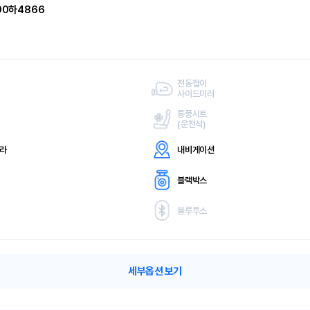
90하4866
전동접이
사이드미러
통풍시트
(
운전석)
메라
내비게이션
블랙박스
블루투스
세부옵션 보기