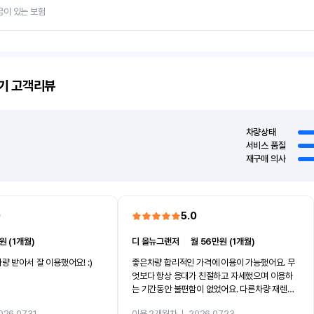
금이 있는 보험
기
고객리뷰
차량상태
서비스 품질
재구매 의사
0
5.0
원 (1개월)
디 올뉴그랜저
ㅣ
월 56만원 (1개월)
량 받아서 잘 이용했어요! :)
좋은차량 합리적인 가격에 이용이 가능했어요. 무
엇보다 항상 응대가 친절하고 자세했으며 이용하
는 기간동안 불편함이 없었어요. 다른차량 재렌트
까지 진행할만큼 여러가지로 만족스럽습니다. 반
026.07.31
이용 2개월차
ㅣ
2026.07.23