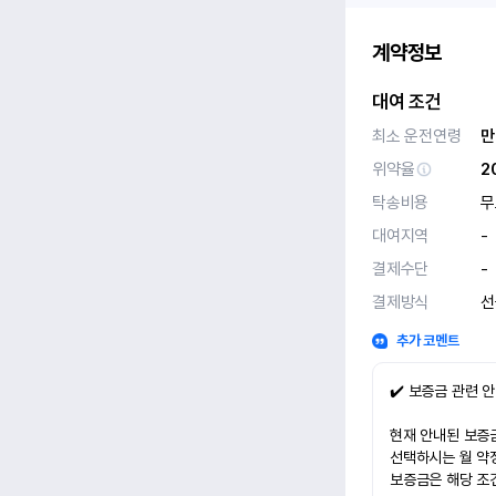
계약정보
대여 조건
최소 운전연령
만
위약율
2
탁송비용
무
대여지역
-
결제수단
-
결제방식
선
추가 코멘트
✔️ 보증금 관련 
현재 안내된 보증금
선택하시는 월 약
보증금은 해당 조