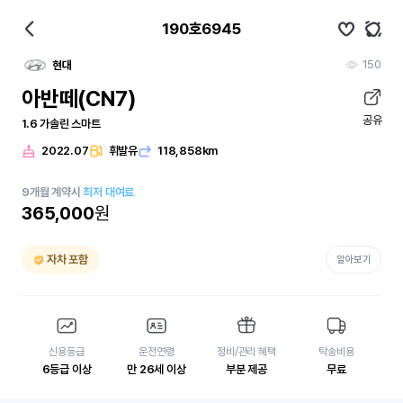
190호6945
150
현대
아반떼(CN7)
공유
1.6 가솔린 스마트
2022.07
휘발유
118,858km
9
개월
계약시
최저 대여료
365,000
원
자차 포함
알아보기
신용등급
운전연령
정비/관리 혜택
탁송비용
6등급 이상
만 26세 이상
부분 제공
무료