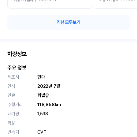
카 렌트 고민없이 강추합니
리뷰 모두보기
차량정보
주요 정보
제조사
현대
연식
2022년 7월
연료
휘발유
주행거리
118,858km
배기량
1,598
색상
변속기
CVT