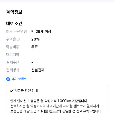
계약정보
대여 조건
최소 운전연령
만 26세 이상
위약율
20%
탁송비용
무료
대여지역
-
결제수단
-
결제방식
선불결제
추가 코멘트
✔️ 보증금 관련 안내
현재 안내된 보증금은 월 약정거리 1,000km 기준입니다.
선택하시는 월 약정거리와 대여기간에 따라 월 렌트료가 달라지며,
보증금은 해당 조건의 1개월 렌트료와 동일한 점 참고 부탁드립니다.