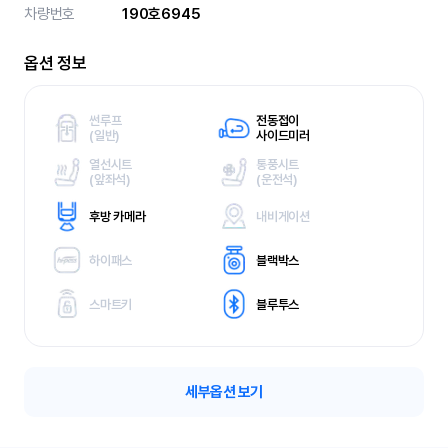
차량번호
190호6945
옵션 정보
썬루프
전동접이
(
일반)
사이드미러
열선시트
통풍시트
(
앞좌석)
(
운전석)
후방 카메라
내비게이션
하이패스
블랙박스
스마트키
블루투스
세부옵션 보기