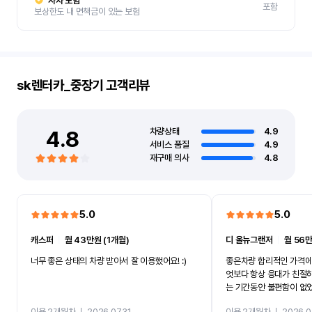
자차 보험
포함
보상한도 내 면책금이 있는 보험
sk렌터카_중장기
고객리뷰
4.8
차량상태
4.9
서비스 품질
4.9
재구매 의사
4.8
5.0
5.0
캐스퍼
ㅣ
월 43만원 (1개월)
디 올뉴그랜저
ㅣ
월 56만
너무 좋은 상태의 차량 받아서 잘 이용했어요! :)
좋은차량 합리적인 가격에
엇보다 항상 응대가 친절
는 기간동안 불편함이 없
까지 진행할만큼 여러가지
이용 2개월차
ㅣ
2026.07.31
이용 2개월차
ㅣ
2026.0