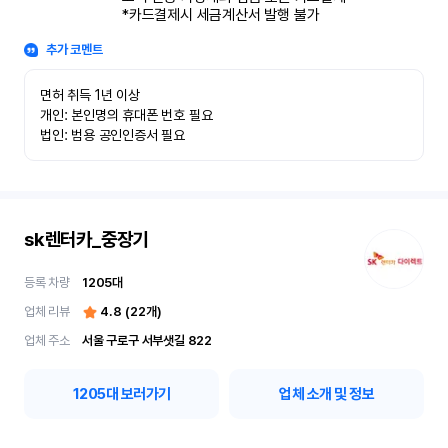
*카드결제시 세금계산서 발행 불가
추가 코멘트
면허 취득 1년 이상

개인: 본인명의 휴대폰 번호 필요

법인: 범용 공인인증서 필요
sk렌터카_중장기
등록 차량
1205
대
업체 리뷰
4.8
(
22
개)
업체 주소
서울 구로구 서부샛길 822
1205
대 보러가기
업체 소개 및 정보