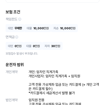
보험 조건
책임한도
대인
무제한
대물
10,000
만원
자손
10,000
만원
면책금
대인
0
만원
대물
0
만원
자차
30
만원
보험접수 발생시 부과됩니다.
운전자 범위
개인계약
개인: 임차인 직계가족 

개인사업자: 임차인 직계가족 + 임직원

고객 전용 가상계좌 입금 또는 카드결제 (※ 개인 고객
은 카드결제 필수)

*카드결제시 세금계산서 발행 불가
법인계약
임직원 전용

고객 전용 가상계좌 입금 또는 카드결제
