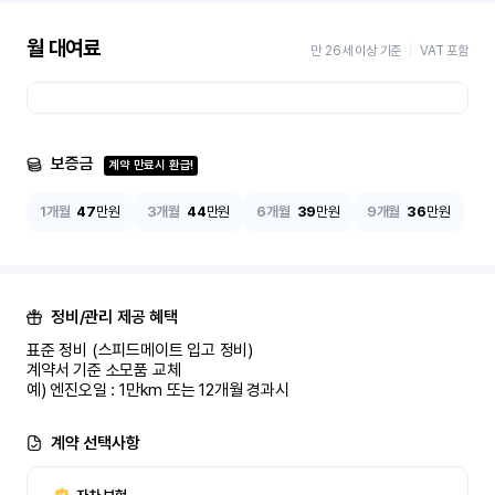
월 대여료
만 26세 이상 기준
VAT 포함
보증금
계약 만료시 환급!
1개월
47
만원
3개월
44
만원
6개월
39
만원
9개월
36
만원
정비/관리 제공 혜택
표준 정비 (스피드메이트 입고 정비)

계약서 기준 소모품 교체

예) 엔진오일 : 1만km 또는 12개월 경과시
계약 선택사항