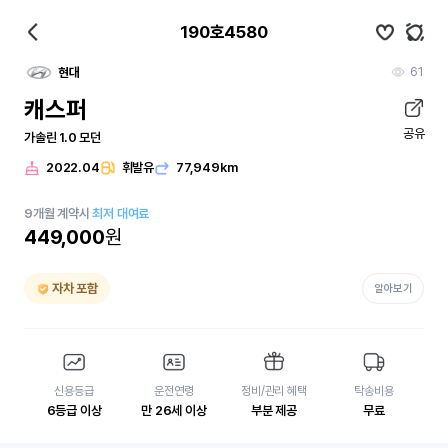
190호4580
61
현대
캐스퍼
공유
가솔린 1.0 모던
2022.04
휘발유
77,949km
9
개월
계약시
최저 대여료
449,000
원
자차 포함
알아보기
신용등급
운전연령
정비/관리 혜택
탁송비용
6등급 이상
만 26세 이상
부분 제공
무료