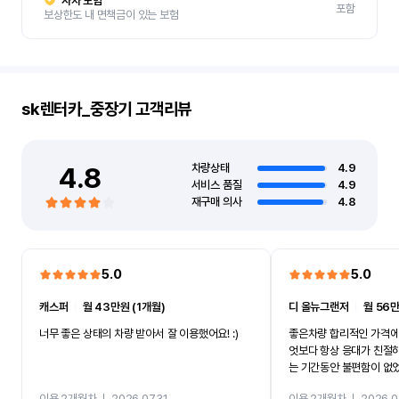
자차 보험
포함
보상한도 내 면책금이 있는 보험
sk렌터카_중장기
고객리뷰
4.8
차량상태
4.9
서비스 품질
4.9
재구매 의사
4.8
5.0
5.0
캐스퍼
ㅣ
월 43만원 (1개월)
디 올뉴그랜저
ㅣ
월 56만
너무 좋은 상태의 차량 받아서 잘 이용했어요! :)
좋은차량 합리적인 가격에
엇보다 항상 응대가 친절
는 기간동안 불편함이 없
까지 진행할만큼 여러가지
이용 2개월차
ㅣ
2026.07.31
이용 2개월차
ㅣ
2026.0