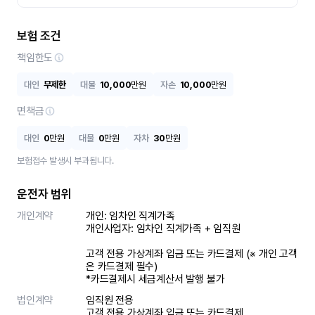
보험 조건
책임한도
대인
무제한
대물
10,000
만원
자손
10,000
만원
면책금
대인
0
만원
대물
0
만원
자차
30
만원
보험접수 발생시 부과됩니다.
운전자 범위
개인계약
개인: 임차인 직계가족 

개인사업자: 임차인 직계가족 + 임직원

고객 전용 가상계좌 입금 또는 카드결제 (※ 개인 고객
은 카드결제 필수)

*카드결제시 세금계산서 발행 불가
법인계약
임직원 전용

고객 전용 가상계좌 입금 또는 카드결제
