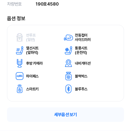
차량번호
190호4580
옵션 정보
썬루프
전동접이
(
일반)
사이드미러
열선시트
통풍시트
(
앞좌석)
(
운전석)
후방 카메라
내비게이션
하이패스
블랙박스
스마트키
블루투스
세부옵션 보기