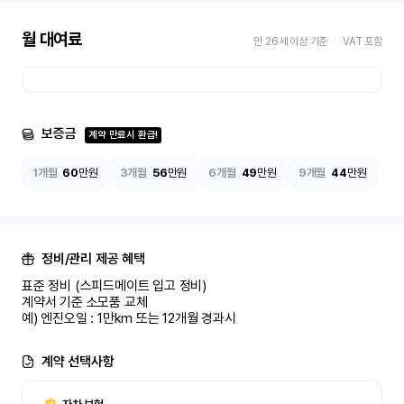
월 대여료
만 26세 이상 기준
VAT 포함
보증금
계약 만료시 환급!
1개월
60
만원
3개월
56
만원
6개월
49
만원
9개월
44
만원
정비/관리 제공 혜택
표준 정비 (스피드메이트 입고 정비)

계약서 기준 소모품 교체

예) 엔진오일 : 1만km 또는 12개월 경과시
계약 선택사항