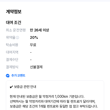
계약정보
대여 조건
최소 운전연령
만 26세 이상
위약율
20%
탁송비용
무료
대여지역
-
결제수단
-
결제방식
선불결제
추가 코멘트
✔️ 보증금 관련 안내
현재 안내된 보증금은 월 약정거리 1,000km 기준입니다.
선택하시는 월 약정거리와 대여기간에 따라 월 렌트료가 달라지며,
보증금은 해당 조건의 1개월 렌트료와 동일한 점 참고 부탁드립니다.