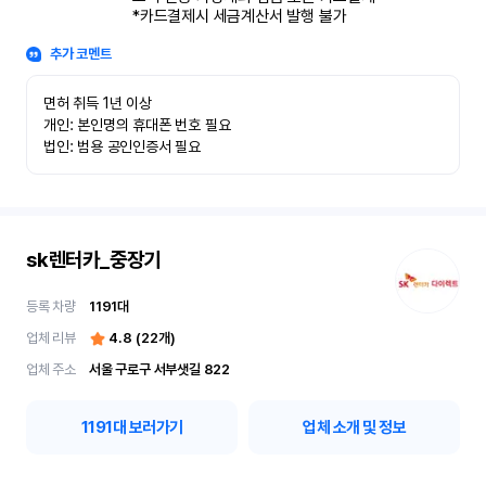
*카드결제시 세금계산서 발행 불가
추가 코멘트
면허 취득 1년 이상

개인: 본인명의 휴대폰 번호 필요

법인: 범용 공인인증서 필요
sk렌터카_중장기
등록 차량
1191
대
업체 리뷰
4.8
(
22
개)
업체 주소
서울 구로구 서부샛길 822
1191
대 보러가기
업체 소개 및 정보