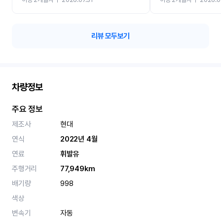
카 렌트 고민없이 강추합니
리뷰 모두보기
차량정보
주요 정보
제조사
현대
연식
2022년 4월
연료
휘발유
주행거리
77,949km
배기량
998
색상
변속기
자동