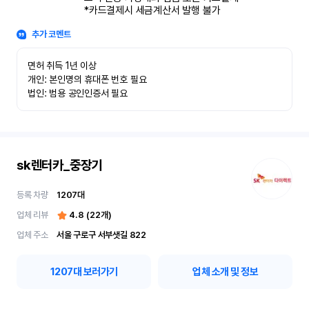
*카드결제시 세금계산서 발행 불가
추가 코멘트
면허 취득 1년 이상

개인: 본인명의 휴대폰 번호 필요

법인: 범용 공인인증서 필요
sk렌터카_중장기
등록 차량
1207
대
업체 리뷰
4.8
(
22
개)
업체 주소
서울 구로구 서부샛길 822
1207
대 보러가기
업체 소개 및 정보