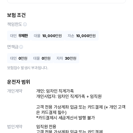
보험 조건
책임한도
대인
무제한
대물
10,000
만원
자손
10,000
만원
면책금
대인
0
만원
대물
0
만원
자차
30
만원
보험접수 발생시 부과됩니다.
운전자 범위
개인계약
개인: 임차인 직계가족 

개인사업자: 임차인 직계가족 + 임직원

고객 전용 가상계좌 입금 또는 카드결제 (※ 개인 고객
은 카드결제 필수)

*카드결제시 세금계산서 발행 불가
법인계약
임직원 전용

고객 전용 가상계좌 입금 또는 카드결제
