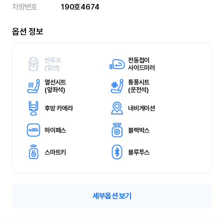
차량번호
190호4674
옵션 정보
썬루프
전동접이
(
일반)
사이드미러
열선시트
통풍시트
(
앞좌석)
(
운전석)
후방 카메라
내비게이션
하이패스
블랙박스
스마트키
블루투스
세부옵션 보기