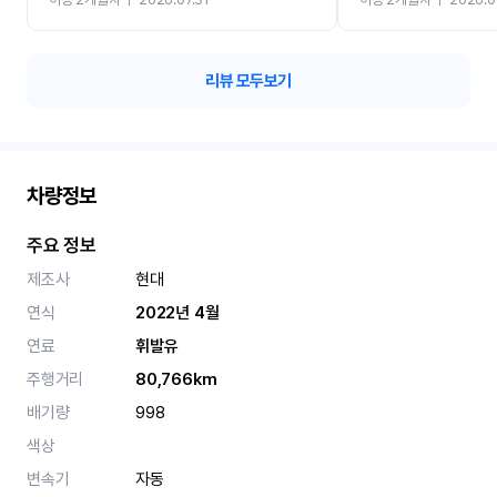
카 렌트 고민없이 강추합니
리뷰 모두보기
차량정보
주요 정보
제조사
현대
연식
2022년 4월
연료
휘발유
주행거리
80,766km
배기량
998
색상
변속기
자동