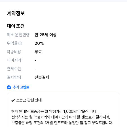
계약정보
대여 조건
최소 운전연령
만 26세 이상
위약율
20%
탁송비용
무료
대여지역
-
결제수단
-
결제방식
선불결제
추가 코멘트
✔️ 보증금 관련 안내
현재 안내된 보증금은 월 약정거리 1,000km 기준입니다.
선택하시는 월 약정거리와 대여기간에 따라 월 렌트료가 달라지며,
보증금은 해당 조건의 1개월 렌트료와 동일한 점 참고 부탁드립니다.