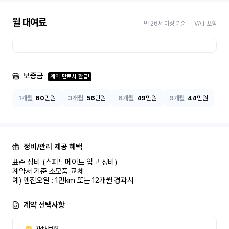
월 대여료
만 26세 이상 기준
VAT 포함
보증금
계약 만료시 환급!
1개월
60
만원
3개월
56
만원
6개월
49
만원
9개월
44
만원
정비/관리 제공 혜택
표준 정비 (스피드메이트 입고 정비)

계약서 기준 소모품 교체

예) 엔진오일 : 1만km 또는 12개월 경과시
계약 선택사항