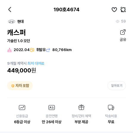
190호4674
59
현대
캐스퍼
공유
가솔린 1.0 모던
2022.04
휘발유
80,766km
9
개월
계약시
최저 대여료
449,000
원
자차 포함
알아보기
신용등급
운전연령
정비/관리 혜택
탁송비용
6등급 이상
만 26세 이상
부분 제공
무료