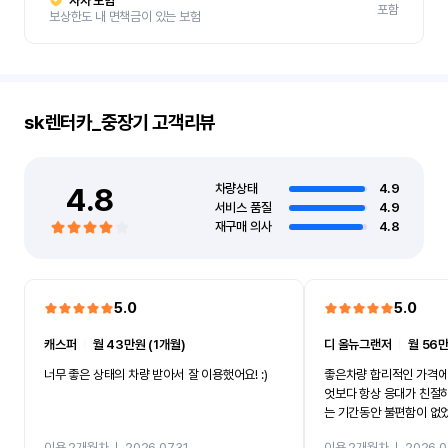
자차 보험
포함
보상한도 내 면책금이 있는 보험
sk렌터카_중장기
고객리뷰
4.8
차량상태
4.9
서비스 품질
4.9
재구매 의사
4.8
5.0
5.0
캐스퍼
ㅣ
월 43만원 (1개월)
디 올뉴그랜저
ㅣ
월 56만
너무 좋은 상태의 차량 받아서 잘 이용했어요! :)
좋은차량 합리적인 가격에
엇보다 항상 응대가 친절
는 기간동안 불편함이 없
까지 진행할만큼 여러가지
이용 2개월차
ㅣ
2026.07.31
이용 2개월차
ㅣ
2026.0