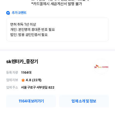
*카드결제시 세금계산서 발행 불가
추가 코멘트
면허 취득 1년 이상

개인: 본인명의 휴대폰 번호 필요

법인: 범용 공인인증서 필요
sk렌터카_중장기
등록 차량
1164
대
업체 리뷰
4.8
(
22
개)
업체 주소
서울 구로구 서부샛길 822
1164
대 보러가기
업체 소개 및 정보