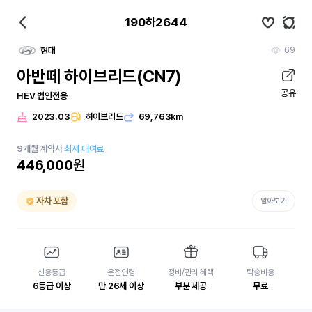
190하2644
69
현대
아반떼 하이브리드(CN7)
공유
HEV 법인전용
2023.03
하이브리드
69,763km
9
개월
계약시
최저 대여료
446,000
원
자차 포함
알아보기
신용등급
운전연령
정비/관리 혜택
탁송비용
6등급 이상
만 26세 이상
부분 제공
무료