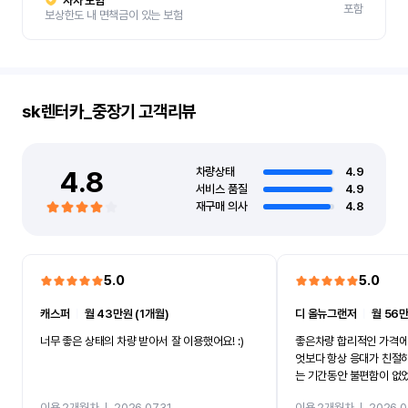
자차 보험
포함
보상한도 내 면책금이 있는 보험
sk렌터카_중장기
고객리뷰
4.8
차량상태
4.9
서비스 품질
4.9
재구매 의사
4.8
5.0
5.0
캐스퍼
ㅣ
월 43만원 (1개월)
디 올뉴그랜저
ㅣ
월 56만
너무 좋은 상태의 차량 받아서 잘 이용했어요! :)
좋은차량 합리적인 가격에
엇보다 항상 응대가 친절
는 기간동안 불편함이 없
까지 진행할만큼 여러가지
이용 2개월차
ㅣ
2026.07.31
이용 2개월차
ㅣ
2026.0