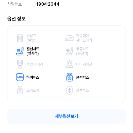
차량번호
190하2644
옵션 정보
썬루프
전동접이
(
일반)
사이드미러
열선시트
통풍시트
(
앞좌석)
(
운전석)
후방 카메라
내비게이션
하이패스
블랙박스
스마트키
블루투스
세부옵션 보기