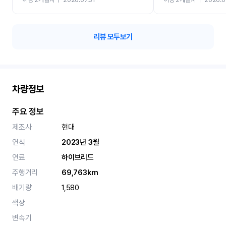
카 렌트 고민없이 강추합니
리뷰 모두보기
차량정보
주요 정보
제조사
현대
연식
2023년 3월
연료
하이브리드
주행거리
69,763km
배기량
1,580
색상
변속기