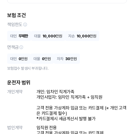
보험 조건
책임한도
대인
무제한
대물
10,000
만원
자손
10,000
만원
면책금
대인
0
만원
대물
0
만원
자차
30
만원
보험접수 발생시 부과됩니다.
운전자 범위
개인계약
개인: 임차인 직계가족 

개인사업자: 임차인 직계가족 + 임직원

고객 전용 가상계좌 입금 또는 카드결제 (※ 개인 고객
은 카드결제 필수)

*카드결제시 세금계산서 발행 불가
법인계약
임직원 전용

고객 전용 가상계좌 입금 또는 카드결제
