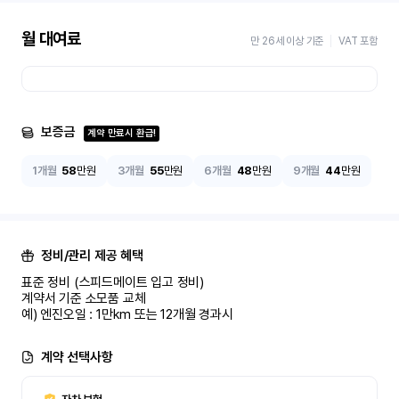
월 대여료
만 26세 이상 기준
VAT 포함
보증금
계약 만료시 환급!
1개월
58
만원
3개월
55
만원
6개월
48
만원
9개월
44
만원
정비/관리 제공 혜택
표준 정비 (스피드메이트 입고 정비)

계약서 기준 소모품 교체

예) 엔진오일 : 1만km 또는 12개월 경과시
계약 선택사항