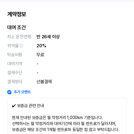
계약정보
대여 조건
최소 운전연령
만 26세 이상
위약율
20%
탁송비용
무료
대여지역
-
결제수단
-
결제방식
선불결제
추가 코멘트
✔️ 보증금 관련 안내
현재 안내된 보증금은 월 약정거리 1,000km 기준입니다.
선택하시는 월 약정거리와 대여기간에 따라 월 렌트료가 달라지며,
보증금은 해당 조건의 1개월 렌트료와 동일한 점 참고 부탁드립니다.