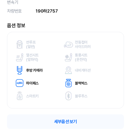
변속기
차량번호
190하2757
옵션 정보
썬루프
전동접이
(
일반)
사이드미러
열선시트
통풍시트
(
앞좌석)
(
운전석)
후방 카메라
내비게이션
하이패스
블랙박스
스마트키
블루투스
세부옵션 보기