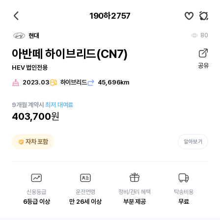
190하2757
80
현대
아반떼 하이브리드(CN7)
공유
HEV 법인전용
2023.03
하이브리드
45,696km
9
개월
계약시
최저 대여료
403,700
원
자차 포함
알아보기
신용등급
운전연령
정비/관리 혜택
탁송비용
6등급 이상
만 26세 이상
부분 제공
무료