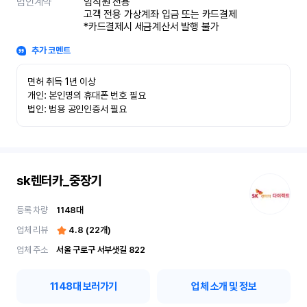
법인계약
임직원 전용

고객 전용 가상계좌 입금 또는 카드결제

*카드결제시 세금계산서 발행 불가
추가 코멘트
면허 취득 1년 이상

개인: 본인명의 휴대폰 번호 필요

법인: 범용 공인인증서 필요
sk렌터카_중장기
등록 차량
1148
대
업체 리뷰
4.8
(
22
개)
업체 주소
서울 구로구 서부샛길 822
1148
대 보러가기
업체 소개 및 정보