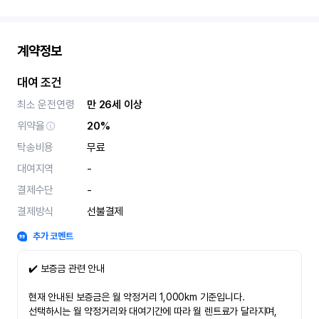
계약정보
대여 조건
최소 운전연령
만 26세 이상
위약율
20%
탁송비용
무료
대여지역
-
결제수단
-
결제방식
선불결제
추가 코멘트
✔️ 보증금 관련 안내
현재 안내된 보증금은 월 약정거리 1,000km 기준입니다.
선택하시는 월 약정거리와 대여기간에 따라 월 렌트료가 달라지며,