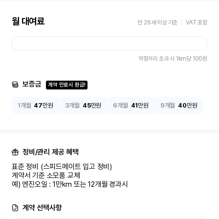
월 대여료
만 26세 이상 기준
VAT 포함
약정거리 초과 시 1km당
100
원
보증금
계약 만료시 환급!
1개월
47
만원
3개월
45
만원
6개월
41
만원
9개월
40
만원
정비/관리 제공 혜택
표준 정비 (스피드메이트 입고 정비)

계약서 기준 소모품 교체

예) 엔진오일 : 1만km 또는 12개월 경과시
계약 선택사항