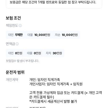
보증금은 해당 조건의 1개월 렌트료와 동일한 점 참고 부탁드립니다.
보험 조건
책임한도
대인
무제한
대물
10,000
만원
자손
10,000
만원
면책금
대인
0
만원
대물
0
만원
자차
30
만원
보험접수 발생시 부과됩니다.
운전자 범위
개인계약
개인: 임차인 직계가족 

개인사업자: 임차인 직계가족 + 임직원

고객 전용 가상계좌 입금 또는 카드결제 (※ 개인 고객
은 카드결제 필수)

*카드결제시 세금계산서 발행 불가