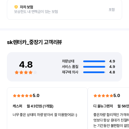
자차 보험
포함
보상한도 내 면책금이 있는 보험
sk렌터카_중장기
고객리뷰
4.8
차량상태
4.9
서비스 품질
4.9
재구매 의사
4.8
5.0
5.0
캐스퍼
ㅣ
월 43만원 (1개월)
디 올뉴그랜저
ㅣ
월 56만
너무 좋은 상태의 차량 받아서 잘 이용했어요! :)
좋은차량 합리적인 가격에
엇보다 항상 응대가 친절
는 기간동안 불편함이 없