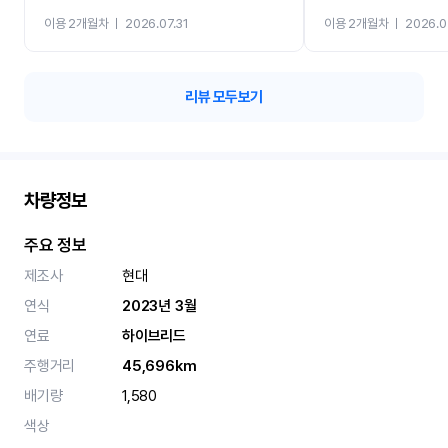
까지 진행할만큼 여러가지
이용 2개월차
ㅣ
2026.07.31
이용 2개월차
ㅣ
2026.0
카 렌트 고민없이 강추합니
리뷰 모두보기
차량정보
주요 정보
제조사
현대
연식
2023년 3월
연료
하이브리드
주행거리
45,696km
배기량
1,580
색상