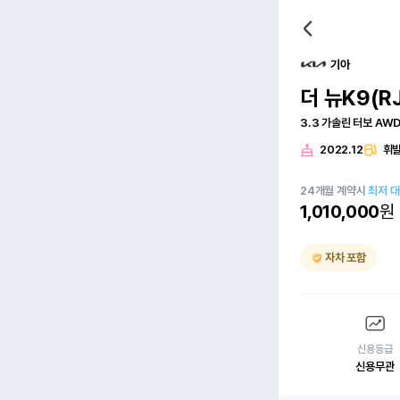
기아
더 뉴K9(RJ
3.3 가솔린 터보 A
2022.12
휘
24
개월
계약시
최저 
1,010,000
원
자차 포함
신용등급
신용무관