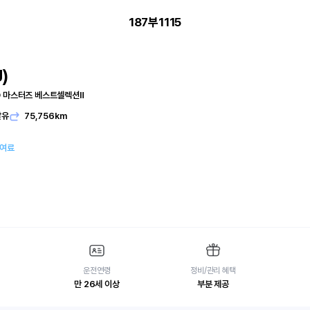
187부1115
)
WD 마스터즈 베스트셀렉션Ⅱ
발유
75,756km
대여료
운전연령
정비/관리 혜택
만 26세 이상
부분 제공