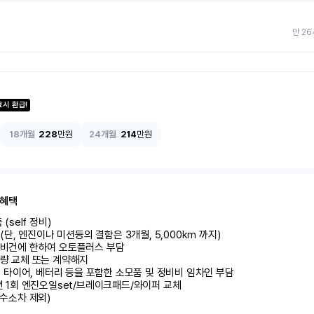
만 26
료시 환급!
18개월
228
만원
24개월
214
만원
 혜택
self 정비)	

달 (단, 엔진이나 미션등의 결함은 3개월, 5,000km 까지)

정비건에 한하여 오토플러스 부담	

량 교체 또는 계약해지	

 시 타이어, 베터리 등을 포함한 소모품 및 정비비 임차인 부담

 년 1회 엔진오일set/브레이크패드/와이퍼 교체

 수소차 제외)