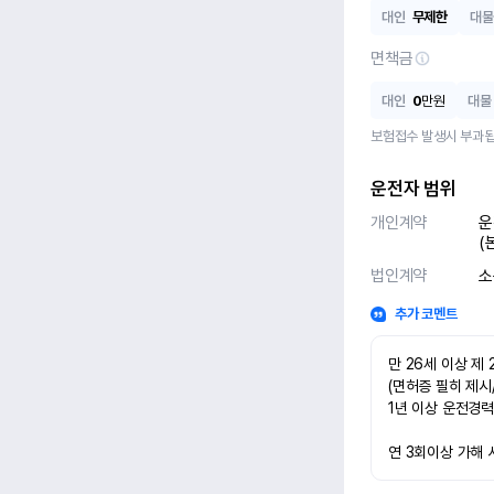
대인
무제한
대물
면책금
대인
0
만원
대물
보험접수 발생시 부과됩
운전자 범위
개인계약
운
(
법인계약
소
추가 코멘트
만 26세 이상 제 
(면허증 필히 제시
1년 이상 운전경력
연 3회이상 가해 