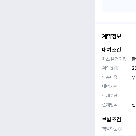
계약정보
대여 조건
최소 운전연령
만
위약율
3
탁송비용
무
대여지역
-
결제수단
-
결제방식
선
보험 조건
책임한도