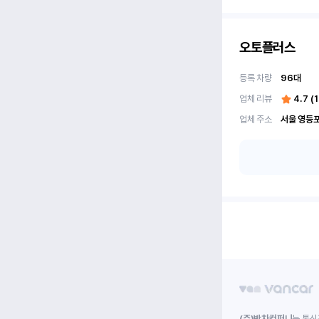
오토플러스
등록 차량
96
대
업체 리뷰
4.7
(
업체 주소
(주)박차컴퍼니
는 통신