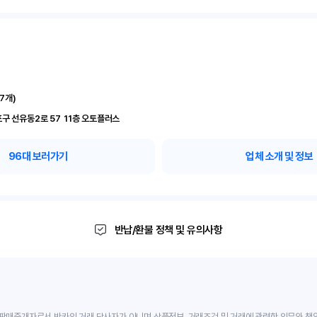
17
개)
서울 영등포구 선유동2로 57	11층 오토플러스
96
대 보러가기
업체 소개 및 정보
반납/환불 정책 및 유의사항
판매중개자로서 반카의 거래 당사자가 아니며 상품정보, 거래조건 및 거래에 관련한 의무와 책