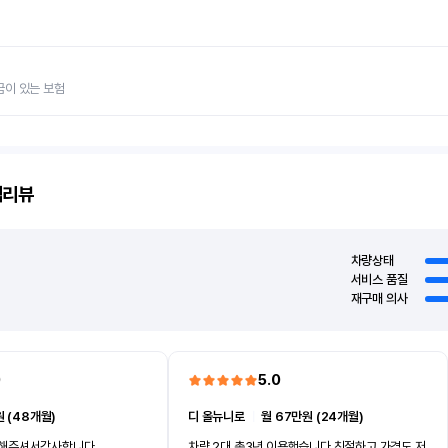
금이 있는 보험
객리뷰
차량상태
서비스 품질
재구매 의사
0
5.0
 (48개월)
디 올뉴니로
ㅣ
월 67만원 (24개월)
차해주셔서감사합니다
차량 2대 총3년 이용했습니다 친절하고 가격도 저