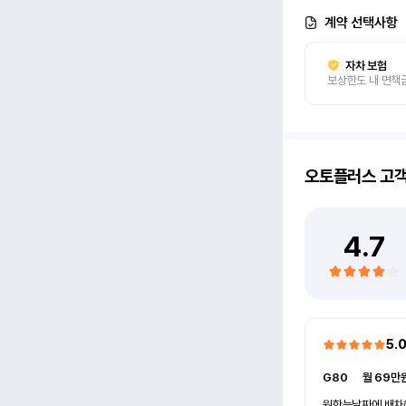
계약 선택사항
자차 보험
보상한도 내 면책
오토플러스
고
4.7
5.
G80
ㅣ
월 69만원
원한는날짜에 배