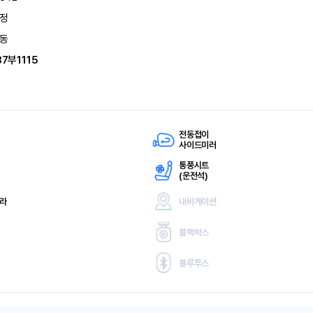
정
동
87부1115
전동접이
사이드미러
통풍시트
(
운전석)
메라
내비게이션
블랙박스
블루투스