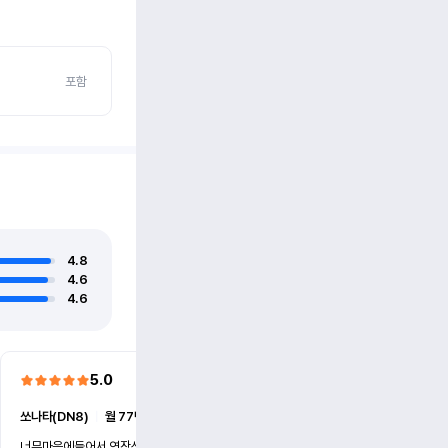
포함
4.8
4.6
4.6
5.0
5.0
쏘나타(DN8)
ㅣ
월 77만원 (6개월)
쏘나타(DN8)
ㅣ
월 77만원 (
너무마음에들어서 연장신청했어요
친절하시고 사고대처바르시고 