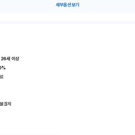
세부옵션 보기
 26세 이상
0%
료
불결제