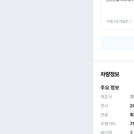
이용 34개월차
ㅣ
차량정보
주요 정보
제조사
기
연식
2
연료
휘
주행거리
7
배기량
3