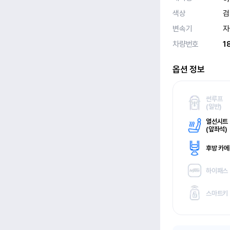
색상
검
변속기
자
차량번호
1
옵션 정보
썬루프
(
일반)
열선시트
(
앞좌석)
후방 카
하이패스
스마트키