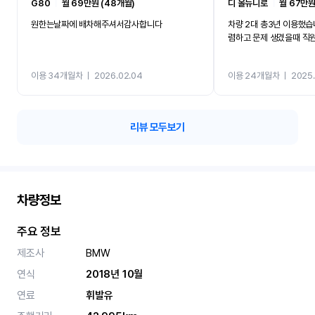
G80
ㅣ
월 69만원 (48개월)
디 올뉴니로
ㅣ
월 67만원
원한는날짜에 배차해주셔서감사합니다
차량 2대 총3년 이용했습
렴하고 문제 생겼을때 직
이용 34개월차
ㅣ
2026.02.04
이용 24개월차
ㅣ
2025.
리뷰 모두보기
차량정보
주요 정보
제조사
BMW
연식
2018년 10월
연료
휘발유