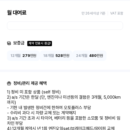
월 대여료
만 26세 이상 기준
VAT 포함
보증금
계약 만료시 환급!
12개월
279
만원
18개월
528
만원
24개월
480
만원
정비/관리 제공 혜택
1) 정비 미 포함 상품 (self 정비)	

2) a/s 기간은 한달 (단, 엔진이나 미션등의 결함은 3개월, 5,000km 
까지)

- 기한 내 발생한 정비건에 한하여 오토플러스 부담	

- 수리비 과다 시 차량 교체 또는 계약해지	

3) a/s 기간 초과 시 타이어, 베터리 등을 포함한 소모품 및 정비비 임
차인 부담

4) 12개월 계약시 년 1회 엔진오일set/브레이크패드/와이퍼 교체
