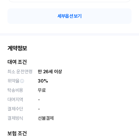
세부옵션 보기
계약정보
대여 조건
최소 운전연령
만 26세 이상
위약율
30%
탁송비용
무료
대여지역
-
결제수단
-
결제방식
선불결제
보험 조건