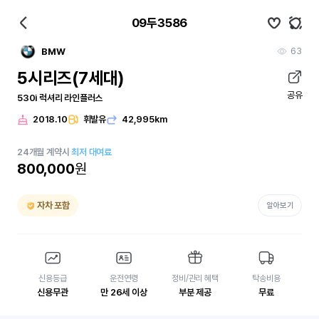
09두3586
63
BMW
5시리즈(7세대)
공유
530i 럭셔리 라인플러스
2018.10
휘발유
42,995km
24
개월
계약시
최저 대여료
800,000
원
자차 포함
알아보기
신용등급
운전연령
정비/관리 혜택
탁송비용
신용무관
만 26세 이상
부분 제공
무료