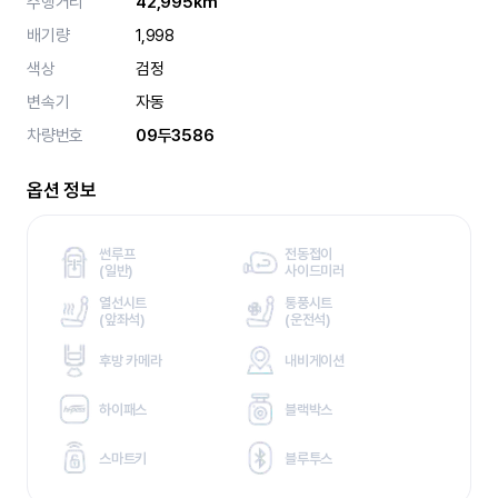
주행거리
42,995km
배기량
1,998
색상
검정
변속기
자동
차량번호
09두3586
옵션 정보
썬루프
전동접이
(
일반)
사이드미러
열선시트
통풍시트
(
앞좌석)
(
운전석)
후방 카메라
내비게이션
하이패스
블랙박스
스마트키
블루투스