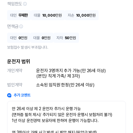
책임한도
대인
무제한
대물
10,000
만원
자손
10,000
만원
면책금
대인
0
만원
대물
0
만원
자차
50
만원
보험접수 발생시 부과됩니다.
운전자 범위
개인계약
운전자 3명까지 추가 가능(만 26세 이상)

(본인/ 직계 가족/ 제 3자)
법인계약
소속된 임직원 한정(만 26세 이상)
추가 코멘트
만 26세 이상 제 2 운전자 추가시 운행 가능

(면허증 필히 제시/ 추가되지 않은 운전자 운행시 보험처리 불가)

1년 이상 운전경력 보유자에 한하여 운행이 가능합니다.

연 3회이상 가해 사고 발생 시 계약 해지 (위약금 발생)