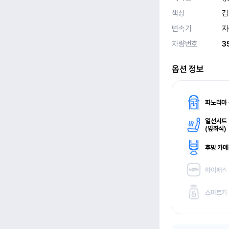
색상
검
변속기
자
차량번호
3
옵션 정보
파노라마
열선시트
(
앞좌석)
후방 카
하이패스
스마트키