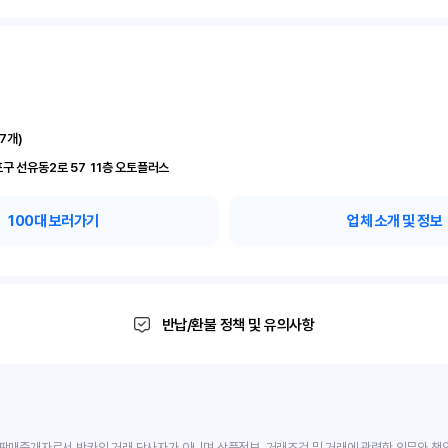
17
개)
서울 영등포구 선유동2로 57	11층 오토플러스
100
대 보러가기
업체 소개 및 정보
반납/환불 정책 및 유의사항
판매중개자로서 반카의 거래 당사자가 아니며 상품정보, 거래조건 및 거래에 관련한 의무와 책