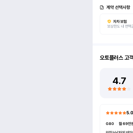
계약 선택사항
자차 보험
보상한도 내 면책
오토플러스
고
4.7
5.
G80
ㅣ
월 69만원
원한는날짜에 배