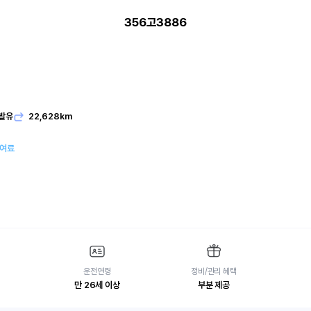
356고3886
발유
22,628km
대여료
운전연령
정비/관리 혜택
만 26세 이상
부분 제공