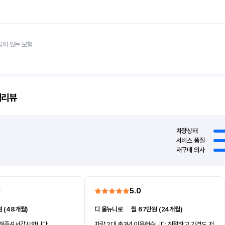
금이 있는 보험
객리뷰
차량상태
서비스 품질
재구매 의사
0
5.0
 (48개월)
디 올뉴니로
ㅣ
월 67만원 (24개월)
차해주셔서감사합니다
차량 2대 총3년 이용했습니다 친절하고 가격도 저