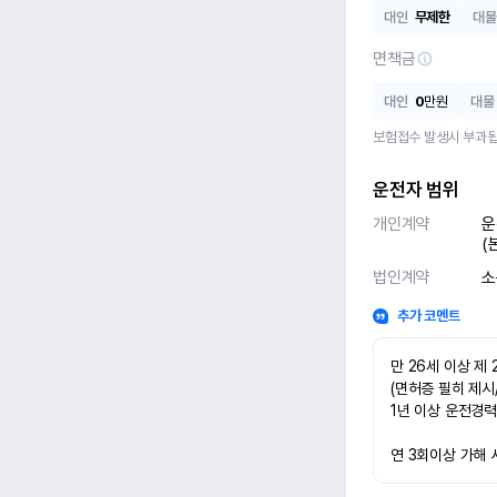
대인
무제한
대물
면책금
대인
0
만원
대물
보험접수 발생시 부과됩
운전자 범위
개인계약
운
(
법인계약
소
추가 코멘트
만 26세 이상 제 
(면허증 필히 제시
1년 이상 운전경력
연 3회이상 가해 