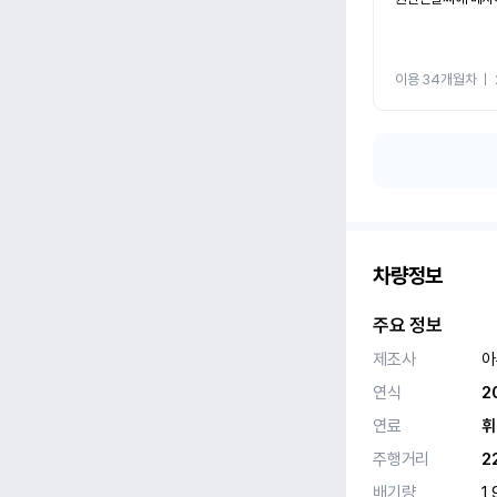
이용 34개월차
ㅣ
차량정보
주요 정보
제조사
아
연식
2
연료
휘
주행거리
2
배기량
1