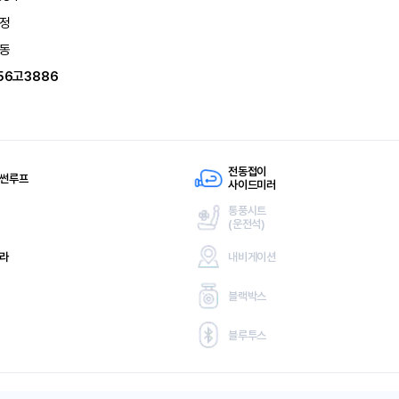
정
동
56고3886
전동접이
 썬루프
사이드미러
통풍시트
(
운전석)
메라
내비게이션
블랙박스
블루투스