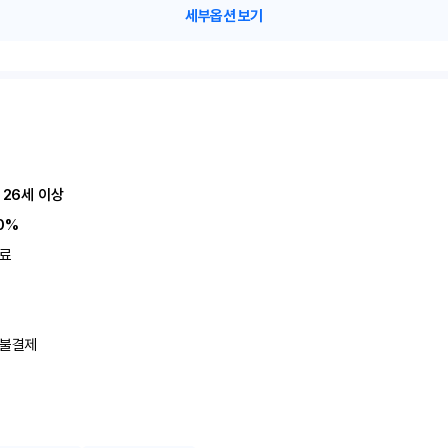
세부옵션 보기
 26세 이상
0%
료
불결제