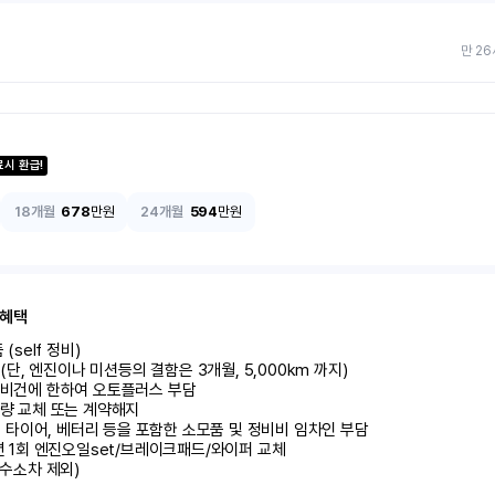
만 26
료시 환급!
18개월
678
만원
24개월
594
만원
 혜택
self 정비)	

달 (단, 엔진이나 미션등의 결함은 3개월, 5,000km 까지)

정비건에 한하여 오토플러스 부담	

량 교체 또는 계약해지	

 시 타이어, 베터리 등을 포함한 소모품 및 정비비 임차인 부담

 년 1회 엔진오일set/브레이크패드/와이퍼 교체

 수소차 제외)