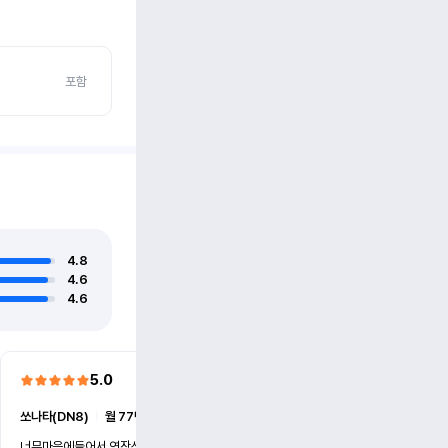
포함
4.8
4.6
4.6
5.0
5.0
쏘나타(DN8)
ㅣ
월 77만원 (6개월)
쏘나타(DN8)
ㅣ
월 77만원 (
너무마음에들어서 연장신청했어요
친절하시고 사고대처바르시고 