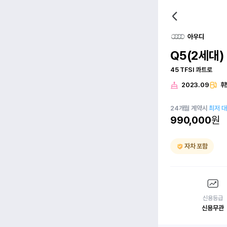
아우디
Q5(2세대)
45 TFSI 콰트로
2023.09
휘
24
개월
계약시
최저 
990,000
원
자차 포함
신용등급
신용무관