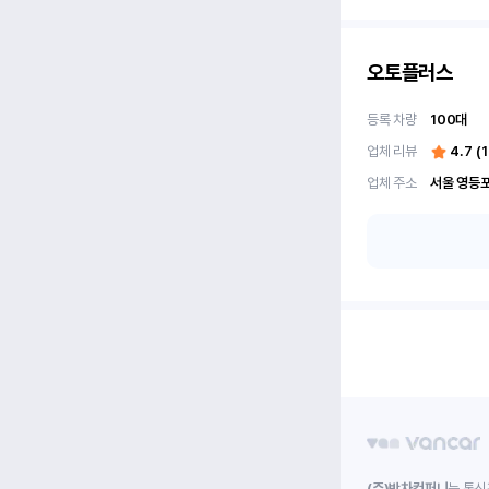
오토플러스
등록 차량
100
대
업체 리뷰
4.7
(
업체 주소
(주)박차컴퍼니
는 통신