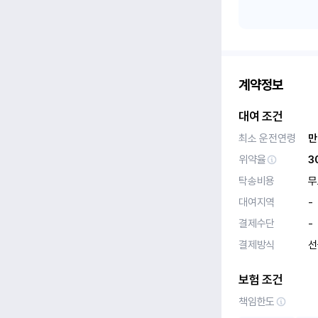
계약정보
대여 조건
최소 운전연령
만
위약율
3
탁송비용
무
대여지역
-
결제수단
-
결제방식
선
보험 조건
책임한도