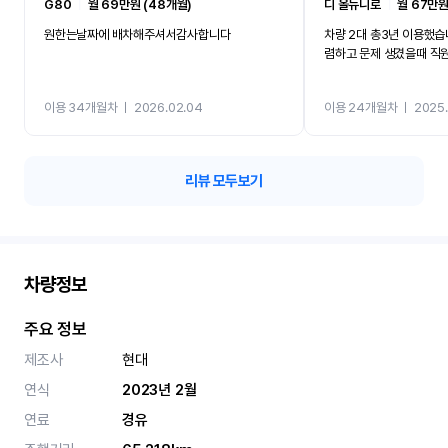
G80
ㅣ
월 69만원 (48개월)
디 올뉴니로
ㅣ
월 67만원
원한는날짜에 배차해주셔서감사합니다
차량 2대 총3년 이용했습
렴하고 문제 생겼을때 직
이용 34개월차
ㅣ
2026.02.04
이용 24개월차
ㅣ
2025.
리뷰 모두보기
차량정보
주요 정보
제조사
현대
연식
2023년 2월
연료
경유