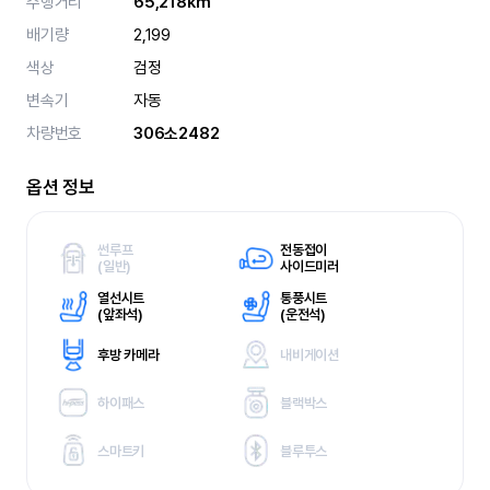
주행거리
65,218km
배기량
2,199
색상
검정
변속기
자동
차량번호
306소2482
옵션 정보
썬루프
전동접이
(
일반)
사이드미러
열선시트
통풍시트
(
앞좌석)
(
운전석)
후방 카메라
내비게이션
하이패스
블랙박스
스마트키
블루투스