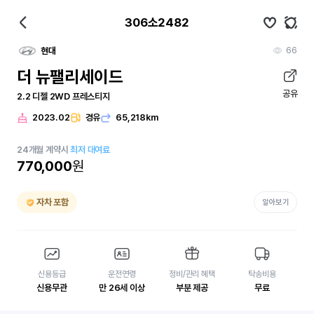
306소2482
66
현대
더 뉴팰리세이드
공유
2.2 디젤 2WD 프레스티지
2023.02
경유
65,218km
24
개월
계약시
최저 대여료
770,000
원
자차 포함
알아보기
신용등급
운전연령
정비/관리 혜택
탁송비용
신용무관
만 26세 이상
부분 제공
무료