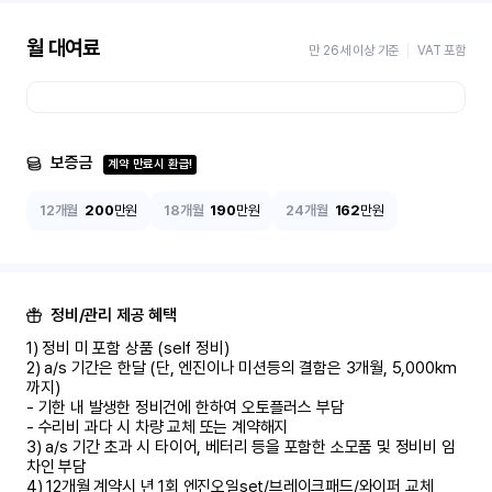
월 대여료
만 26세 이상 기준
VAT 포함
보증금
계약 만료시 환급!
12개월
200
만원
18개월
190
만원
24개월
162
만원
정비/관리 제공 혜택
1) 정비 미 포함 상품 (self 정비)	

2) a/s 기간은 한달 (단, 엔진이나 미션등의 결함은 3개월, 5,000km 
까지)

- 기한 내 발생한 정비건에 한하여 오토플러스 부담	

- 수리비 과다 시 차량 교체 또는 계약해지	

3) a/s 기간 초과 시 타이어, 베터리 등을 포함한 소모품 및 정비비 임
차인 부담

4) 12개월 계약시 년 1회 엔진오일set/브레이크패드/와이퍼 교체
