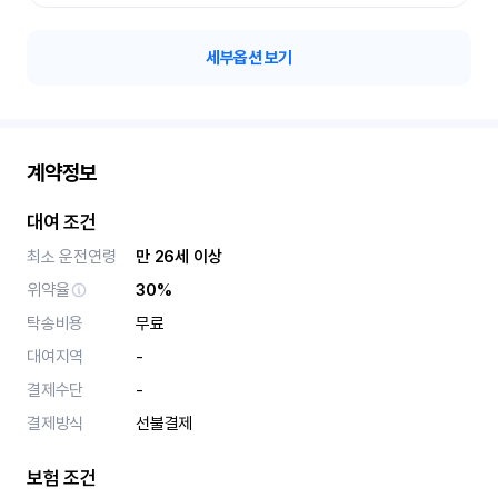
세부옵션 보기
계약정보
대여 조건
최소 운전연령
만 26세 이상
위약율
30%
탁송비용
무료
대여지역
-
결제수단
-
결제방식
선불결제
보험 조건