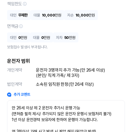
책임한도
대인
무제한
대물
10,000
만원
자손
10,000
만원
면책금
대인
0
만원
대물
0
만원
자차
50
만원
보험접수 발생시 부과됩니다.
운전자 범위
개인계약
운전자 3명까지 추가 가능(만 26세 이상)

(본인/ 직계 가족/ 제 3자)
법인계약
소속된 임직원 한정(만 26세 이상)
추가 코멘트
만 26세 이상 제 2 운전자 추가시 운행 가능

(면허증 필히 제시/ 추가되지 않은 운전자 운행시 보험처리 불가)

1년 이상 운전경력 보유자에 한하여 운행이 가능합니다.

연 3회이상 가해 사고 발생 시 계약 해지 (위약금 발생)