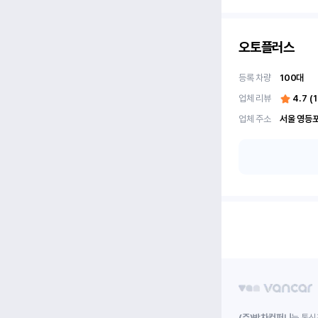
오토플러스
등록 차량
100
대
업체 리뷰
4.7
(
업체 주소
(주)박차컴퍼니
는 통신