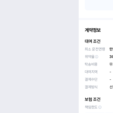
계약정보
대여 조건
최소 운전연령
만
위약율
3
탁송비용
무
대여지역
-
결제수단
-
결제방식
선
보험 조건
책임한도