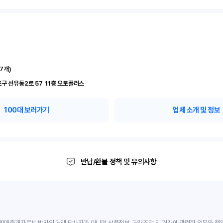
17
개)
서울 영등포구 선유동2로 57	11층 오토플러스
100
대 보러가기
업체 소개 및 정보
반납/환불 정책 및 유의사항
판매중개자로서 반카의 거래 당사자가 아니며 상품정보, 거래조건 및 거래에 관련한 의무와 책