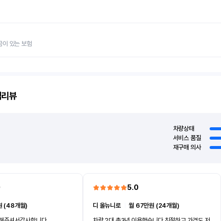
금이 있는 보험
객리뷰
차량상태
서비스 품질
재구매 의사
0
5.0
 (48개월)
디 올뉴니로
ㅣ
월 67만원 (24개월)
차해주셔서감사합니다
차량 2대 총3년 이용했습니다 친절하고 가격도 저