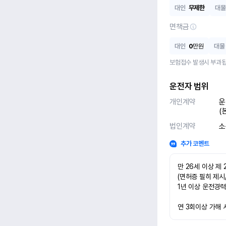
대인
무제한
대물
면책금
대인
0
만원
대물
보험접수 발생시 부과됩
운전자 범위
개인계약
운
(
법인계약
소
추가 코멘트
만 26세 이상 제 
(면허증 필히 제시
1년 이상 운전경력
연 3회이상 가해 