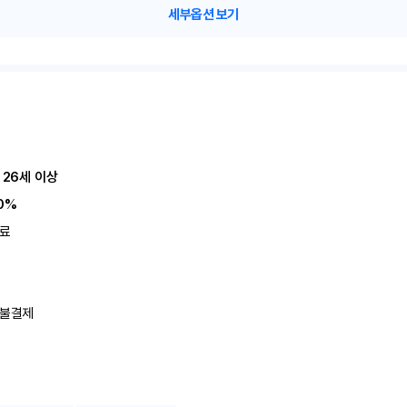
세부옵션 보기
 26세 이상
0%
료
불결제