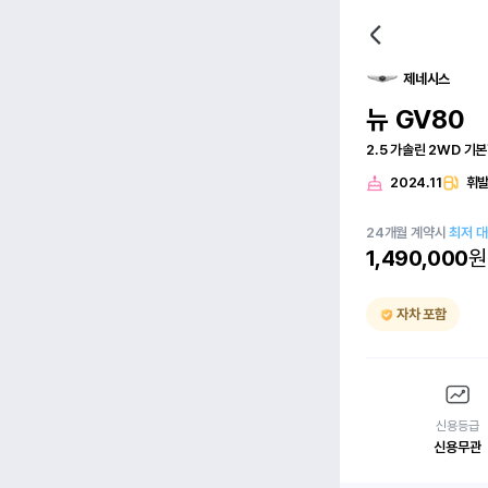
제네시스
뉴 GV80
2.5 가솔린 2WD 기
2024.11
휘
24
개월
계약시
최저 
1,490,000
원
자차 포함
신용등급
신용무관