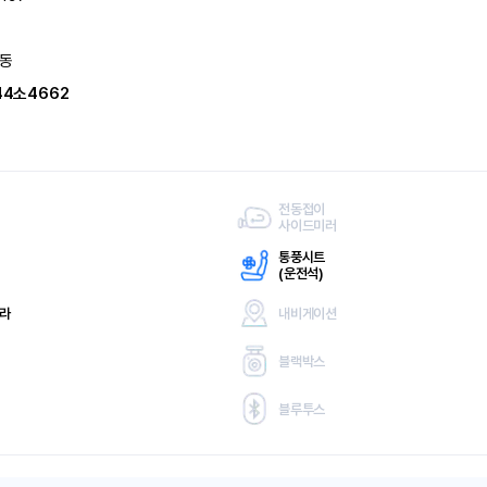
동
44소4662
전동접이
사이드미러
통풍시트
(
운전석)
메라
내비게이션
블랙박스
블루투스