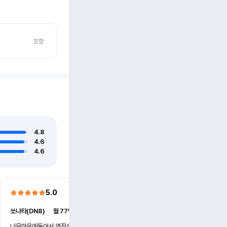
포함
4.8
4.6
4.6
5.0
5.0
쏘나타(DN8)
ㅣ
월 77만원 (6개월)
쏘나타(DN8)
ㅣ
월 77만원 (
너무마음에들어서 연장신청했어요
친절하시고 사고대처바르시고 