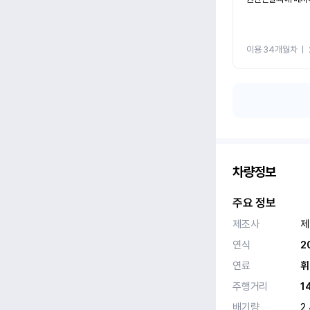
이용 34개월차
ㅣ
차량정보
주요 정보
제조사
제
연식
2
연료
휘
주행거리
1
배기량
2