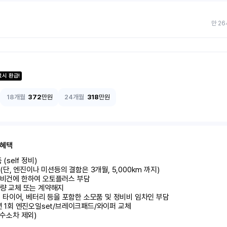
만 26
료시 환급!
18개월
372
만원
24개월
318
만원
 혜택
self 정비)	

달 (단, 엔진이나 미션등의 결함은 3개월, 5,000km 까지)

정비건에 한하여 오토플러스 부담	

량 교체 또는 계약해지	

 시 타이어, 베터리 등을 포함한 소모품 및 정비비 임차인 부담

 년 1회 엔진오일set/브레이크패드/와이퍼 교체

 수소차 제외)