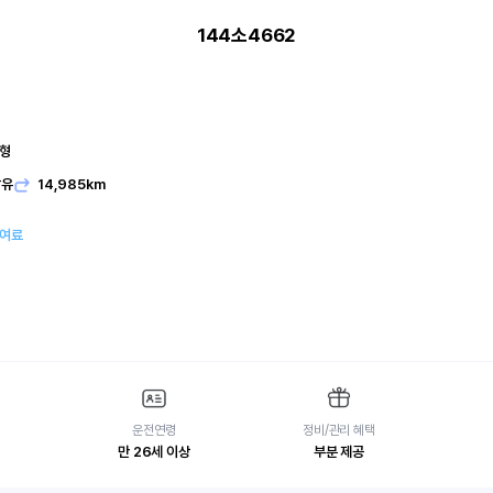
144소4662
본형
발유
14,985km
대여료
운전연령
정비/관리 혜택
만 26세 이상
부분 제공