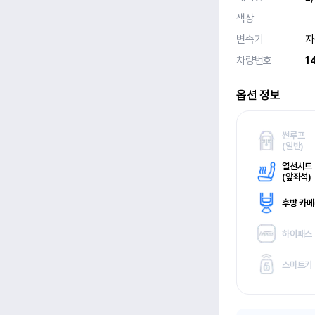
색상
변속기
자
차량번호
1
옵션 정보
썬루프
(
일반)
열선시트
(
앞좌석)
후방 카
하이패스
스마트키