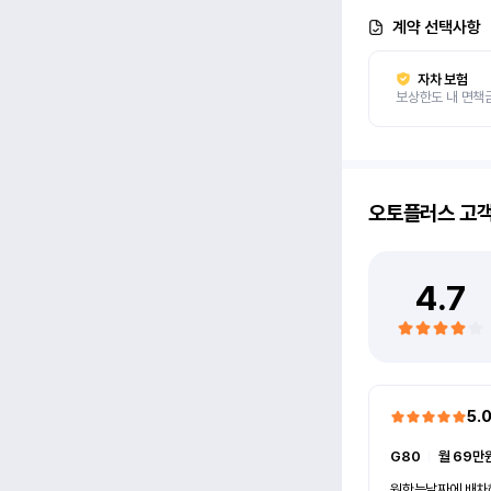
계약 선택사항
자차 보험
보상한도 내 면책
오토플러스
고
4.7
5.
G80
ㅣ
월 69만원
원한는날짜에 배