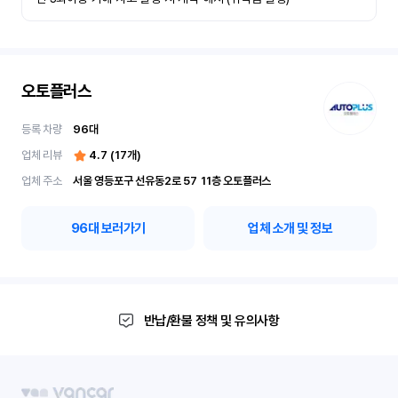
오토플러스
등록 차량
96
대
업체 리뷰
4.7
(
17
개)
업체 주소
서울 영등포구 선유동2로 57	11층 오토플러스
96
대 보러가기
업체 소개 및 정보
반납/환불 정책 및 유의사항