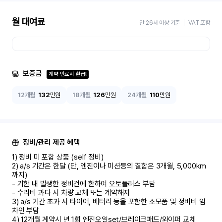
월 대여료
만 26세 이상 기준
VAT 포함
보증금
계약 만료시 환급!
12개월
132
만원
18개월
126
만원
24개월
110
만원
정비/관리 제공 혜택
1) 정비 미 포함 상품 (self 정비)	

2) a/s 기간은 한달 (단, 엔진이나 미션등의 결함은 3개월, 5,000km 
까지)

- 기한 내 발생한 정비건에 한하여 오토플러스 부담	

- 수리비 과다 시 차량 교체 또는 계약해지	

3) a/s 기간 초과 시 타이어, 베터리 등을 포함한 소모품 및 정비비 임
차인 부담

4) 12개월 계약시 년 1회 엔진오일set/브레이크패드/와이퍼 교체
