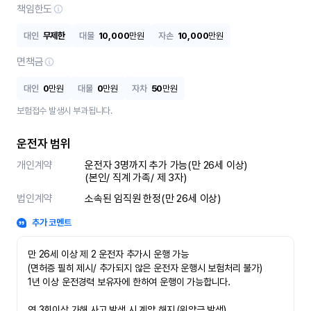
책임한도
대인
무제한
대물
10,000
만원
자손
10,000
만원
면책금
대인
0
만원
대물
0
만원
자차
50
만원
보험접수 발생시 부과됩니다.
운전자 범위
개인계약
운전자 3명까지 추가 가능(만 26세 이상)

(본인/ 직계 가족/ 제 3자)
법인계약
소속된 임직원 한정(만 26세 이상)
추가 코멘트
만 26세 이상 제 2 운전자 추가시 운행 가능

(면허증 필히 제시/ 추가되지 않은 운전자 운행시 보험처리 불가)

1년 이상 운전경력 보유자에 한하여 운행이 가능합니다.

연 3회이상 가해 사고 발생 시 계약 해지 (위약금 발생)