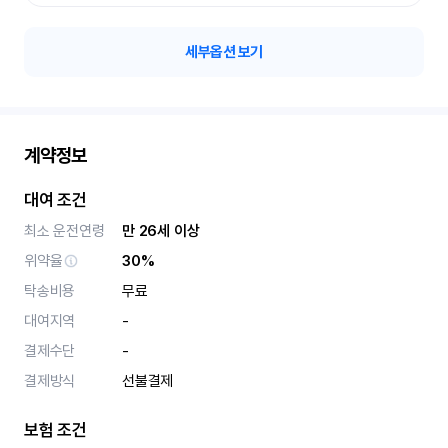
세부옵션 보기
계약정보
대여 조건
최소 운전연령
만 26세 이상
위약율
30%
탁송비용
무료
대여지역
-
결제수단
-
결제방식
선불결제
보험 조건