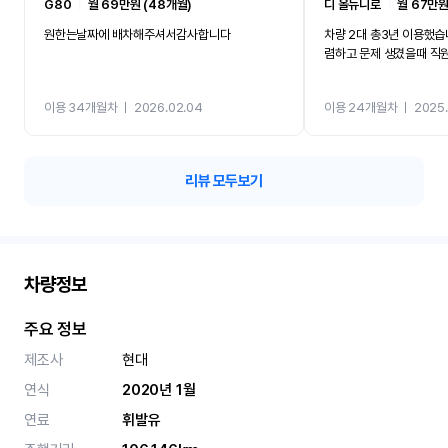
G80
ㅣ
월 69만원 (48개월)
디 올뉴니로
ㅣ
월 67만원
원한는날짜에 배차해주셔서감사합니다
차량 2대 총3년 이용했습
렴하고 문제 생겼을때 직
이용 34개월차
ㅣ
2026.02.04
이용 24개월차
ㅣ
2025.
리뷰 모두보기
차량정보
주요 정보
제조사
현대
연식
2020년 1월
연료
휘발유