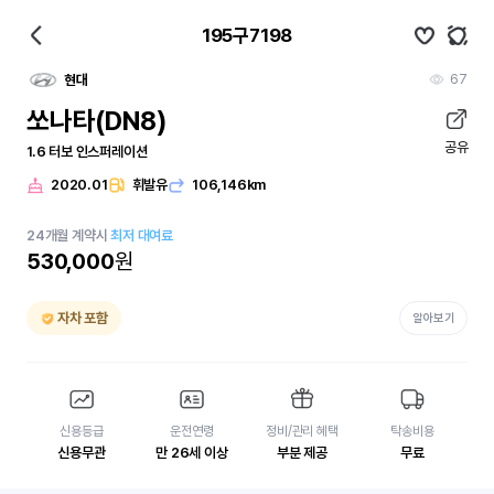
195구7198
67
현대
쏘나타(DN8)
공유
1.6 터보 인스퍼레이션
2020.01
휘발유
106,146km
24
개월
계약시
최저 대여료
530,000
원
자차 포함
알아보기
신용등급
운전연령
정비/관리 혜택
탁송비용
신용무관
만 26세 이상
부분 제공
무료