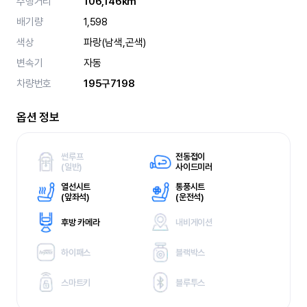
주행거리
106,146km
배기량
1,598
색상
파랑(남색,곤색)
변속기
자동
차량번호
195구7198
옵션 정보
썬루프
전동접이
(
일반)
사이드미러
열선시트
통풍시트
(
앞좌석)
(
운전석)
후방 카메라
내비게이션
하이패스
블랙박스
스마트키
블루투스