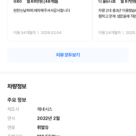
G80
ㅣ
월 69만원 (48개월)
디 올뉴니로
ㅣ
월 67만원
원한는날짜에 배차해주셔서감사합니다
차량 2대 총3년 이용했습
렴하고 문제 생겼을때 직
이용 34개월차
ㅣ
2026.02.04
이용 24개월차
ㅣ
2025.
리뷰 모두보기
차량정보
주요 정보
제조사
제네시스
연식
2022년 2월
연료
휘발유