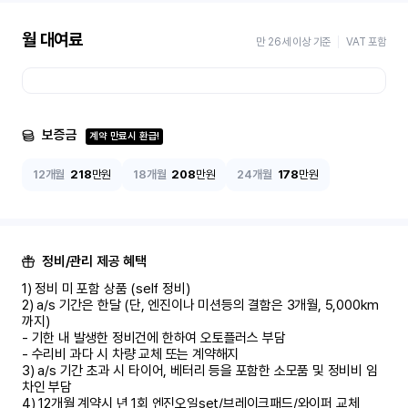
월 대여료
만 26세 이상 기준
VAT 포함
보증금
계약 만료시 환급!
12개월
218
만원
18개월
208
만원
24개월
178
만원
정비/관리 제공 혜택
1) 정비 미 포함 상품 (self 정비)	

2) a/s 기간은 한달 (단, 엔진이나 미션등의 결함은 3개월, 5,000km 
까지)

- 기한 내 발생한 정비건에 한하여 오토플러스 부담	

- 수리비 과다 시 차량 교체 또는 계약해지	

3) a/s 기간 초과 시 타이어, 베터리 등을 포함한 소모품 및 정비비 임
차인 부담

4) 12개월 계약시 년 1회 엔진오일set/브레이크패드/와이퍼 교체
