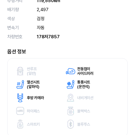
주행거리
119,550km
배기량
2,497
색상
검정
변속기
자동
차량번호
178저7857
옵션 정보
썬루프
전동접이
(
일반)
사이드미러
열선시트
통풍시트
(
앞좌석)
(
운전석)
후방 카메라
내비게이션
하이패스
블랙박스
스마트키
블루투스