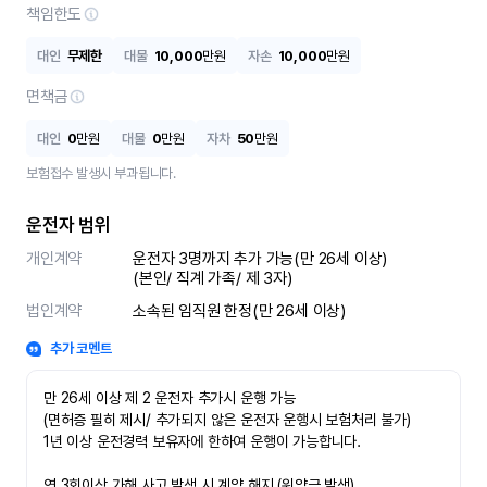
책임한도
대인
무제한
대물
10,000
만원
자손
10,000
만원
면책금
대인
0
만원
대물
0
만원
자차
50
만원
보험접수 발생시 부과됩니다.
운전자 범위
개인계약
운전자 3명까지 추가 가능(만 26세 이상)

(본인/ 직계 가족/ 제 3자)
법인계약
소속된 임직원 한정(만 26세 이상)
추가 코멘트
만 26세 이상 제 2 운전자 추가시 운행 가능

(면허증 필히 제시/ 추가되지 않은 운전자 운행시 보험처리 불가)

1년 이상 운전경력 보유자에 한하여 운행이 가능합니다.

연 3회이상 가해 사고 발생 시 계약 해지 (위약금 발생)