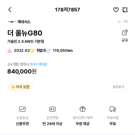
178저7857
76
제네시스
더 올뉴G80
공유
가솔린 2.5 AWD 기본형
2022.02
휘발유
119,550km
24
개월
계약시
최저 대여료
840,000
원
자차 포함
알아보기
신용등급
운전연령
정비/관리 혜택
탁송비용
신용무관
만 26세 이상
부분 제공
무료