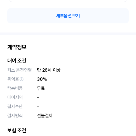
세부옵션 보기
계약정보
대여 조건
최소 운전연령
만 26세 이상
위약율
30%
탁송비용
무료
대여지역
-
결제수단
-
결제방식
선불결제
보험 조건