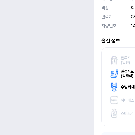
색상
회
변속기
C
차량번호
1
옵션 정보
썬루프
(
일반)
열선시트
(
앞좌석)
후방 카
하이패스
스마트키