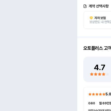
계약 선택사항
자차 보험
보상한도 내 면책
오토플러스
고
4.7
5.
G80
ㅣ
월 69만원
원한는날짜에 배