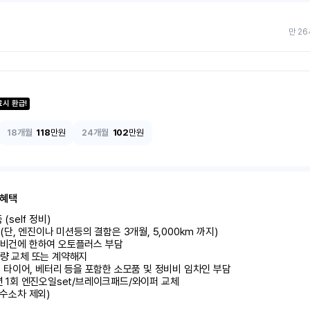
만 26
료시 환급!
18개월
118
만원
24개월
102
만원
 혜택
self 정비)	

달 (단, 엔진이나 미션등의 결함은 3개월, 5,000km 까지)

정비건에 한하여 오토플러스 부담	

량 교체 또는 계약해지	

 시 타이어, 베터리 등을 포함한 소모품 및 정비비 임차인 부담

 년 1회 엔진오일set/브레이크패드/와이퍼 교체

 수소차 제외)