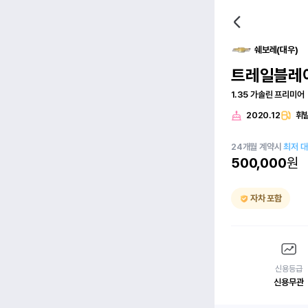
쉐보레(대우)
트레일블레
1.35 가솔린 프리미어
2020.12
휘
24
개월
계약시
최저 
500,000
원
자차 포함
신용등급
신용무관