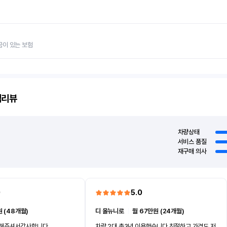
금이 있는 보험
객리뷰
차량상태
서비스 품질
재구매 의사
0
5.0
 (48개월)
디 올뉴니로
ㅣ
월 67만원 (24개월)
차해주셔서감사합니다
차량 2대 총3년 이용했습니다 친절하고 가격도 저