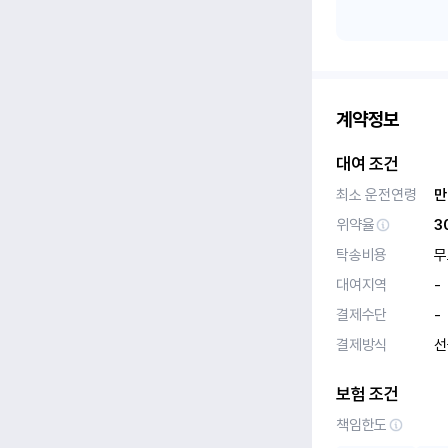
계약정보
대여 조건
최소 운전연령
만
위약율
3
탁송비용
무
대여지역
-
결제수단
-
결제방식
선
보험 조건
책임한도