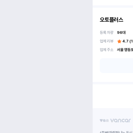
오토플러스
등록 차량
96
대
업체 리뷰
4.7
(
업체 주소
(주)박차컴퍼니
는 통신