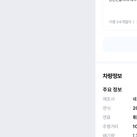
이용 34개월차
ㅣ
차량정보
주요 정보
제조사
쉐
연식
2
연료
휘
주행거리
1
배기량
1,