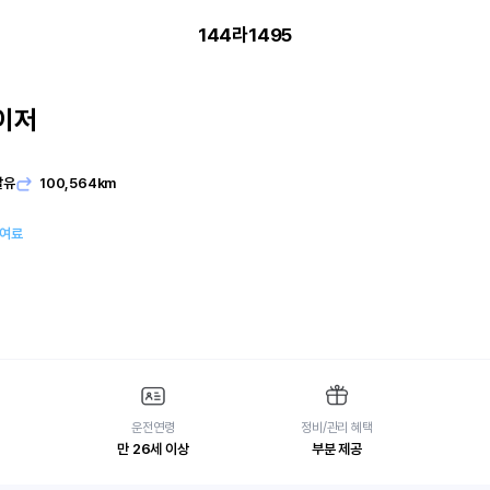
144라1495
이저
발유
100,564km
대여료
운전연령
정비/관리 혜택
만 26세 이상
부분 제공