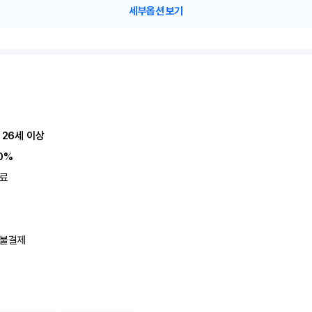
세부옵션 보기
 26세 이상
0%
료
불결제