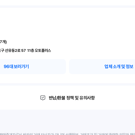
17
개)
서울 영등포구 선유동2로 57	11층 오토플러스
96
대 보러가기
업체 소개 및 정보
반납/환불 정책 및 유의사항
판매중개자로서 반카의 거래 당사자가 아니며 상품정보, 거래조건 및 거래에 관련한 의무와 책