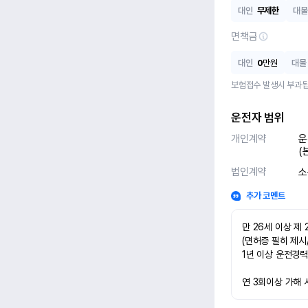
대인
무제한
대물
면책금
대인
0
만원
대물
보험접수 발생시 부과됩
운전자 범위
개인계약
운
(
법인계약
소
추가 코멘트
만 26세 이상 제 
(면허증 필히 제시
1년 이상 운전경력
연 3회이상 가해 