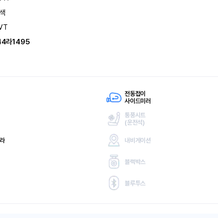
색
VT
44라1495
전동접이
사이드미러
통풍시트
(
운전석)
메라
내비게이션
블랙박스
블루투스