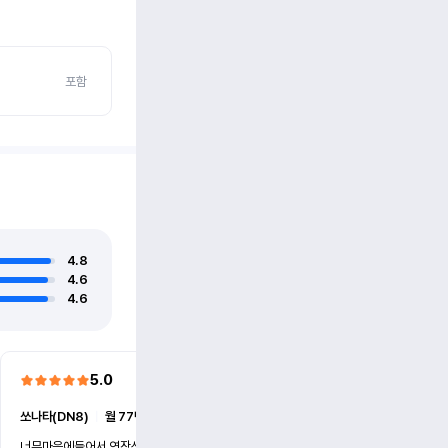
포함
4.8
4.6
4.6
5.0
5.0
쏘나타(DN8)
ㅣ
월 77만원 (6개월)
쏘나타(DN8)
ㅣ
월 77만원 (
너무마음에들어서 연장신청했어요
친절하시고 사고대처바르시고 