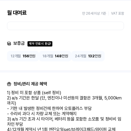
월 대여료
만 26세 이상 기준
VAT 포함
보증금
계약 만료시 환급!
12개월
156
만원
18개월
148
만원
24개월
132
만원
정비/관리 제공 혜택
1) 정비 미 포함 상품 (self 정비)	

2) a/s 기간은 한달 (단, 엔진이나 미션등의 결함은 3개월, 5,000km 
까지)

- 기한 내 발생한 정비건에 한하여 오토플러스 부담	

- 수리비 과다 시 차량 교체 또는 계약해지	

3) a/s 기간 초과 시 타이어, 베터리 등을 포함한 소모품 및 정비비 임
차인 부담

4) 12개월 계약시 년 1회 엔진오일set/브레이크패드/와이퍼 교체
