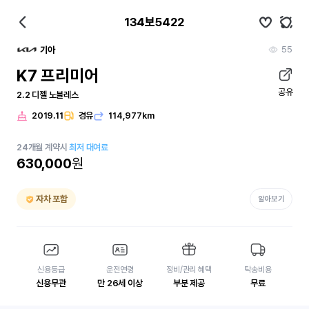
134보5422
55
기아
K7 프리미어
공유
2.2 디젤 노블레스
2019.11
경유
114,977km
24
개월
계약시
최저 대여료
630,000
원
자차 포함
알아보기
신용등급
운전연령
정비/관리 혜택
탁송비용
신용무관
만 26세 이상
부분 제공
무료