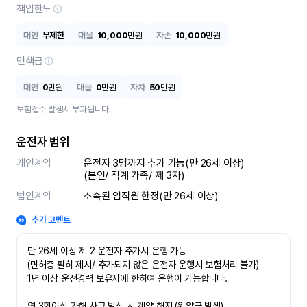
책임한도
대인
무제한
대물
10,000
만원
자손
10,000
만원
면책금
대인
0
만원
대물
0
만원
자차
50
만원
보험접수 발생시 부과됩니다.
운전자 범위
개인계약
운전자 3명까지 추가 가능(만 26세 이상)

(본인/ 직계 가족/ 제 3자)
법인계약
소속된 임직원 한정(만 26세 이상)
추가 코멘트
만 26세 이상 제 2 운전자 추가시 운행 가능

(면허증 필히 제시/ 추가되지 않은 운전자 운행시 보험처리 불가)

1년 이상 운전경력 보유자에 한하여 운행이 가능합니다.

연 3회이상 가해 사고 발생 시 계약 해지 (위약금 발생)