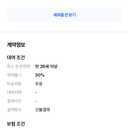
세부옵션 보기
계약정보
대여 조건
최소 운전연령
만 26세 이상
위약율
30%
탁송비용
무료
대여지역
-
결제수단
-
결제방식
선불결제
보험 조건