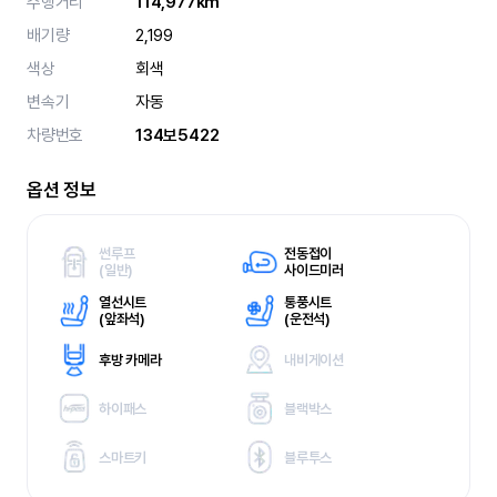
주행거리
114,977km
배기량
2,199
색상
회색
변속기
자동
차량번호
134보5422
옵션 정보
썬루프
전동접이
(
일반)
사이드미러
열선시트
통풍시트
(
앞좌석)
(
운전석)
후방 카메라
내비게이션
하이패스
블랙박스
스마트키
블루투스