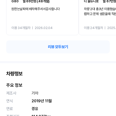
G80
ㅣ
월 69만원 (48개월)
디 올뉴니로
ㅣ
월 67만원
원한는날짜에 배차해주셔서감사합니다
차량 2대 총3년 이용했습
렴하고 문제 생겼을때 직
이용 34개월차
ㅣ
2026.02.04
이용 24개월차
ㅣ
2025.
리뷰 모두보기
차량정보
주요 정보
제조사
기아
연식
2019년 11월
연료
경유