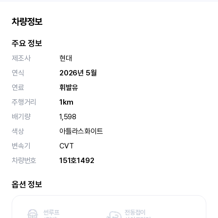
차량정보
주요 정보
제조사
현대
연식
2026년 5월
연료
휘발유
주행거리
1km
배기량
1,598
색상
아틀라스화이트
변속기
CVT
차량번호
151호1492
옵션 정보
썬루프
전동접이