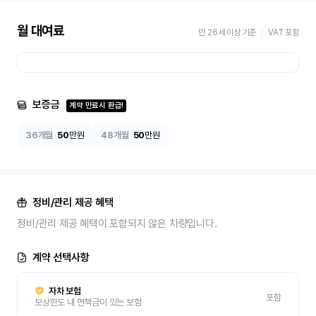
월 대여료
만 26세 이상 기준
VAT 포함
보증금
계약 만료시 환급!
36개월
50
만원
48개월
50
만원
정비/관리 제공 혜택
정비/관리 제공 혜택이 포함되지 않은 차량입니다.
계약 선택사항
자차 보험
포함
보상한도 내 면책금이 있는 보험