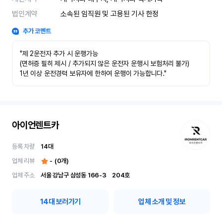
법인계약
소속된 임직원 및 고용된 기사 한정
추가 코멘트
"제 2운전자 추가 시 운행가능

(면허증 필히 제시 / 추가되지 않은 운전자 운행시 보험처리 불가)

1년 이상 운전경력 보유자에 한하여 운행이 가능합니다."
아이언렌트카
등록 차량
14
대
업체 리뷰
-
(
0
개)
업체 주소
서울 강남구 삼성동 166-3	204호
14
대 보러가기
업체 소개 및 정보