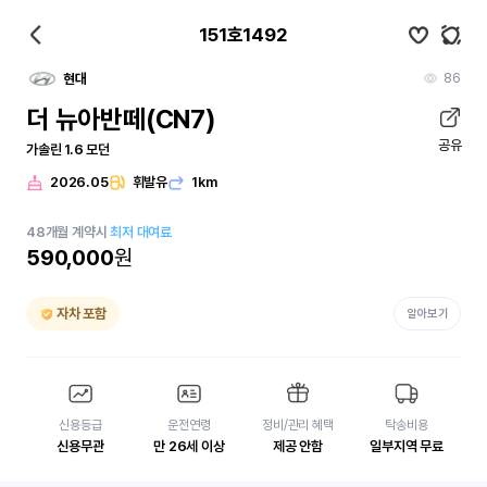
151호1492
86
현대
더 뉴아반떼(CN7)
공유
가솔린 1.6 모던
2026.05
휘발유
1km
48
개월
계약시
최저 대여료
590,000
원
자차 포함
알아보기
신용등급
운전연령
정비/관리 혜택
탁송비용
신용무관
만 26세 이상
제공 안함
일부지역 무료