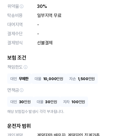
위약율
30%
탁송비용
일부지역 무료
대여지역
-
결제수단
-
결제방식
선불결제
보험 조건
책임한도
대인
무제한
대물
10,000
만원
자손
1,500
만원
면책금
대인
30
만원
대물
30
만원
자차
100
만원
해당 보험접수 발생시 각각 부과됩니다.
운전자 범위
개인계약
계약자와 배우자, 계약자의 직계가족