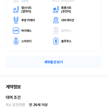
(
일반)
사이드미러
열선시트
통풍시트
(
앞좌석)
(
운전석)
후방 카메라
내비게이션
하이패스
블랙박스
스마트키
블루투스
세부옵션 보기
계약정보
대여 조건
최소 운전연령
만 26세 이상