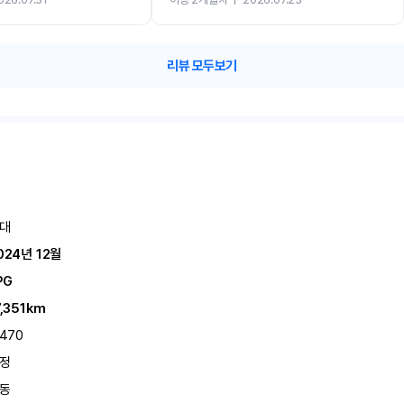
카 렌트 고민없이 강추합니다!!
리뷰 모두보기
대
024년 12월
PG
7,351km
,470
정
동