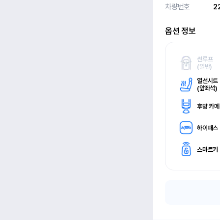
차량번호
2
옵션 정보
썬루프
(
일반)
열선시트
(
앞좌석)
후방 카
하이패스
스마트키