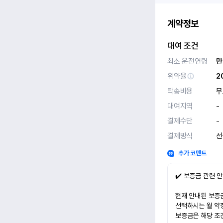
계약정보
대여 조건
최소 운전연령
만
위약율
2
탁송비용
무
대여지역
-
결제수단
-
결제방식
선
추가 코멘트
✔️ 보증금 관련 
현재 안내된 보증금
선택하시는 월 약
보증금은 해당 조