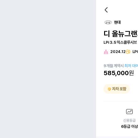
현대
디 올뉴그랜
LPi 3.5 익스클루시브
2024.12
LP
9
개월
계약시
최저 대
585,000
원
자차 포함
신용등급
6등급 이상