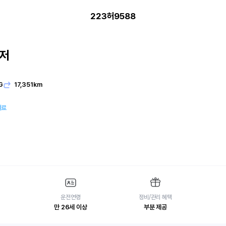
223허9588
저
G
17,351km
여료
운전연령
정비/관리 혜택
만 26세 이상
부분 제공