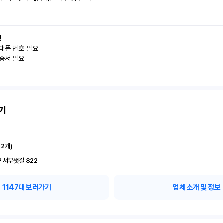


대폰 번호 필요

인증서 필요
기
22
개)
 서부샛길 822
1147
대 보러가기
업체 소개 및 정보