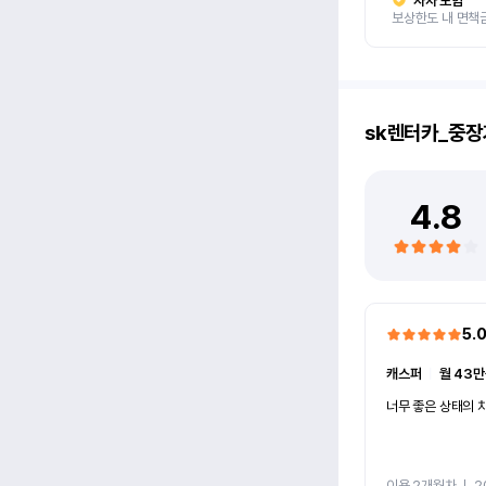
자차 보험
보상한도 내 면책
sk렌터카_중장
4.8
5.
캐스퍼
ㅣ
월 43만
너무 좋은 상태의 차
이용 2개월차
ㅣ
2