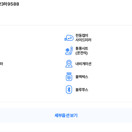
23허9588
전동접이
사이드미러
통풍시트
(
운전석)
메라
내비게이션
블랙박스
블루투스
세부옵션 보기