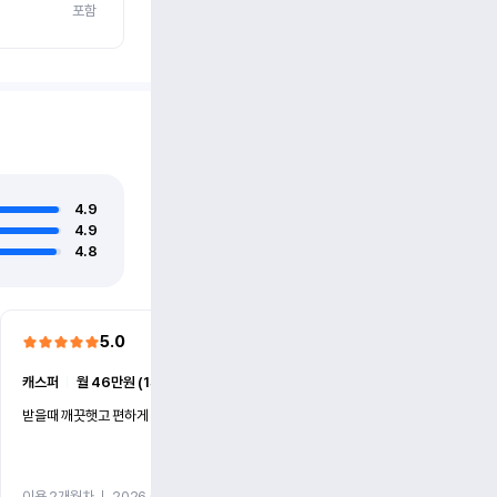
포함
4.9
4.9
4.8
5.0
5.0
캐스퍼
ㅣ
월 46만원 (1개월)
EV6
ㅣ
월 74만원 (1개월)
받을때 깨끗햇고 편하게 잘이용했습니다!
전기차 처음 타봤는데 편하게 
니다
이용 2개월차
ㅣ
2026.07.08
이용 2개월차
ㅣ
2026.06.10