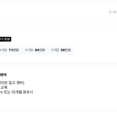
만 26
료시 환급!
3개월
73
만원
6개월
64
만원
9개월
58
만원
 혜택
이트 입고 정비)

교체

km 또는 12개월 경과시