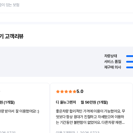
금이 있는 보험
기
고객리뷰
차량상태
서비스 품질
재구매 의사
0
5.0
원 (1개월)
디 올뉴그랜저
ㅣ
월 56만원 (1개월)
량 받아서 잘 이용했어요! :)
좋은차량 합리적인 가격에 이용이 가능했어요. 무
엇보다 항상 응대가 친절하고 자세했으며 이용하
는 기간동안 불편함이 없었어요. 다른차량 재렌트
까지 진행할만큼 여러가지로 만족스럽습니다. 반
026.07.31
이용 2개월차
ㅣ
2026.07.23