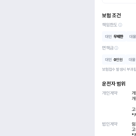
보험 조건
책임한도
대인
무제한
대물
면책금
대인
0
만원
대물
보험접수 발생시 부과됩
운전자 범위
개인계약
개
개
고
*
법인계약
임
고
*