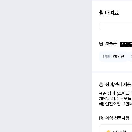
월 대여료
보증금
계약 만
1개월
79
만원
정비/관리 제공
표준 정비 (스피드메
계약서 기준 소모품 
예) 엔진오일 : 1만
계약 선택사항