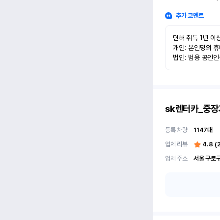
추가 코멘트
면허 취득 1년 이상
개인: 본인명의 휴
법인: 범용 공인
sk렌터카_중장
등록 차량
1147
대
업체 리뷰
4.8
(
업체 주소
서울 구로구