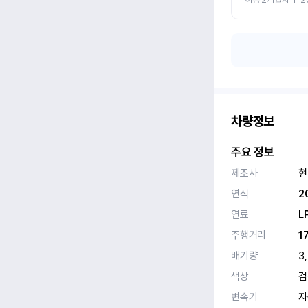
차량정보
주요 정보
제조사
현
연식
2
연료
L
주행거리
1
배기량
3
색상
검
변속기
자