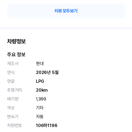
리뷰 모두보기
차량정보
주요 정보
제조사
현대
연식
2026년 5월
연료
LPG
주행거리
20km
배기량
1,999
색상
기타
변속기
자동
차량번호
106하1196