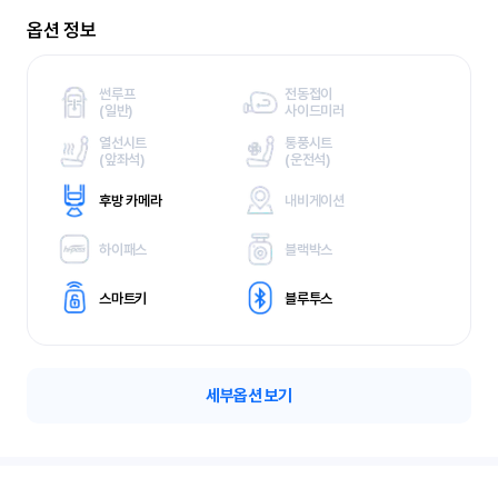
옵션 정보
썬루프
전동접이
(
일반)
사이드미러
열선시트
통풍시트
(
앞좌석)
(
운전석)
후방 카메라
내비게이션
하이패스
블랙박스
스마트키
블루투스
세부옵션 보기