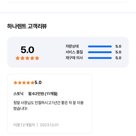
하나렌트
고객리뷰
5.0
차량상태
5.0
서비스 품질
5.0
재구매 의사
5.0
5.0
스토닉
ㅣ
월 62만원 (11개월)
정말 사장님도 친절하시고 1년간 좋은 차 잘 이용
했습니다!
이용 12개월차
ㅣ
2023.12.01