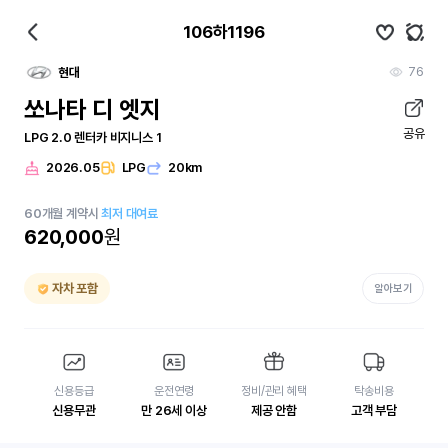
106하1196
76
현대
쏘나타 디 엣지
공유
LPG 2.0 렌터카 비지니스 1
2026.05
LPG
20km
60
개월
계약시
최저 대여료
620,000
원
자차 포함
알아보기
신용등급
운전연령
정비/관리 혜택
탁송비용
신용무관
만 26세 이상
제공 안함
고객 부담