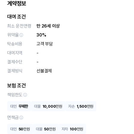
계약정보
대여 조건
최소 운전연령
만 26세 이상
위약율
30%
탁송비용
고객 부담
대여지역
-
결제수단
-
결제방식
선불결제
보험 조건
책임한도
대인
무제한
대물
10,000
만원
자손
1,500
만원
면책금
대인
50
만원
대물
50
만원
자차
100
만원