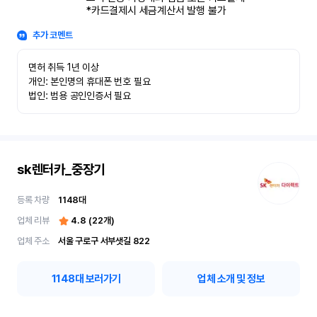
*카드결제시 세금계산서 발행 불가
추가 코멘트
면허 취득 1년 이상

개인: 본인명의 휴대폰 번호 필요

법인: 범용 공인인증서 필요
sk렌터카_중장기
등록 차량
1148
대
업체 리뷰
4.8
(
22
개)
업체 주소
서울 구로구 서부샛길 822
1148
대 보러가기
업체 소개 및 정보