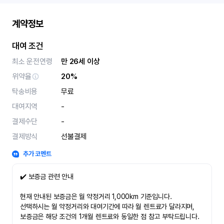
계약정보
대여 조건
최소 운전연령
만 26세 이상
위약율
20%
탁송비용
무료
대여지역
-
결제수단
-
결제방식
선불결제
추가 코멘트
✔️ 보증금 관련 안내
현재 안내된 보증금은 월 약정거리 1,000km 기준입니다.
선택하시는 월 약정거리와 대여기간에 따라 월 렌트료가 달라지며,
보증금은 해당 조건의 1개월 렌트료와 동일한 점 참고 부탁드립니다.