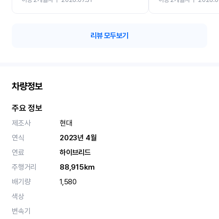
카 렌트 고민없이 강추합니
리뷰 모두보기
차량정보
주요 정보
제조사
현대
연식
2023년 4월
연료
하이브리드
주행거리
88,915km
배기량
1,580
색상
변속기