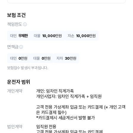
보험 조건
책임한도
대인
무제한
대물
10,000
만원
자손
10,000
만원
면책금
대인
0
만원
대물
0
만원
자차
30
만원
보험접수 발생시 부과됩니다.
운전자 범위
개인계약
개인: 임차인 직계가족 

개인사업자: 임차인 직계가족 + 임직원

고객 전용 가상계좌 입금 또는 카드결제 (※ 개인 고객
은 카드결제 필수)

*카드결제시 세금계산서 발행 불가
법인계약
임직원 전용

고객 전용 가상계좌 입금 또는 카드결제
