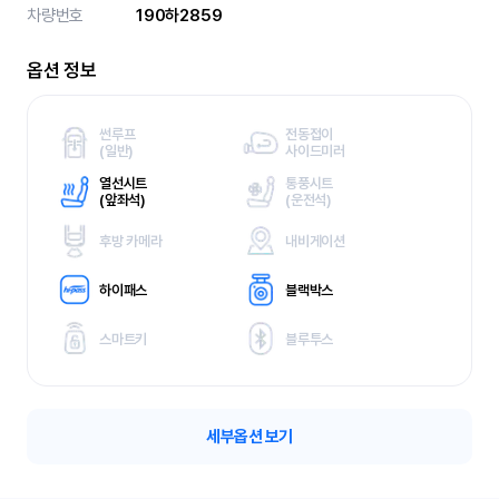
차량번호
190하2859
옵션 정보
썬루프
전동접이
(
일반)
사이드미러
열선시트
통풍시트
(
앞좌석)
(
운전석)
후방 카메라
내비게이션
하이패스
블랙박스
스마트키
블루투스
세부옵션 보기