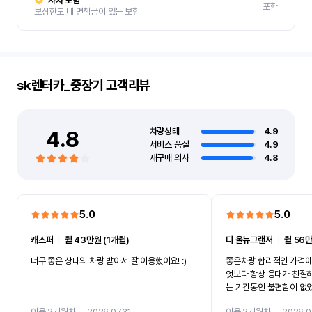
자차 보험
포함
보상한도 내 면책금이 있는 보험
sk렌터카_중장기
고객리뷰
4.8
차량상태
4.9
서비스 품질
4.9
재구매 의사
4.8
5.0
5.0
캐스퍼
ㅣ
월 43만원 (1개월)
디 올뉴그랜저
ㅣ
월 56만
너무 좋은 상태의 차량 받아서 잘 이용했어요! :)
좋은차량 합리적인 가격에
엇보다 항상 응대가 친절
는 기간동안 불편함이 없
까지 진행할만큼 여러가지
이용 2개월차
ㅣ
2026.07.31
이용 2개월차
ㅣ
2026.0