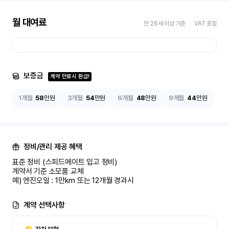
월 대여료
만 26세 이상 기준
VAT 포함
보증금
계약 만료시 환급!
1개월
58
만원
3개월
54
만원
6개월
48
만원
9개월
44
만원
정비/관리 제공 혜택
표준 정비 (스피드메이트 입고 정비)

계약서 기준 소모품 교체

예) 엔진오일 : 1만km 또는 12개월 경과시
계약 선택사항