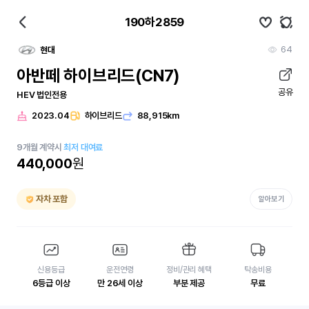
190하2859
64
현대
아반떼 하이브리드(CN7)
공유
HEV 법인전용
2023.04
하이브리드
88,915km
9
개월
계약시
최저 대여료
440,000
원
자차 포함
알아보기
신용등급
운전연령
정비/관리 혜택
탁송비용
6등급 이상
만 26세 이상
부분 제공
무료