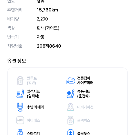
연료
경유
주행거리
15,760km
배기량
2,200
색상
흰색(화이트)
변속기
자동
차량번호
208저8640
옵션 정보
썬루프
전동접이
(
일반)
사이드미러
열선시트
통풍시트
(
앞좌석)
(
운전석)
후방 카메라
내비게이션
하이패스
블랙박스
스마트키
블루투스