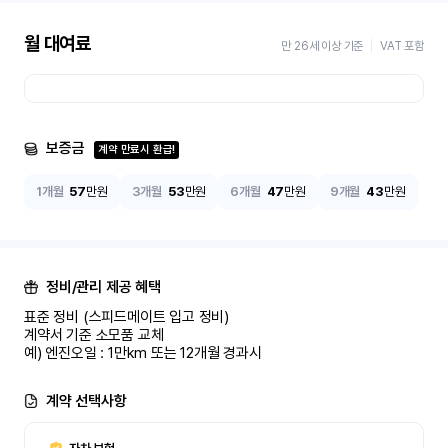
월 대여료
만 26세 이상 기준
VAT 포함
보증금
계약 만료시 환급!
1개월
57
만원
3개월
53
만원
6개월
47
만원
9개월
43
만원
정비/관리 제공 혜택
표준 정비 (스피드메이트 입고 정비)

계약서 기준 소모품 교체

예) 엔진오일 : 1만km 또는 12개월 경과시
계약 선택사항