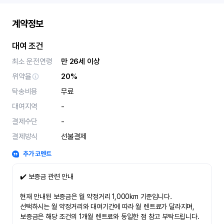
계약정보
대여 조건
최소 운전연령
만 26세 이상
위약율
20%
탁송비용
무료
대여지역
-
결제수단
-
결제방식
선불결제
추가 코멘트
✔️ 보증금 관련 안내
현재 안내된 보증금은 월 약정거리 1,000km 기준입니다.
선택하시는 월 약정거리와 대여기간에 따라 월 렌트료가 달라지며,
보증금은 해당 조건의 1개월 렌트료와 동일한 점 참고 부탁드립니다.