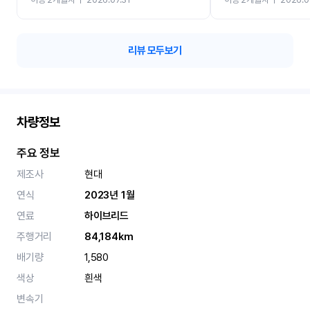
카 렌트 고민없이 강추합니
리뷰 모두보기
차량정보
주요 정보
제조사
현대
연식
2023년 1월
연료
하이브리드
주행거리
84,184km
배기량
1,580
색상
흰색
변속기