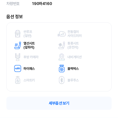
차량번호
190하4160
옵션 정보
썬루프
전동접이
(
일반)
사이드미러
열선시트
통풍시트
(
앞좌석)
(
운전석)
후방 카메라
내비게이션
하이패스
블랙박스
스마트키
블루투스
세부옵션 보기