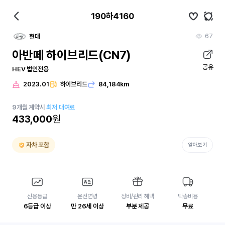
190하4160
67
현대
아반떼 하이브리드(CN7)
공유
HEV 법인전용
2023.01
하이브리드
84,184km
9
개월
계약시
최저 대여료
433,000
원
자차 포함
알아보기
신용등급
운전연령
정비/관리 혜택
탁송비용
6등급 이상
만 26세 이상
부분 제공
무료