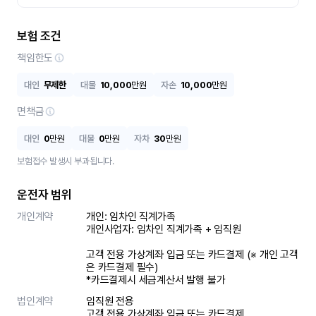
보험 조건
책임한도
대인
무제한
대물
10,000
만원
자손
10,000
만원
면책금
대인
0
만원
대물
0
만원
자차
30
만원
보험접수 발생시 부과됩니다.
운전자 범위
개인계약
개인: 임차인 직계가족 

개인사업자: 임차인 직계가족 + 임직원

고객 전용 가상계좌 입금 또는 카드결제 (※ 개인 고객
은 카드결제 필수)

*카드결제시 세금계산서 발행 불가
법인계약
임직원 전용

고객 전용 가상계좌 입금 또는 카드결제
