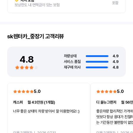
자차 보험
포함
보상한도 내 면책금이 있는 보험
sk렌터카_중장기
고객리뷰
4.8
차량상태
4.9
서비스 품질
4.9
재구매 의사
4.8
5.0
5.0
캐스퍼
ㅣ
월 43만원 (1개월)
디 올뉴그랜저
ㅣ
월 56만
너무 좋은 상태의 차량 받아서 잘 이용했어요! :)
좋은차량 합리적인 가격에
엇보다 항상 응대가 친절
는 기간동안 불편함이 없
까지 진행할만큼 여러가지
이용 2개월차
ㅣ
2026.07.31
이용 2개월차
ㅣ
2026.0