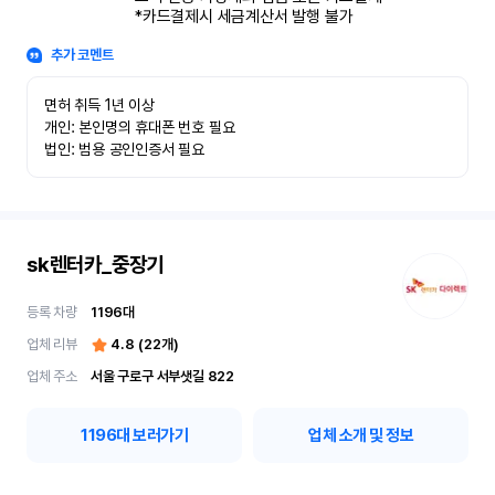
*카드결제시 세금계산서 발행 불가
추가 코멘트
면허 취득 1년 이상

개인: 본인명의 휴대폰 번호 필요

법인: 범용 공인인증서 필요
sk렌터카_중장기
등록 차량
1196
대
업체 리뷰
4.8
(
22
개)
업체 주소
서울 구로구 서부샛길 822
1196
대 보러가기
업체 소개 및 정보