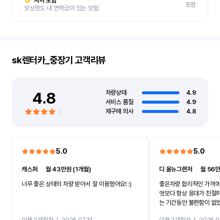
자차 보험
포함
보상한도 내 면책금이 있는 보험
sk렌터카_중장기
고객리뷰
4.8
차량상태
4.9
서비스 품질
4.9
재구매 의사
4.8
5.0
5.0
캐스퍼
ㅣ
월 43만원 (1개월)
디 올뉴그랜저
ㅣ
월 56만
너무 좋은 상태의 차량 받아서 잘 이용했어요! :)
좋은차량 합리적인 가격에
엇보다 항상 응대가 친절
는 기간동안 불편함이 없
까지 진행할만큼 여러가지
이용 2개월차
ㅣ
2026.07.31
이용 2개월차
ㅣ
2026.0