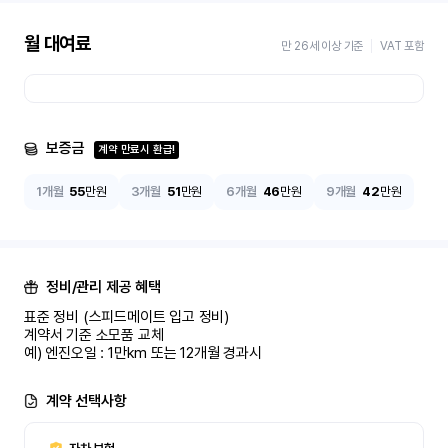
월 대여료
만 26세 이상 기준
VAT 포함
보증금
계약 만료시 환급!
1개월
55
만원
3개월
51
만원
6개월
46
만원
9개월
42
만원
정비/관리 제공 혜택
표준 정비 (스피드메이트 입고 정비)

계약서 기준 소모품 교체

예) 엔진오일 : 1만km 또는 12개월 경과시
계약 선택사항