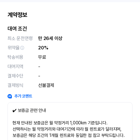
계약정보
대여 조건
최소 운전연령
만 26세 이상
위약율
20%
탁송비용
무료
대여지역
-
결제수단
-
결제방식
선불결제
추가 코멘트
✔️ 보증금 관련 안내
현재 안내된 보증금은 월 약정거리 1,000km 기준입니다.
선택하시는 월 약정거리와 대여기간에 따라 월 렌트료가 달라지며,
보증금은 해당 조건의 1개월 렌트료와 동일한 점 참고 부탁드립니다.