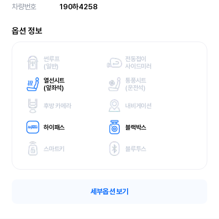
차량번호
190하4258
옵션 정보
썬루프
전동접이
(
일반)
사이드미러
열선시트
통풍시트
(
앞좌석)
(
운전석)
후방 카메라
내비게이션
하이패스
블랙박스
스마트키
블루투스
세부옵션 보기