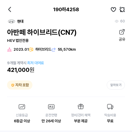
190하4258
60
현대
아반떼 하이브리드(CN7)
공유
HEV 법인전용
2023.01
하이브리드
55,570km
9
개월
계약시
최저 대여료
421,000
원
자차 포함
알아보기
신용등급
운전연령
정비/관리 혜택
탁송비용
6등급 이상
만 26세 이상
부분 제공
무료