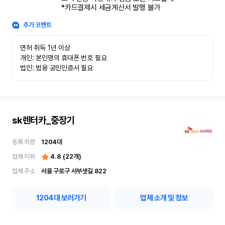
*카드결제시 세금계산서 발행 불가
추가 코멘트
면허 취득 1년 이상

개인: 본인명의 휴대폰 번호 필요

법인: 범용 공인인증서 필요
sk렌터카_중장기
등록 차량
1204
대
업체 리뷰
4.8
(
22
개)
업체 주소
서울 구로구 서부샛길 822
1204
대 보러가기
업체 소개 및 정보