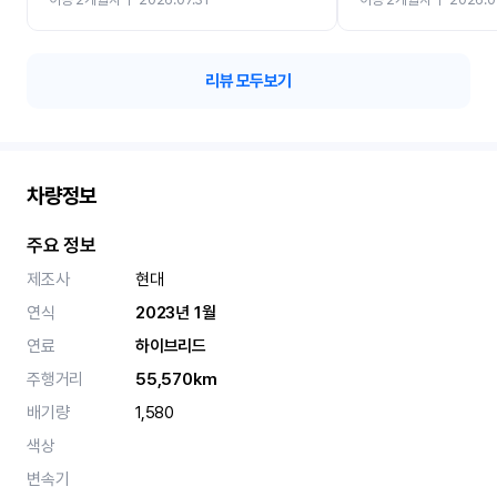
카 렌트 고민없이 강추합니
리뷰 모두보기
차량정보
주요 정보
제조사
현대
연식
2023년 1월
연료
하이브리드
주행거리
55,570km
배기량
1,580
색상
변속기