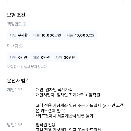
보험 조건
책임한도
대인
무제한
대물
10,000
만원
자손
10,000
만원
면책금
대인
0
만원
대물
0
만원
자차
30
만원
보험접수 발생시 부과됩니다.
운전자 범위
개인계약
개인: 임차인 직계가족 

개인사업자: 임차인 직계가족 + 임직원

고객 전용 가상계좌 입금 또는 카드결제 (※ 개인 고객
은 카드결제 필수)

*카드결제시 세금계산서 발행 불가
법인계약
임직원 전용

고객 전용 가상계좌 입금 또는 카드결제
