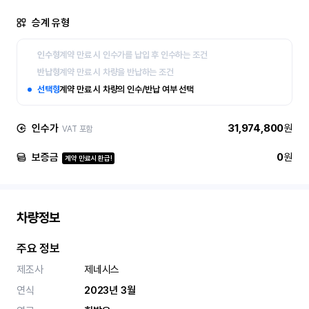
승계 유형
인수형
계약 만료 시 인수가를 납입 후 인수하는 조건
반납형
계약 만료 시 차량을 반납하는 조건
선택형
계약 만료 시 차량의 인수/반납 여부 선택
인수가
31,974,800
원
VAT 포함
보증금
0
원
계약 만료시 환급!
차량정보
주요 정보
제조사
제네시스
연식
2023년 3월