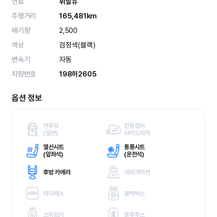
연료
휘발유
주행거리
165,481km
배기량
2,500
색상
검정색(블랙)
변속기
자동
차량번호
198허2605
옵션 정보
썬루프
전동접이
(
일반)
사이드미러
열선시트
통풍시트
(
앞좌석)
(
운전석)
후방 카메라
내비게이션
하이패스
블랙박스
스마트키
블루투스