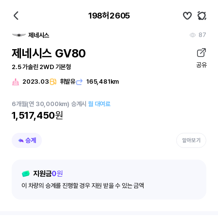
198허2605
87
제네시스
제네시스 GV80
공유
2.5 가솔린 2WD 기본형
2023.03
휘발유
165,481km
6
개월
(연 30,000km)
승계시
월 대여료
1,517,450
원
승계
알아보기
지원금
0
원
이 차량의 승계를 진행할 경우 지원 받을 수 있는 금액