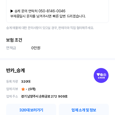
▶ 승계 문의 연락처 050-8146-0046
부재중일시 문자를 남겨주시면 빠른 답변 드리겠습니다.
승계 매물에 대한 문의사항이 있으실 경우, 판매자와 직접 협의해주세요.
보험 조건
면책금
0만원
반카_승계
등록 차량
320
대
업체 리뷰
-
(
0
개)
업체 주소
경기 남양주시 순화궁로 272	909호
320
대 보러가기
업체 소개 및 정보