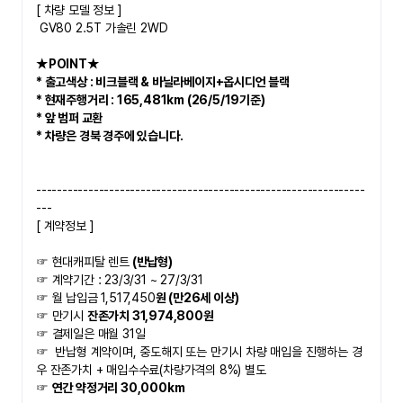
​[ 차량 모델 정보 ]
 GV80 2.5T 가솔린 2WD
★POINT★   
* 출고색상 : 비크블랙 & 바닐라베이지+옵시디언 블랙
* 현재주행거리 : 165,481km (26/5/19기준)
* 앞 범퍼 교환
* 차량은 경북 경주에 있습니다. 
---------------------------------------------------------------
---
[ 계약정보 ]
☞ 현대캐피탈 렌트
 (반납형) 
☞ 계약기간 : 23/3/31 ~ 27/3/31
☞ 월 납입금 1,517,450
원 (만26세 이상)
☞ 만기시 
잔존가치 31,974,800원
☞ 결제일은 매월 31일
☞  
반납형 계약이며, 중도해지 또는 만기시 차량 매입을 진행하는 경
우 잔존가치 + 매입수수료(차량가격의 8%) 별도
☞ 
연간 약정거리 30,000km 