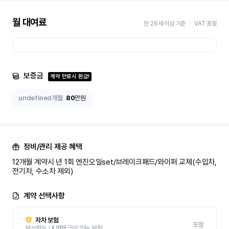
월 대여료
만 26세 이상 기준
VAT 포함
보증금
계약 만료시 환급!
undefined개월
80
만원
정비/관리 제공 혜택
12개월 계약시 년 1회 엔진오일set/브레이크패드/와이퍼 교체(수입차, 
전기차, 수소차 제외)
계약 선택사항
자차 보험
포함
보상한도 내 면책금이 있는 보험