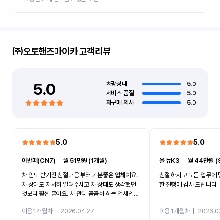
㈜오토핸즈마이카
고객리뷰
5.0
차량상태
5.0
서비스 품질
5.0
재구매 의사
5.0
5.0
5.0
아반떼(CN7)
ㅣ
월 51만원 (1개월)
올 뉴K3
ㅣ
월 44만원 (
차 인도 받기전 친절대응 부터 기분좋은 업체예요.
친절 하시고 모든 업무에 
차 상태도 자세히 알려주시고 차 상태도 생각했던
한 진행에 감사 드립니다
것보다 훨씬 좋아요. 차 관리 꼼꼼히 하는 업체인것
같아서 앞으로도 이용할것같아요.
이용 1개월차
ㅣ
2026.04.27
이용 1개월차
ㅣ
2026.0