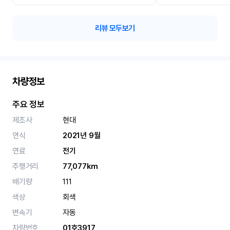
리뷰 모두보기
차량정보
주요 정보
제조사
현대
연식
2021년 9월
연료
전기
주행거리
77,077km
배기량
111
색상
회색
변속기
자동
차량번호
01호3917