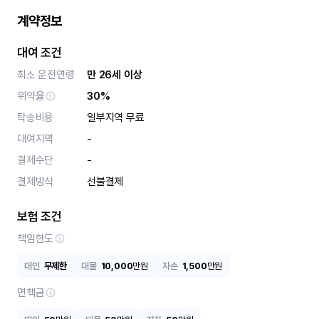
계약정보
대여 조건
최소 운전연령
만 26세 이상
위약율
30%
탁송비용
일부지역 무료
대여지역
-
결제수단
-
결제방식
선불결제
보험 조건
책임한도
대인
무제한
대물
10,000
만원
자손
1,500
만원
면책금