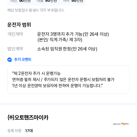
대인
50
만원
대물
50
만원
자차
50
만원
해당 보험접수 발생시 각각 부과됩니다.
운전자 범위
개인계약
운전자 3명까지 추가 가능(만 26세 이상)

(본인/ 직계 가족/ 제 3자)
법인계약
소속된 임직원 한정(만 26세 이상)
추가 코멘트
"제 2운전자 추가 시 운행가능

면허증 필히 제시 / 추가되지 않은 운전자 운행시 보험처리 불가

1년 이상 운전경력 보유자에 한하여 운행이 가능합니다."
㈜오토핸즈마이카
등록 차량
17
대