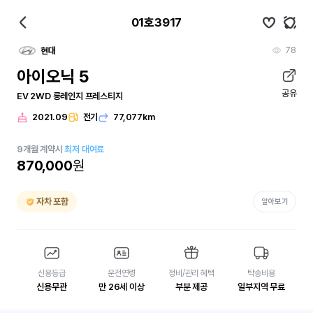
01호3917
78
현대
아이오닉 5
공유
EV 2WD 롱레인지 프레스티지
2021.09
전기
77,077km
9
개월
계약시
최저 대여료
870,000
원
자차 포함
알아보기
신용등급
운전연령
정비/관리 혜택
탁송비용
신용무관
만 26세 이상
부분 제공
일부지역 무료