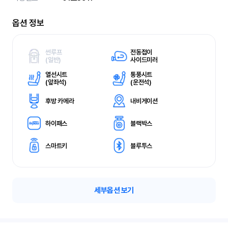
옵션 정보
썬루프
전동접이
(
일반)
사이드미러
열선시트
통풍시트
(
앞좌석)
(
운전석)
후방 카메라
내비게이션
하이패스
블랙박스
스마트키
블루투스
세부옵션 보기