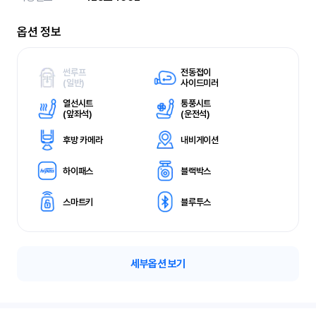
옵션 정보
썬루프
전동접이
(
일반)
사이드미러
열선시트
통풍시트
(
앞좌석)
(
운전석)
후방 카메라
내비게이션
하이패스
블랙박스
스마트키
블루투스
세부옵션 보기