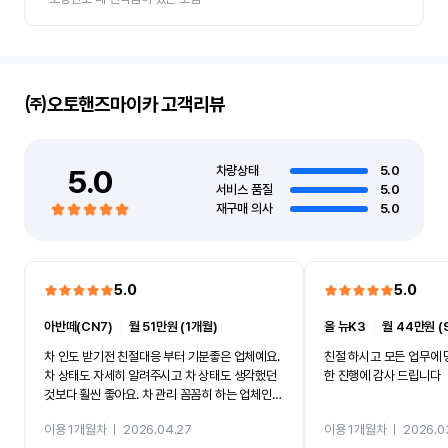
㈜오토핸즈마이카
고객리뷰
5.0
차량상태
5.0
서비스 품질
5.0
재구매 의사
5.0
5.0
5.0
아반떼(CN7)
ㅣ
월 51만원 (1개월)
올 뉴K3
ㅣ
월 44만원 (
차 인도 받기전 친절대응 부터 기분좋은 업체예요.
친절 하시고 모든 업무에 
차 상태도 자세히 알려주시고 차 상태도 생각했던
한 진행에 감사 드립니다
것보다 훨씬 좋아요. 차 관리 꼼꼼히 하는 업체인것
같아서 앞으로도 이용할것같아요.
이용 1개월차
ㅣ
2026.04.27
이용 1개월차
ㅣ
2026.0