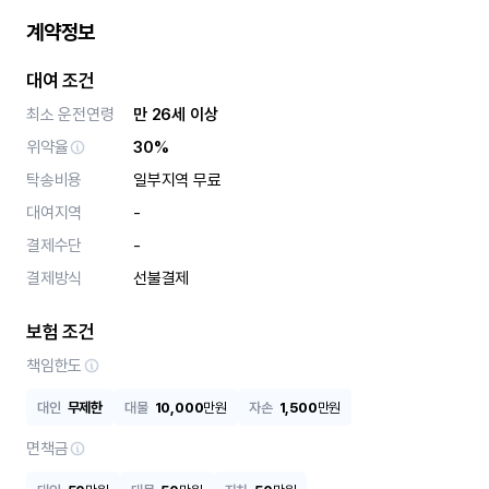
계약정보
대여 조건
최소 운전연령
만 26세 이상
위약율
30%
탁송비용
일부지역 무료
대여지역
-
결제수단
-
결제방식
선불결제
보험 조건
책임한도
대인
무제한
대물
10,000
만원
자손
1,500
만원
면책금