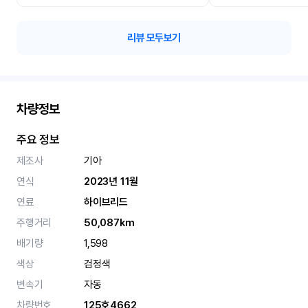
리뷰 모두보기
차량정보
주요 정보
제조사
기아
연식
2023년 11월
연료
하이브리드
주행거리
50,087km
배기량
1,598
색상
검정색
변속기
자동
차량번호
125호4662