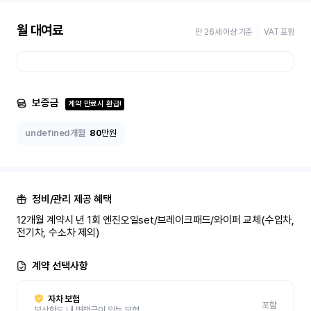
월 대여료
만 26세 이상 기준
VAT 포함
보증금
계약 만료시 환급!
undefined개월
80
만원
정비/관리 제공 혜택
12개월 계약시 년 1회 엔진오일set/브레이크패드/와이퍼 교체(수입차, 
전기차, 수소차 제외)
계약 선택사항
자차 보험
포함
보상한도 내 면책금이 있는 보험