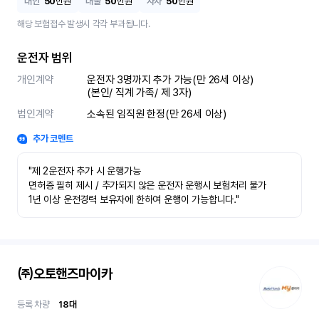
대인
50
만원
대물
50
만원
자차
50
만원
해당 보험접수 발생시 각각 부과됩니다.
운전자 범위
개인계약
운전자 3명까지 추가 가능(만 26세 이상)

(본인/ 직계 가족/ 제 3자)
법인계약
소속된 임직원 한정(만 26세 이상)
추가 코멘트
"제 2운전자 추가 시 운행가능

면허증 필히 제시 / 추가되지 않은 운전자 운행시 보험처리 불가

1년 이상 운전경력 보유자에 한하여 운행이 가능합니다."
㈜오토핸즈마이카
등록 차량
18
대