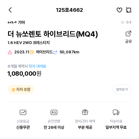
125호4662
64
기아
더 뉴쏘렌토 하이브리드(MQ4)
공유
1.6 HEV 2WD 프레스티지
2023.11
하이브리드
50,087km
9
개월
계약시
최저 대여료
1,080,000
원
자차 포함
알아보기
신용등급
운전연령
정비/관리 혜택
탁송비용
신용무관
만 26세 이상
부분 제공
일부지역 무료