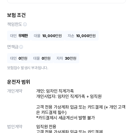
보험 조건
책임한도
대인
무제한
대물
10,000
만원
자손
10,000
만원
면책금
대인
0
만원
대물
0
만원
자차
30
만원
보험접수 발생시 부과됩니다.
운전자 범위
개인계약
개인: 임차인 직계가족 

개인사업자: 임차인 직계가족 + 임직원

고객 전용 가상계좌 입금 또는 카드결제 (※ 개인 고객
은 카드결제 필수)

*카드결제시 세금계산서 발행 불가
법인계약
임직원 전용

고객 전용 가상계좌 입금 또는 카드결제
