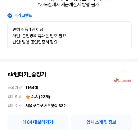
*카드결제시 세금계산서 발행 불가
추가 코멘트
면허 취득 1년 이상

개인: 본인명의 휴대폰 번호 필요

법인: 범용 공인인증서 필요
sk렌터카_중장기
등록 차량
1164
대
업체 리뷰
4.8
(
22
개)
업체 주소
서울 구로구 서부샛길 822
1164
대 보러가기
업체 소개 및 정보