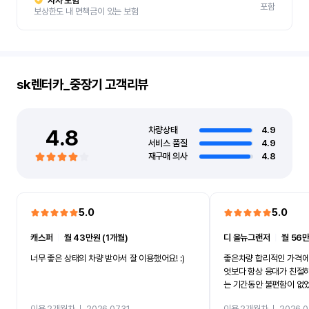
자차 보험
포함
보상한도 내 면책금이 있는 보험
sk렌터카_중장기
고객리뷰
4.8
차량상태
4.9
서비스 품질
4.9
재구매 의사
4.8
5.0
5.0
캐스퍼
ㅣ
월 43만원 (1개월)
디 올뉴그랜저
ㅣ
월 56만
너무 좋은 상태의 차량 받아서 잘 이용했어요! :)
좋은차량 합리적인 가격에
엇보다 항상 응대가 친절
는 기간동안 불편함이 없
까지 진행할만큼 여러가지
이용 2개월차
ㅣ
2026.07.31
이용 2개월차
ㅣ
2026.0