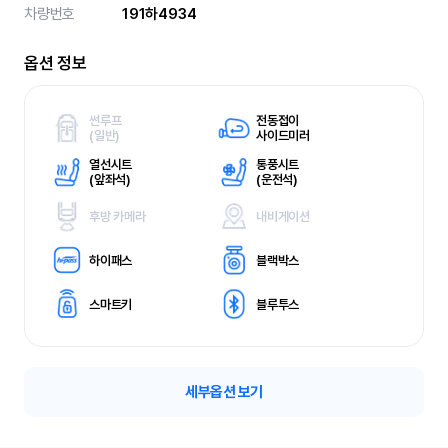
차량번호
191하4934
옵션 정보
썬루프
전동접이
(
일반)
사이드미러
열선시트
통풍시트
(
앞좌석)
(
운전석)
후방 카메라
내비게이션
하이패스
블랙박스
스마트키
블루투스
세부옵션 보기