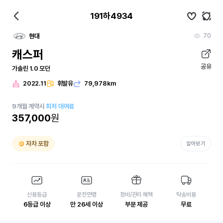
191하4934
70
현대
캐스퍼
공유
가솔린 1.0 모던
2022.11
휘발유
79,978km
9
개월
계약시
최저 대여료
357,000
원
자차 포함
알아보기
신용등급
운전연령
정비/관리 혜택
탁송비용
6등급 이상
만 26세 이상
부분 제공
무료