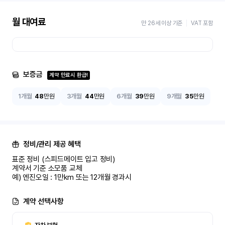
월 대여료
만 26세 이상 기준
VAT 포함
보증금
계약 만료시 환급!
1개월
48
만원
3개월
44
만원
6개월
39
만원
9개월
35
만원
정비/관리 제공 혜택
표준 정비 (스피드메이트 입고 정비)

계약서 기준 소모품 교체

예) 엔진오일 : 1만km 또는 12개월 경과시
계약 선택사항