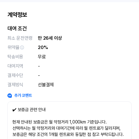
계약정보
대여 조건
최소 운전연령
만 26세 이상
위약율
20%
탁송비용
무료
대여지역
-
결제수단
-
결제방식
선불결제
추가 코멘트
✔️ 보증금 관련 안내
현재 안내된 보증금은 월 약정거리 1,000km 기준입니다.
선택하시는 월 약정거리와 대여기간에 따라 월 렌트료가 달라지며,
보증금은 해당 조건의 1개월 렌트료와 동일한 점 참고 부탁드립니다.