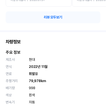
카 렌트 고민없이 강추합니
리뷰 모두보기
차량정보
주요 정보
제조사
현대
연식
2022년 11월
연료
휘발유
주행거리
79,978km
배기량
998
색상
흰색
변속기
자동