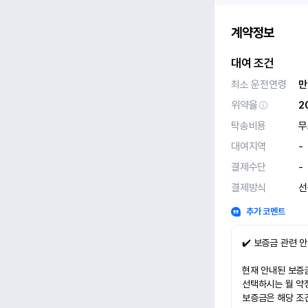
계약정보
대여 조건
최소 운전연령
만
위약율
2
탁송비용
무
대여지역
-
결제수단
-
결제방식
선
추가 코멘트
✔️ 보증금 관련 
현재 안내된 보증금
선택하시는 월 약
보증금은 해당 조