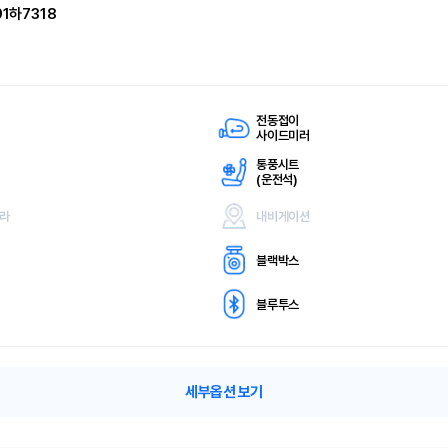
91하7318
전동접이
사이드미러
통풍시트
(
운전석)
메라
내비게이션
블랙박스
블루투스
세부옵션 보기