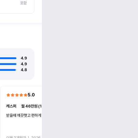
포함
4.9
4.9
4.8
5.0
5.0
캐스퍼
ㅣ
월 46만원 (1개월)
EV6
ㅣ
월 74만원 (1개월)
받을때 깨끗햇고 편하게 잘이용했습니다!
전기차 처음 타봤는데 편하게 
니다
이용 2개월차
ㅣ
2026.07.08
이용 2개월차
ㅣ
2026.06.10