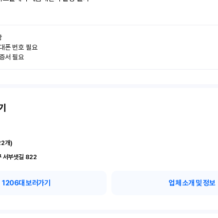


대폰 번호 필요

인증서 필요
기
22
개)
 서부샛길 822
1206
대 보러가기
업체 소개 및 정보