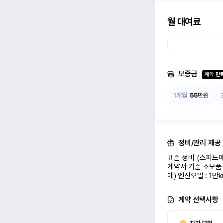
월 대여료
보증금
계약 만
1개월
55
만원
정비/관리 제공
표준 정비 (스피드메
계약서 기준 소모품 
예) 엔진오일 : 1만
계약 선택사항