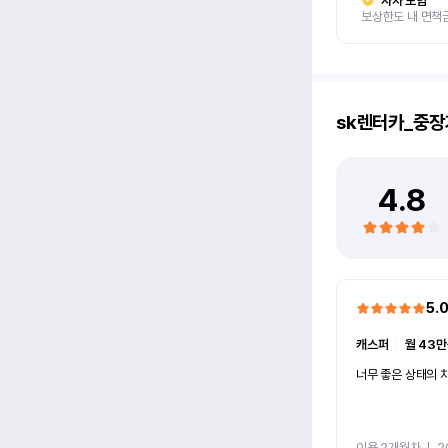
자차 보험
보상한도 내 면책
sk렌터카_중장
4.8
5.
캐스퍼
ㅣ
월 43만
너무 좋은 상태의 차
이용 2개월차
ㅣ
2