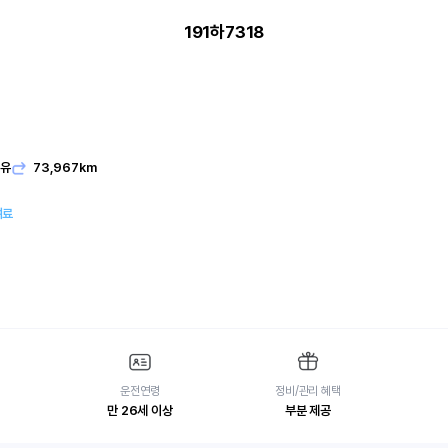
191하7318
발유
73,967km
여료
운전연령
정비/관리 혜택
만 26세 이상
부분 제공