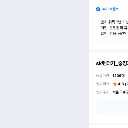
추가 코멘트
면허 취득 1년 이상
개인: 본인명의 휴
법인: 범용 공인
sk렌터카_중장
등록 차량
1206
대
업체 리뷰
4.8
(
업체 주소
서울 구로구