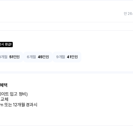
만 26
료시 환급!
3개월
51
만원
6개월
45
만원
9개월
41
만원
 혜택
이트 입고 정비)

교체

km 또는 12개월 경과시