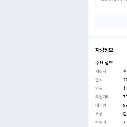
차량정보
주요 정보
제조사
현
연식
2
연료
휘
주행거리
7
배기량
9
색상
흰
변속기
자