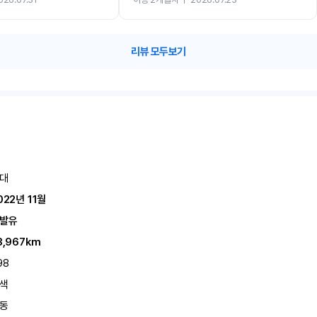
카 렌트 고민없이 강추합니다!!
리뷰 모두보기
대
022년 11월
발유
3,967km
98
색
동