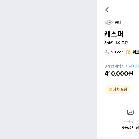
현대
캐스퍼
가솔린 1.0 모던
2022.11
휘
9
개월
계약시
최저 대
410,000
원
자차 포함
신용등급
6등급 이상