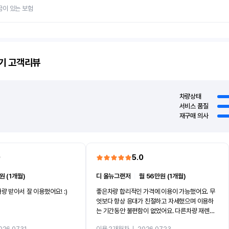
금이 있는 보험
기
고객리뷰
차량상태
서비스 품질
재구매 의사
0
5.0
원 (1개월)
디 올뉴그랜저
ㅣ
월 56만원 (1개월)
량 받아서 잘 이용했어요! :)
좋은차량 합리적인 가격에 이용이 가능했어요. 무
엇보다 항상 응대가 친절하고 자세했으며 이용하
는 기간동안 불편함이 없었어요. 다른차량 재렌트
까지 진행할만큼 여러가지로 만족스럽습니다. 반
026.07.31
이용 2개월차
ㅣ
2026.07.23