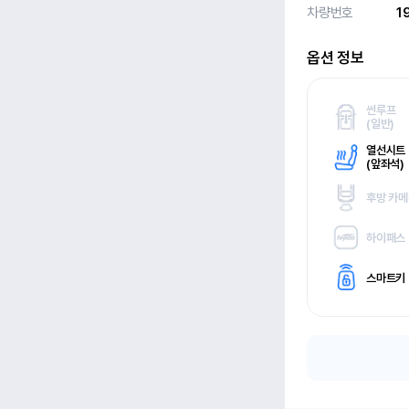
차량번호
1
옵션 정보
썬루프
(
일반)
열선시트
(
앞좌석)
후방 카
하이패스
스마트키