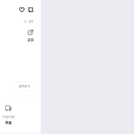
65
공유
알아보기
탁송비용
무료