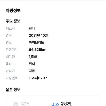
차량정보
주요 정보
제조사
현대
연식
2021년 10월
연료
하이브리드
주행거리
66,825km
배기량
1,598
색상
흰색
변속기
자동
차량번호
165허6707
옵션 정보
썬루프
전동접이