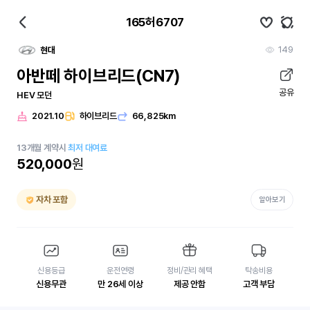
165허6707
149
현대
아반떼 하이브리드(CN7)
공유
HEV 모던
2021.10
하이브리드
66,825km
13
개월
계약시
최저 대여료
520,000
원
자차 포함
알아보기
신용등급
운전연령
정비/관리 혜택
탁송비용
신용무관
만 26세 이상
제공 안함
고객 부담