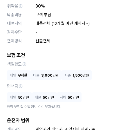
위약율
30%
탁송비용
고객 부담
대여지역
내륙전체 (12개월 미만 계약시 -)
결제수단
-
결제방식
선불결제
보험 조건
책임한도
대인
무제한
대물
3,000
만원
자손
1,500
만원
면책금
대인
50
만원
대물
50
만원
자차
50
만원
해당 보험접수 발생시 각각 부과됩니다.
운전자 범위
개인계약
계약자와 배우자, 계약자의 직계가족