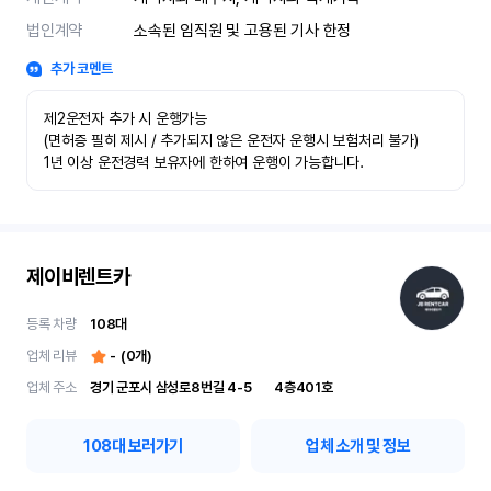
법인계약
소속된 임직원 및 고용된 기사 한정
추가 코멘트
제2운전자 추가 시 운행가능

(면허증 필히 제시 / 추가되지 않은 운전자 운행시 보험처리 불가)

1년 이상 운전경력 보유자에 한하여 운행이 가능합니다.
제이비렌트카
등록 차량
108
대
업체 리뷰
-
(
0
개)
업체 주소
경기 군포시 삼성로8번길 4-5	4층401호
108
대 보러가기
업체 소개 및 정보