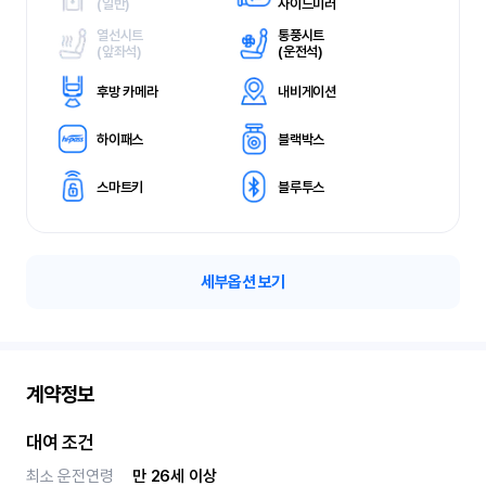
(
일반)
사이드미러
열선시트
통풍시트
(
앞좌석)
(
운전석)
후방 카메라
내비게이션
하이패스
블랙박스
스마트키
블루투스
세부옵션 보기
계약정보
대여 조건
최소 운전연령
만 26세 이상