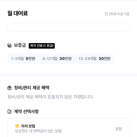
월 대여료
만 26세 이상 기준
보증금
계약 만료시 환급!
1-3개월
0
만원
4-12개월
30
만원
13-24개월
30
만원
정비/관리 제공 혜택
정비/관리 제공 혜택이 포함되지 않은 차량입니다.
계약 선택사항
자차 보험
포함
보상한도 내 면책금이 있는 보험