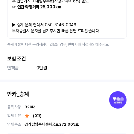
우 잔존가치 + 매입수수료(차량가격의 8%) 별도
☞ 
연간 약정거리 25,000km 
▶ 승계 문의 연락처 050-8146-0046
부재중일시 문자를 남겨주시면 빠른 답변 드리겠습니다.
승계 매물에 대한 문의사항이 있으실 경우, 판매자와 직접 협의해주세요.
보험 조건
면책금
0만원
반카_승계
등록 차량
320
대
업체 리뷰
-
(
0
개)
업체 주소
경기 남양주시 순화궁로 272	909호