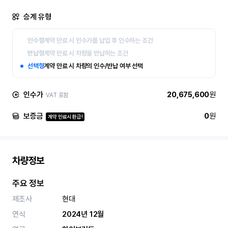
승계 유형
인수형
계약 만료 시 인수가를 납입 후 인수하는 조건
반납형
계약 만료 시 차량을 반납하는 조건
선택형
계약 만료 시 차량의 인수/반납 여부 선택
인수가
20,675,600
원
VAT 포함
보증금
0
원
계약 만료시 환급!
차량정보
주요 정보
제조사
현대
연식
2024년 12월