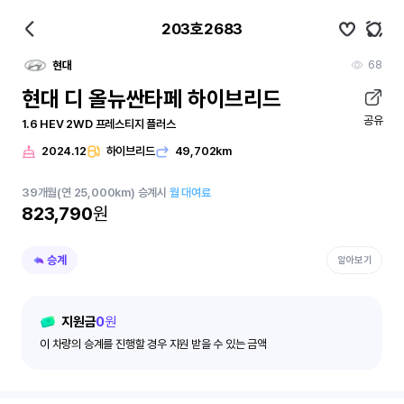
203호2683
68
현대
현대 디 올뉴싼타페 하이브리드
공유
1.6 HEV 2WD 프레스티지 플러스
2024.12
하이브리드
49,702km
39
개월
(연 25,000km)
승계시
월 대여료
823,790
원
승계
알아보기
지원금
0
원
이 차량의 승계를 진행할 경우 지원 받을 수 있는 금액