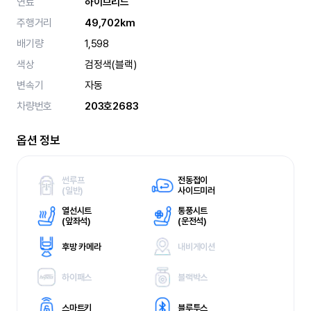
연료
하이브리드
주행거리
49,702km
배기량
1,598
색상
검정색(블랙)
변속기
자동
차량번호
203호2683
옵션 정보
썬루프
전동접이
(
일반)
사이드미러
열선시트
통풍시트
(
앞좌석)
(
운전석)
후방 카메라
내비게이션
하이패스
블랙박스
스마트키
블루투스