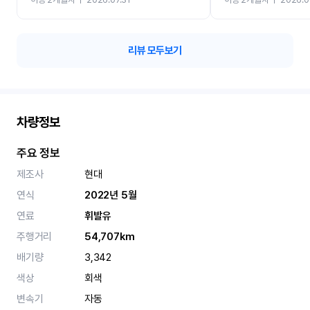
카 렌트 고민없이 강추합니
리뷰 모두보기
차량정보
주요 정보
제조사
현대
연식
2022년 5월
연료
휘발유
주행거리
54,707km
배기량
3,342
색상
회색
변속기
자동