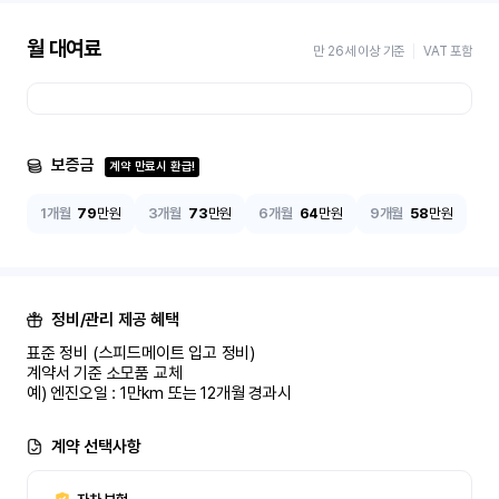
월 대여료
만 26세 이상 기준
VAT 포함
보증금
계약 만료시 환급!
1개월
79
만원
3개월
73
만원
6개월
64
만원
9개월
58
만원
정비/관리 제공 혜택
표준 정비 (스피드메이트 입고 정비)

계약서 기준 소모품 교체

예) 엔진오일 : 1만km 또는 12개월 경과시
계약 선택사항