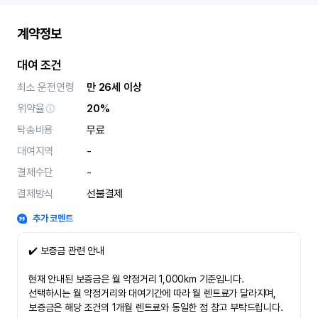
계약정보
대여 조건
최소 운전연령
만 26세 이상
위약율
20%
탁송비용
무료
대여지역
-
결제수단
-
결제방식
선불결제
추가 코멘트
✔️ 보증금 관련 안내
현재 안내된 보증금은 월 약정거리 1,000km 기준입니다.
선택하시는 월 약정거리와 대여기간에 따라 월 렌트료가 달라지며,
보증금은 해당 조건의 1개월 렌트료와 동일한 점 참고 부탁드립니다.