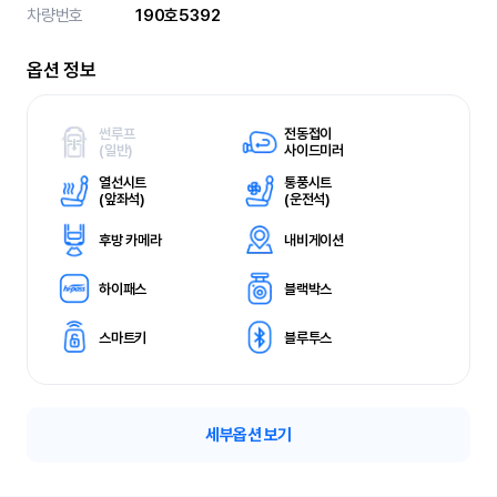
차량번호
190호5392
옵션 정보
썬루프
전동접이
(
일반)
사이드미러
열선시트
통풍시트
(
앞좌석)
(
운전석)
후방 카메라
내비게이션
하이패스
블랙박스
스마트키
블루투스
세부옵션 보기