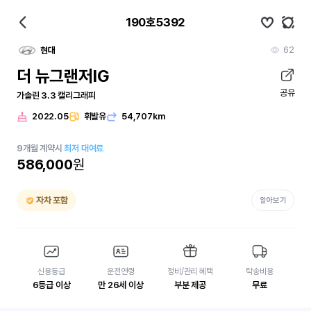
190호5392
62
현대
더 뉴그랜저IG
공유
가솔린 3.3 캘리그래피
2022.05
휘발유
54,707km
9
개월
계약시
최저 대여료
586,000
원
자차 포함
알아보기
신용등급
운전연령
정비/관리 혜택
탁송비용
6등급 이상
만 26세 이상
부분 제공
무료