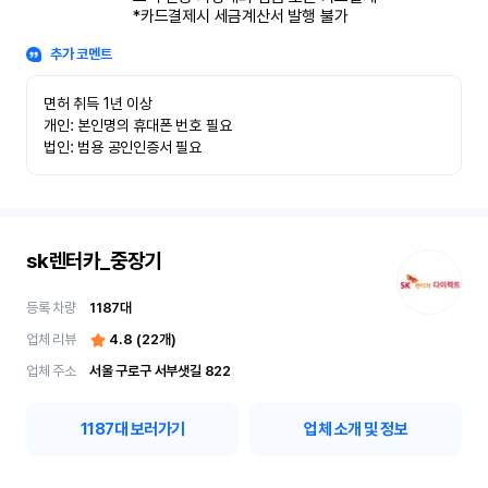
*카드결제시 세금계산서 발행 불가
추가 코멘트
면허 취득 1년 이상

개인: 본인명의 휴대폰 번호 필요

법인: 범용 공인인증서 필요
sk렌터카_중장기
등록 차량
1187
대
업체 리뷰
4.8
(
22
개)
업체 주소
서울 구로구 서부샛길 822
1187
대 보러가기
업체 소개 및 정보