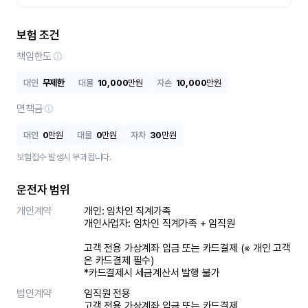
보험 조건
책임한도
대인
무제한
대물
10,000
만원
자손
10,000
만원
면책금
대인
0
만원
대물
0
만원
자차
30
만원
보험접수 발생시 부과됩니다.
운전자 범위
개인계약
개인: 임차인 직계가족 

개인사업자: 임차인 직계가족 + 임직원

고객 전용 가상계좌 입금 또는 카드결제 (※ 개인 고객
은 카드결제 필수)

*카드결제시 세금계산서 발행 불가
법인계약
임직원 전용

고객 전용 가상계좌 입금 또는 카드결제
