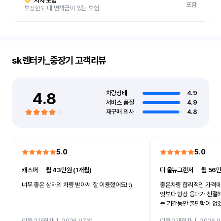
자차 보험
포함
보상한도 내 면책금이 있는 보험
sk렌터카_중장기
고객리뷰
4.8
차량상태
4.9
서비스 품질
4.9
재구매 의사
4.8
5.0
5.0
캐스퍼
ㅣ
월 43만원 (1개월)
디 올뉴그랜저
ㅣ
월 56만
너무 좋은 상태의 차량 받아서 잘 이용했어요! :)
좋은차량 합리적인 가격에
엇보다 항상 응대가 친절
는 기간동안 불편함이 없
까지 진행할만큼 여러가지
이용 2개월차
ㅣ
2026.07.31
이용 2개월차
ㅣ
2026.0