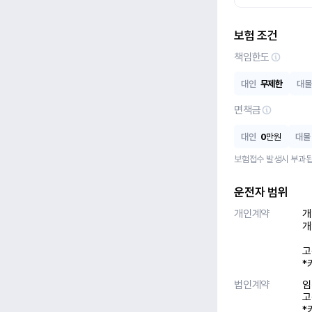
보험 조건
책임한도
대인
무제한
대물
면책금
대인
0
만원
대물
보험접수 발생시 부과됩
운전자 범위
개인계약
개
개
고
*
법인계약
임
고
*