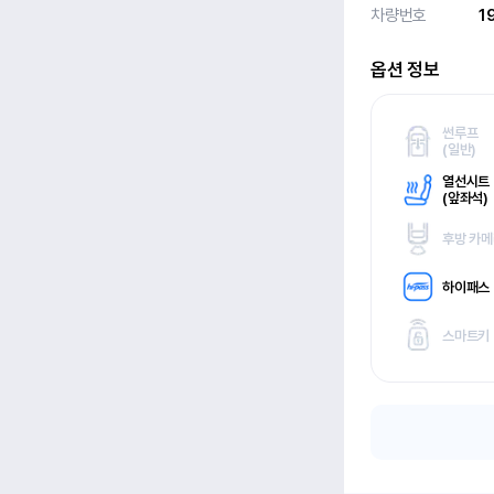
차량번호
1
옵션 정보
썬루프
(
일반)
열선시트
(
앞좌석)
후방 카
하이패스
스마트키