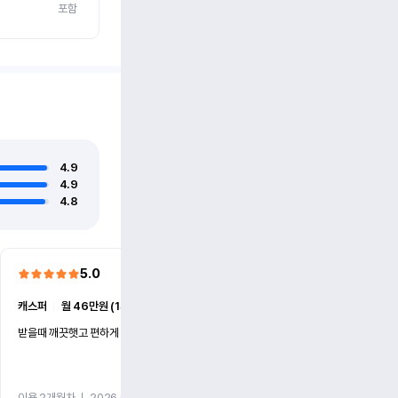
포함
4.9
4.9
4.8
5.0
5.0
캐스퍼
ㅣ
월 46만원 (1개월)
EV6
ㅣ
월 74만원 (1개월)
받을때 깨끗햇고 편하게 잘이용했습니다!
전기차 처음 타봤는데 편하게 
니다
이용 2개월차
ㅣ
2026.07.08
이용 2개월차
ㅣ
2026.06.10