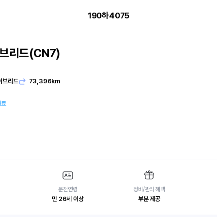
190하4075
브리드(CN7)
이브리드
73,396km
여료
운전연령
정비/관리 혜택
만 26세 이상
부분 제공