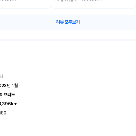
카 렌트 고민없이 강추합니다!!
리뷰 모두보기
대
023년 1월
이브리드
3,396km
580