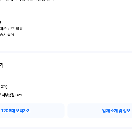


대폰 번호 필요

인증서 필요
기
22
개)
 서부샛길 822
1206
대 보러가기
업체 소개 및 정보