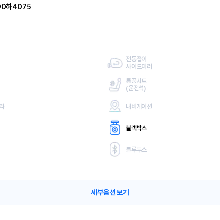
90하4075
전동접이
사이드미러
통풍시트
(
운전석)
메라
내비게이션
블랙박스
블루투스
세부옵션 보기