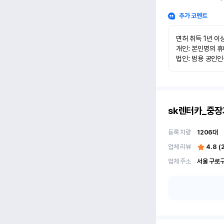
추가 코멘트
면허 취득 1년 이상
개인: 본인명의 휴
법인: 범용 공인
sk렌터카_중장
등록 차량
1206
대
업체 리뷰
4.8
(
업체 주소
서울 구로구