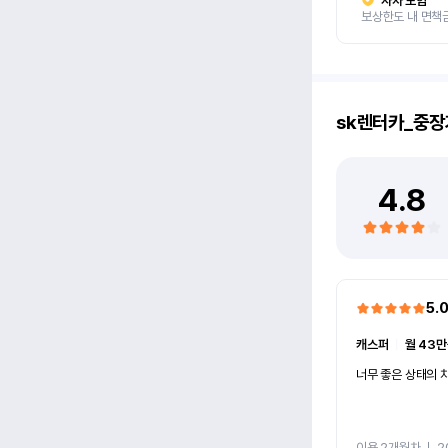
자차 보험
보상한도 내 면책
sk렌터카_중장
4.8
5.
캐스퍼
ㅣ
월 43만
너무 좋은 상태의 차
이용 2개월차
ㅣ
2