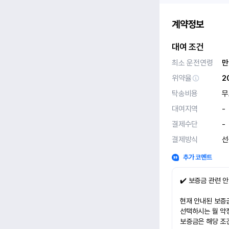
계약정보
대여 조건
최소 운전연령
만
위약율
2
탁송비용
무
대여지역
-
결제수단
-
결제방식
선
추가 코멘트
✔️ 보증금 관련 
현재 안내된 보증금
선택하시는 월 약
보증금은 해당 조