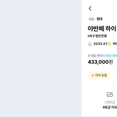
현대
아반떼 하이
HEV 법인전용
2023.01
하
9
개월
계약시
최저 대
433,000
원
자차 포함
신용등급
6등급 이상