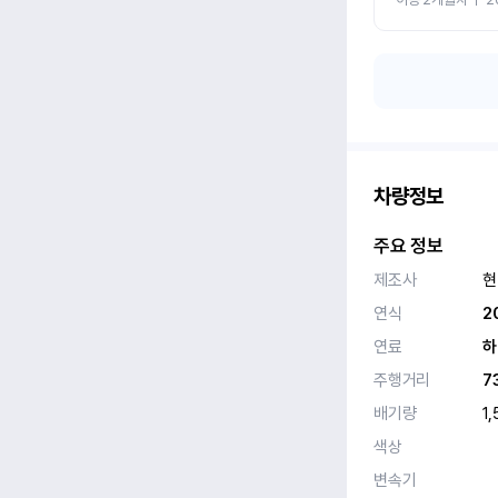
차량정보
주요 정보
제조사
현
연식
2
연료
하
주행거리
7
배기량
1,
색상
변속기