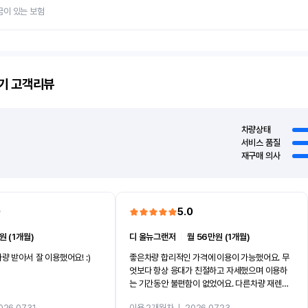
금이 있는 보험
기
고객리뷰
차량상태
서비스 품질
재구매 의사
0
5.0
원 (1개월)
디 올뉴그랜저
ㅣ
월 56만원 (1개월)
량 받아서 잘 이용했어요! :)
좋은차량 합리적인 가격에 이용이 가능했어요. 무
엇보다 항상 응대가 친절하고 자세했으며 이용하
는 기간동안 불편함이 없었어요. 다른차량 재렌트
까지 진행할만큼 여러가지로 만족스럽습니다. 반
026.07.31
이용 2개월차
ㅣ
2026.07.23