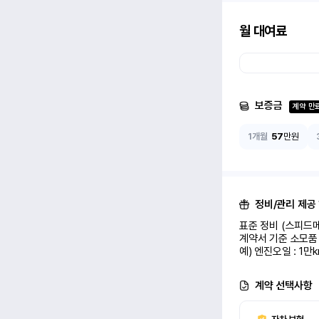
월 대여료
보증금
계약 만
1개월
57
만원
정비/관리 제공
표준 정비 (스피드메
계약서 기준 소모품 
예) 엔진오일 : 1만
계약 선택사항