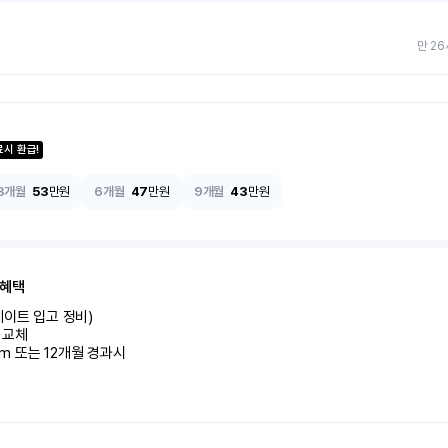
만 26
료시 환급!
3개월
53
만원
6개월
47
만원
9개월
43
만원
 혜택
이트 입고 정비)

교체

km 또는 12개월 경과시