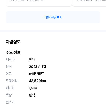
카 렌트 고민없이 강추합니
리뷰 모두보기
차량정보
주요 정보
제조사
현대
연식
2023년 1월
연료
하이브리드
주행거리
43,529km
배기량
1,580
색상
흰색
변속기