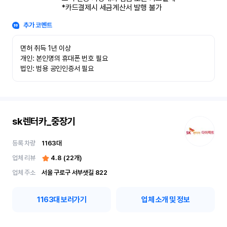
*카드결제시 세금계산서 발행 불가
추가 코멘트
면허 취득 1년 이상

개인: 본인명의 휴대폰 번호 필요

법인: 범용 공인인증서 필요
sk렌터카_중장기
등록 차량
1163
대
업체 리뷰
4.8
(
22
개)
업체 주소
서울 구로구 서부샛길 822
1163
대 보러가기
업체 소개 및 정보