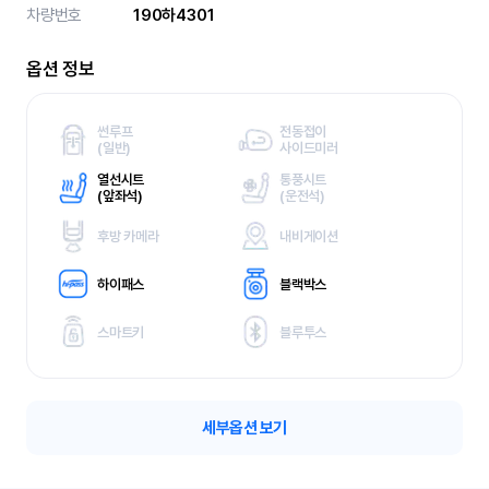
차량번호
190하4301
옵션 정보
썬루프
전동접이
(
일반)
사이드미러
열선시트
통풍시트
(
앞좌석)
(
운전석)
후방 카메라
내비게이션
하이패스
블랙박스
스마트키
블루투스
세부옵션 보기