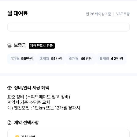
월 대여료
만 26세 이상 기준
VAT 포함
보증금
계약 만료시 환급!
1개월
55
만원
3개월
51
만원
6개월
46
만원
9개월
42
만원
정비/관리 제공 혜택
표준 정비 (스피드메이트 입고 정비)

계약서 기준 소모품 교체

예) 엔진오일 : 1만km 또는 12개월 경과시
계약 선택사항