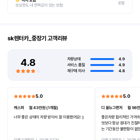
자차 보험
포함
보상한도 내 면책금이 있는 보험
sk렌터카_중장기
고객리뷰
4.8
차량상태
4.9
서비스 품질
4.9
재구매 의사
4.8
5.0
5.0
캐스퍼
ㅣ
월 43만원 (1개월)
디 올뉴그랜저
ㅣ
월 56만
너무 좋은 상태의 차량 받아서 잘 이용했어요! :)
좋은차량 합리적인 가격에
엇보다 항상 응대가 친절
는 기간동안 불편함이 없
까지 진행할만큼 여러가지
이용 2개월차
ㅣ
2026.07.31
이용 2개월차
ㅣ
2026.0