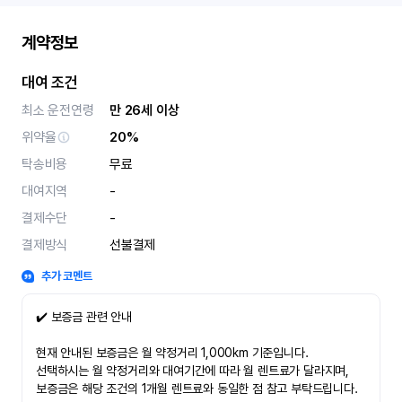
계약정보
대여 조건
최소 운전연령
만 26세 이상
위약율
20%
탁송비용
무료
대여지역
-
결제수단
-
결제방식
선불결제
추가 코멘트
✔️ 보증금 관련 안내
현재 안내된 보증금은 월 약정거리 1,000km 기준입니다.
선택하시는 월 약정거리와 대여기간에 따라 월 렌트료가 달라지며,
보증금은 해당 조건의 1개월 렌트료와 동일한 점 참고 부탁드립니다.