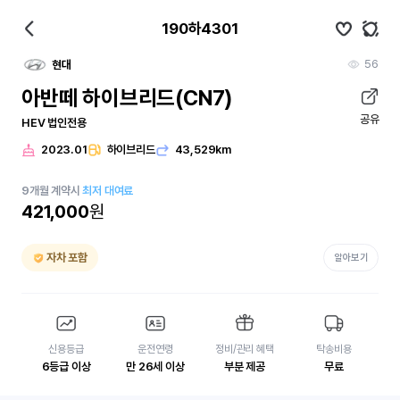
190하4301
56
현대
아반떼 하이브리드(CN7)
공유
HEV 법인전용
2023.01
하이브리드
43,529km
9
개월
계약시
최저 대여료
421,000
원
자차 포함
알아보기
신용등급
운전연령
정비/관리 혜택
탁송비용
6등급 이상
만 26세 이상
부분 제공
무료