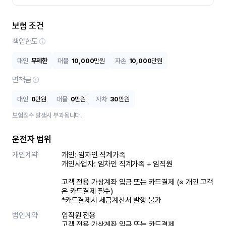
보험 조건
책임한도
대인
무제한
대물
10,000
만원
자손
10,000
만원
면책금
대인
0
만원
대물
0
만원
자차
30
만원
보험접수 발생시 부과됩니다.
운전자 범위
개인계약
개인: 임차인 직계가족 

개인사업자: 임차인 직계가족 + 임직원

고객 전용 가상계좌 입금 또는 카드결제 (※ 개인 고객
은 카드결제 필수)

*카드결제시 세금계산서 발행 불가
법인계약
임직원 전용

고객 전용 가상계좌 입금 또는 카드결제
