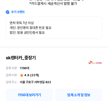
*카드결제시 세금계산서 발행 불가
추가 코멘트
면허 취득 1년 이상

개인: 본인명의 휴대폰 번호 필요

법인: 범용 공인인증서 필요
sk렌터카_중장기
등록 차량
1156
대
업체 리뷰
4.8
(
22
개)
업체 주소
서울 구로구 서부샛길 822
1156
대 보러가기
업체 소개 및 정보