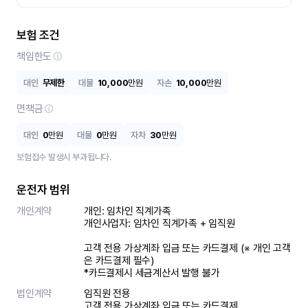
보험 조건
책임한도
대인
무제한
대물
10,000
만원
자손
10,000
만원
면책금
대인
0
만원
대물
0
만원
자차
30
만원
보험접수 발생시 부과됩니다.
운전자 범위
개인계약
개인: 임차인 직계가족 

개인사업자: 임차인 직계가족 + 임직원

고객 전용 가상계좌 입금 또는 카드결제 (※ 개인 고객
은 카드결제 필수)

*카드결제시 세금계산서 발행 불가
법인계약
임직원 전용

고객 전용 가상계좌 입금 또는 카드결제
