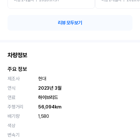
카 렌트 고민없이 강추합니
리뷰 모두보기
차량정보
주요 정보
제조사
현대
연식
2023년 3월
연료
하이브리드
주행거리
56,094km
배기량
1,580
색상
변속기