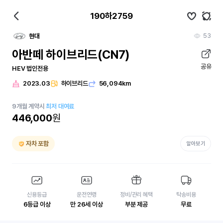
190하2759
53
현대
아반떼 하이브리드(CN7)
공유
HEV 법인전용
2023.03
하이브리드
56,094km
9
개월
계약시
최저 대여료
446,000
원
자차 포함
알아보기
신용등급
운전연령
정비/관리 혜택
탁송비용
6등급 이상
만 26세 이상
부분 제공
무료