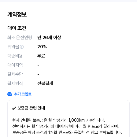
계약정보
대여 조건
최소 운전연령
만 26세 이상
위약율
20%
탁송비용
무료
대여지역
-
결제수단
-
결제방식
선불결제
추가 코멘트
✔️ 보증금 관련 안내
현재 안내된 보증금은 월 약정거리 1,000km 기준입니다.
선택하시는 월 약정거리와 대여기간에 따라 월 렌트료가 달라지며,
보증금은 해당 조건의 1개월 렌트료와 동일한 점 참고 부탁드립니다.