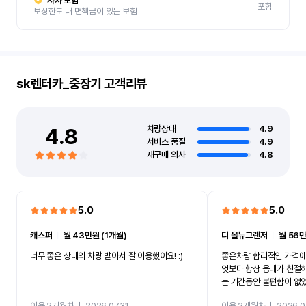
자차 보험
포함
보상한도 내 면책금이 있는 보험
sk렌터카_중장기
고객리뷰
4.8
차량상태
4.9
서비스 품질
4.9
재구매 의사
4.8
5.0
5.0
캐스퍼
ㅣ
월 43만원 (1개월)
디 올뉴그랜저
ㅣ
월 56만
너무 좋은 상태의 차량 받아서 잘 이용했어요! :)
좋은차량 합리적인 가격에
엇보다 항상 응대가 친절
는 기간동안 불편함이 없
까지 진행할만큼 여러가지
이용 2개월차
ㅣ
2026.07.31
이용 2개월차
ㅣ
2026.0