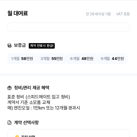
월 대여료
만 26세 이상 기준
VAT 포함
보증금
계약 만료시 환급!
1개월
58
만원
3개월
55
만원
6개월
48
만원
9개월
44
만원
정비/관리 제공 혜택
표준 정비 (스피드메이트 입고 정비)

계약서 기준 소모품 교체

예) 엔진오일 : 1만km 또는 12개월 경과시
계약 선택사항