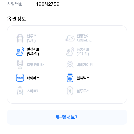
차량번호
190하2759
옵션 정보
썬루프
전동접이
(
일반)
사이드미러
열선시트
통풍시트
(
앞좌석)
(
운전석)
후방 카메라
내비게이션
하이패스
블랙박스
스마트키
블루투스
세부옵션 보기