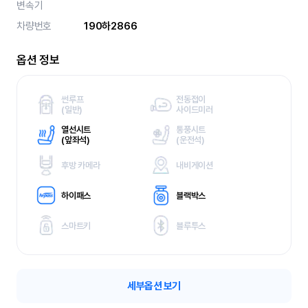
변속기
차량번호
190하2866
옵션 정보
썬루프
전동접이
(
일반)
사이드미러
열선시트
통풍시트
(
앞좌석)
(
운전석)
후방 카메라
내비게이션
하이패스
블랙박스
스마트키
블루투스
세부옵션 보기