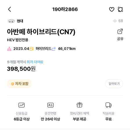
190하2866
68
현대
아반떼 하이브리드(CN7)
공유
HEV 법인전용
2023.04
하이브리드
46,071km
9
개월
계약시
최저 대여료
398,500
원
자차 포함
알아보기
신용등급
운전연령
정비/관리 혜택
탁송비용
6등급 이상
만 26세 이상
부분 제공
무료