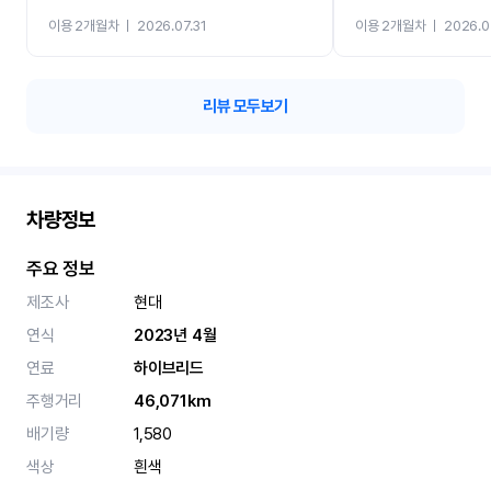
까지 진행할만큼 여러가지
이용 2개월차
ㅣ
2026.07.31
이용 2개월차
ㅣ
2026.0
카 렌트 고민없이 강추합니
리뷰 모두보기
차량정보
주요 정보
제조사
현대
연식
2023년 4월
연료
하이브리드
주행거리
46,071km
배기량
1,580
색상
흰색