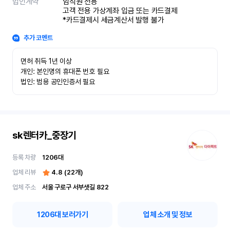
법인계약
임직원 전용

고객 전용 가상계좌 입금 또는 카드결제

*카드결제시 세금계산서 발행 불가
추가 코멘트
면허 취득 1년 이상

개인: 본인명의 휴대폰 번호 필요

법인: 범용 공인인증서 필요
sk렌터카_중장기
등록 차량
1206
대
업체 리뷰
4.8
(
22
개)
업체 주소
서울 구로구 서부샛길 822
1206
대 보러가기
업체 소개 및 정보