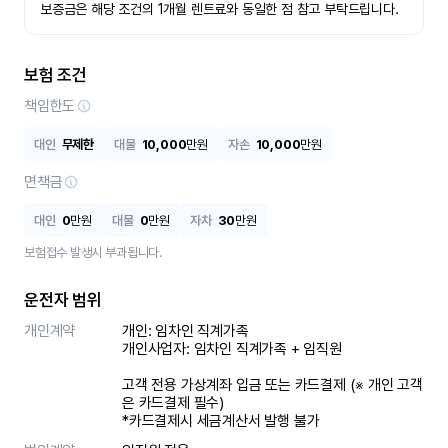
보증금은 해당 조건의 1개월 렌트료와 동일한 점 참고 부탁드립니다.
보험 조건
책임한도
대인
무제한
대물
10,000
만원
자손
10,000
만원
면책금
대인
0
만원
대물
0
만원
자차
30
만원
보험접수 발생시 부과됩니다.
운전자 범위
개인계약
개인: 임차인 직계가족 

개인사업자: 임차인 직계가족 + 임직원

고객 전용 가상계좌 입금 또는 카드결제 (※ 개인 고객
은 카드결제 필수)

*카드결제시 세금계산서 발행 불가