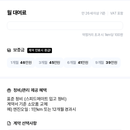
월 대여료
만 26세 이상 기준
VAT 포함
약정거리 초과 시 1km당
100
원
보증금
계약 만료시 환급!
1개월
46
만원
3개월
45
만원
6개월
41
만원
9개월
39
만원
정비/관리 제공 혜택
표준 정비 (스피드메이트 입고 정비)

계약서 기준 소모품 교체

예) 엔진오일 : 1만km 또는 12개월 경과시
계약 선택사항