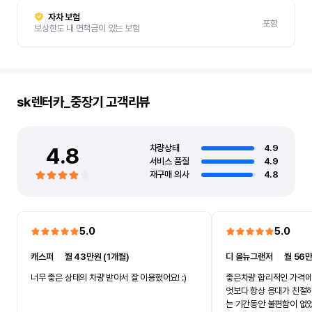
자차 보험
포함
보상한도 내 면책금이 있는 보험
sk렌터카_중장기
고객리뷰
4.8
차량상태
4.9
서비스 품질
4.9
재구매 의사
4.8
5.0
5.0
캐스퍼
ㅣ
월 43만원 (1개월)
디 올뉴그랜저
ㅣ
월 56만
너무 좋은 상태의 차량 받아서 잘 이용했어요! :)
좋은차량 합리적인 가격에
엇보다 항상 응대가 친절
는 기간동안 불편함이 없