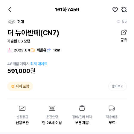
161하7459
55
현대
더 뉴아반떼(CN7)
공유
가솔린 1.6 모던
2023.04
휘발유
1km
48
개월
계약시
최저 대여료
591,000
원
자차 포함
알아보기
신용등급
운전연령
정비/관리 혜택
탁송비용
신용무관
만 26세 이상
부분 제공
무료