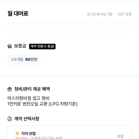
월 대여료
만 26세 이상 기준
VAT 포함
보증금
계약 만료시 환급!
48개월
50
만원
정비/관리 제공 혜택
마스터정비점 입고 정비 

1만키로 엔진오일 교환 (LPG 차량기준)
계약 선택사항
자차 보험
포함
보상한도 내 면책금이 있는 보험