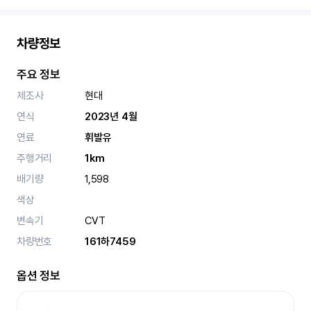
차량정보
주요 정보
제조사
현대
연식
2023년 4월
연료
휘발유
주행거리
1km
배기량
1,598
색상
변속기
CVT
차량번호
161하7459
옵션 정보