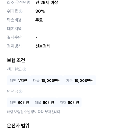
최소 운전연령
만 26세 이상
위약율
30%
탁송비용
무료
대여지역
-
결제수단
-
결제방식
선불결제
보험 조건
책임한도
대인
무제한
대물
10,000
만원
자손
10,000
만원
면책금
대인
50
만원
대물
50
만원
자차
50
만원
해당 보험접수 발생시 각각 부과됩니다.
운전자 범위