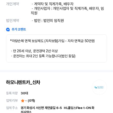
개인계약
ㆍ계약자 및 직계가족, 배우자

ㆍ개인사업자 : 개인사업자 및 직계가족, 배우자, 임
직원
법인계약
ㆍ법인 : 법인의 임직원
추가 코멘트
*차량손해 면책 보상제도 (자차보험)가입 - 자차 면책금 50만원

ㆍ만 26세 이상, 운전경력 2년 이상

ㆍ운전자는 최대 2인 등록 가능합니다(법인 동일)
하모니렌트카_신차
등록 차량
30
대
업체 리뷰
-
(
0
개)
업체 주소
경기 화성시 서신면 재안골길 6-5	 HL홀딩스Flee t-ON 화
성사업소