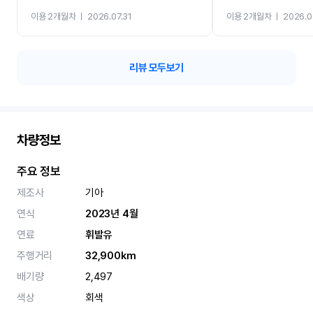
까지 진행할만큼 여러가지
이용 2개월차
ㅣ
2026.07.31
이용 2개월차
ㅣ
2026.0
카 렌트 고민없이 강추합니
리뷰 모두보기
차량정보
주요 정보
제조사
기아
연식
2023년 4월
연료
휘발유
주행거리
32,900km
배기량
2,497
색상
회색