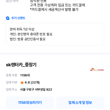
법인계약
임직원 전용

고객 전용 가상계좌 입금 또는 카드결제

*카드결제시 세금계산서 발행 불가
추가 코멘트
면허 취득 1년 이상

개인: 본인명의 휴대폰 번호 필요

법인: 범용 공인인증서 필요
sk렌터카_중장기
등록 차량
1156
대
업체 리뷰
4.8
(
22
개)
업체 주소
서울 구로구 서부샛길 822
1156
대 보러가기
업체 소개 및 정보