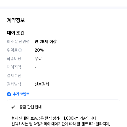
계약정보
대여 조건
최소 운전연령
만 26세 이상
위약율
20%
탁송비용
무료
대여지역
-
결제수단
-
결제방식
선불결제
추가 코멘트
✔️ 보증금 관련 안내
현재 안내된 보증금은 월 약정거리 1,000km 기준입니다.
선택하시는 월 약정거리와 대여기간에 따라 월 렌트료가 달라지며,