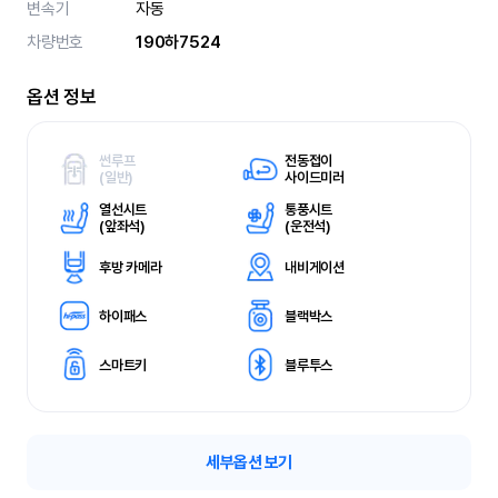
변속기
자동
차량번호
190하7524
옵션 정보
썬루프
전동접이
(
일반)
사이드미러
열선시트
통풍시트
(
앞좌석)
(
운전석)
후방 카메라
내비게이션
하이패스
블랙박스
스마트키
블루투스
세부옵션 보기