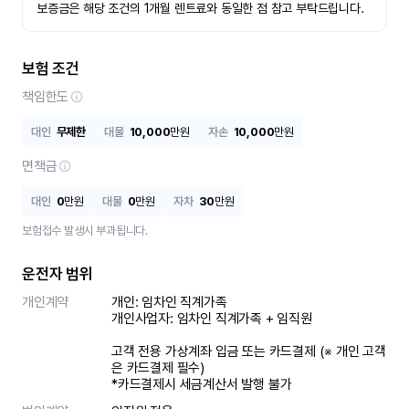
보증금은 해당 조건의 1개월 렌트료와 동일한 점 참고 부탁드립니다.
보험 조건
책임한도
대인
무제한
대물
10,000
만원
자손
10,000
만원
면책금
대인
0
만원
대물
0
만원
자차
30
만원
보험접수 발생시 부과됩니다.
운전자 범위
개인계약
개인: 임차인 직계가족 

개인사업자: 임차인 직계가족 + 임직원

고객 전용 가상계좌 입금 또는 카드결제 (※ 개인 고객
은 카드결제 필수)

*카드결제시 세금계산서 발행 불가