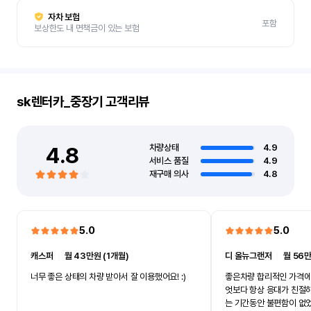
자차 보험
포함
보상한도 내 면책금이 있는 보험
sk렌터카_중장기
고객리뷰
4.8
차량상태
4.9
서비스 품질
4.9
재구매 의사
4.8
5.0
5.0
캐스퍼
ㅣ
월 43만원 (1개월)
디 올뉴그랜저
ㅣ
월 56만
너무 좋은 상태의 차량 받아서 잘 이용했어요! :)
좋은차량 합리적인 가격에
엇보다 항상 응대가 친절
는 기간동안 불편함이 없