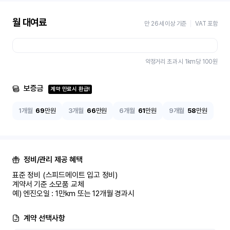
월 대여료
만 26세 이상 기준
VAT 포함
약정거리 초과 시 1km당
100
원
보증금
계약 만료시 환급!
1개월
69
만원
3개월
66
만원
6개월
61
만원
9개월
58
만원
정비/관리 제공 혜택
표준 정비 (스피드메이트 입고 정비)

계약서 기준 소모품 교체

예) 엔진오일 : 1만km 또는 12개월 경과시
계약 선택사항