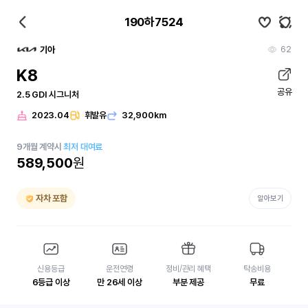
190하7524
62
기아
K8
공유
2.5 GDI 시그니처
2023.04
휘발유
32,900km
9
개월
계약시
최저 대여료
589,500
원
자차 포함
알아보기
신용등급
운전연령
정비/관리 혜택
탁송비용
6등급 이상
만 26세 이상
부분 제공
무료