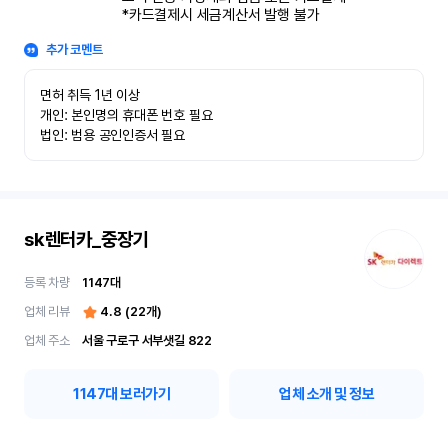
*카드결제시 세금계산서 발행 불가
추가 코멘트
면허 취득 1년 이상

개인: 본인명의 휴대폰 번호 필요

법인: 범용 공인인증서 필요
sk렌터카_중장기
등록 차량
1147
대
업체 리뷰
4.8
(
22
개)
업체 주소
서울 구로구 서부샛길 822
1147
대 보러가기
업체 소개 및 정보