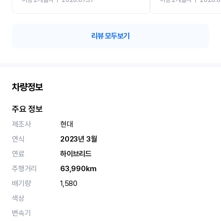
카 렌트 고민없이 강추합니
리뷰 모두보기
차량정보
주요 정보
제조사
현대
연식
2023년 3월
연료
하이브리드
주행거리
63,990km
배기량
1,580
색상
변속기