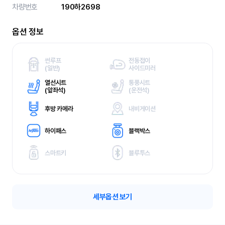
차량번호
190하2698
옵션 정보
썬루프
전동접이
(
일반)
사이드미러
열선시트
통풍시트
(
앞좌석)
(
운전석)
후방 카메라
내비게이션
하이패스
블랙박스
스마트키
블루투스
세부옵션 보기