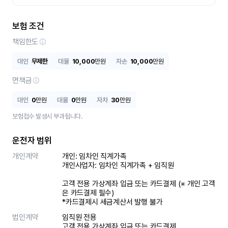
보험 조건
책임한도
대인
무제한
대물
10,000
만원
자손
10,000
만원
면책금
대인
0
만원
대물
0
만원
자차
30
만원
보험접수 발생시 부과됩니다.
운전자 범위
개인계약
개인: 임차인 직계가족 

개인사업자: 임차인 직계가족 + 임직원

고객 전용 가상계좌 입금 또는 카드결제 (※ 개인 고객
은 카드결제 필수)

*카드결제시 세금계산서 발행 불가
법인계약
임직원 전용

고객 전용 가상계좌 입금 또는 카드결제
