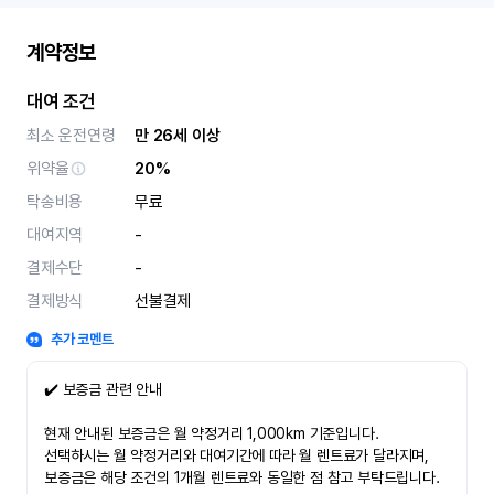
계약정보
대여 조건
최소 운전연령
만 26세 이상
위약율
20%
탁송비용
무료
대여지역
-
결제수단
-
결제방식
선불결제
추가 코멘트
✔️ 보증금 관련 안내
현재 안내된 보증금은 월 약정거리 1,000km 기준입니다.
선택하시는 월 약정거리와 대여기간에 따라 월 렌트료가 달라지며,
보증금은 해당 조건의 1개월 렌트료와 동일한 점 참고 부탁드립니다.