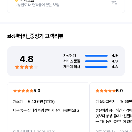
자차 보험
포함
보상한도 내 면책금이 있는 보험
sk렌터카_중장기
고객리뷰
4.8
차량상태
4.9
서비스 품질
4.9
재구매 의사
4.8
5.0
5.0
캐스퍼
ㅣ
월 43만원 (1개월)
디 올뉴그랜저
ㅣ
월 56만
너무 좋은 상태의 차량 받아서 잘 이용했어요! :)
좋은차량 합리적인 가격에
엇보다 항상 응대가 친절
는 기간동안 불편함이 없
까지 진행할만큼 여러가지
이용 2개월차
ㅣ
2026.07.31
이용 2개월차
ㅣ
2026.0