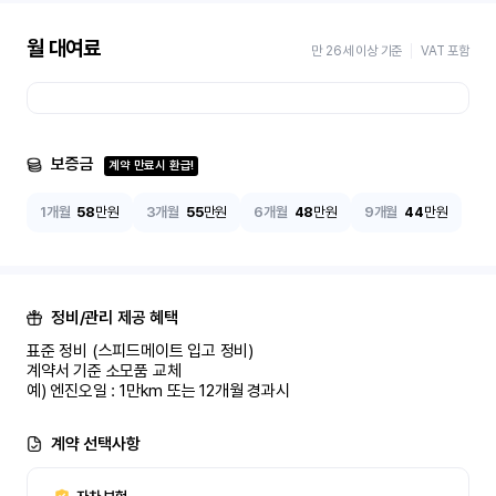
월 대여료
만 26세 이상 기준
VAT 포함
보증금
계약 만료시 환급!
1개월
58
만원
3개월
55
만원
6개월
48
만원
9개월
44
만원
정비/관리 제공 혜택
표준 정비 (스피드메이트 입고 정비)

계약서 기준 소모품 교체

예) 엔진오일 : 1만km 또는 12개월 경과시
계약 선택사항