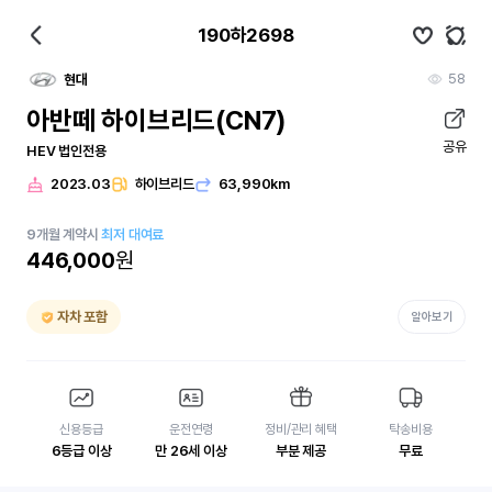
190하2698
58
현대
아반떼 하이브리드(CN7)
공유
HEV 법인전용
2023.03
하이브리드
63,990km
9
개월
계약시
최저 대여료
446,000
원
자차 포함
알아보기
신용등급
운전연령
정비/관리 혜택
탁송비용
6등급 이상
만 26세 이상
부분 제공
무료