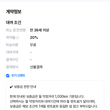
계약정보
대여 조건
최소 운전연령
만 26세 이상
위약율
20%
탁송비용
무료
대여지역
-
결제수단
-
결제방식
선불결제
추가 코멘트
✔️ 보증금 관련 안내
현재 안내된 보증금은 월 약정거리 1,000km 기준입니다.
선택하시는 월 약정거리와 대여기간에 따라 월 렌트료가 달라지며,
보증금은 해당 조건의 1개월 렌트료와 동일한 점 참고 부탁드립니다.