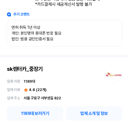
*카드결제시 세금계산서 발행 불가
추가 코멘트
면허 취득 1년 이상

개인: 본인명의 휴대폰 번호 필요

법인: 범용 공인인증서 필요
sk렌터카_중장기
등록 차량
1189
대
업체 리뷰
4.8
(
22
개)
업체 주소
서울 구로구 서부샛길 822
1189
대 보러가기
업체 소개 및 정보