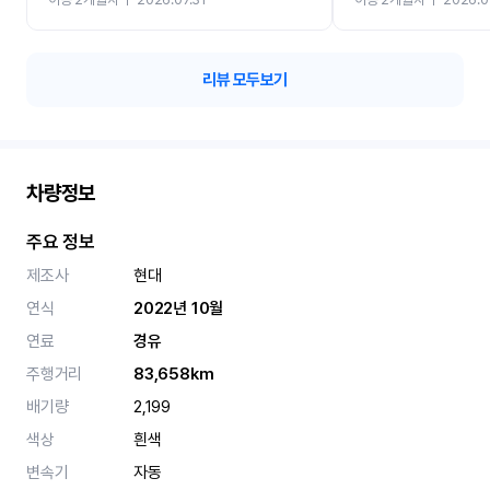
카 렌트 고민없이 강추합니
리뷰 모두보기
차량정보
주요 정보
제조사
현대
연식
2022년 10월
연료
경유
주행거리
83,658km
배기량
2,199
색상
흰색
변속기
자동