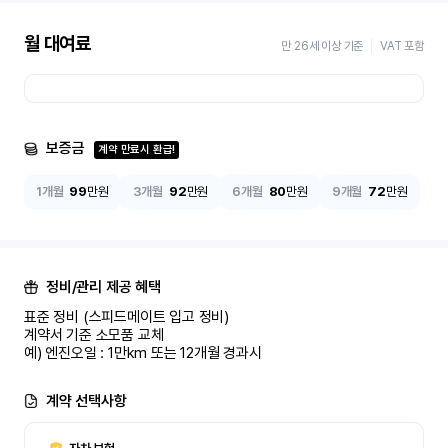
월 대여료
만 26세 이상 기준
VAT 포함
보증금
계약 만료시 환급!
1개월
99
만원
3개월
92
만원
6개월
80
만원
9개월
72
만원
정비/관리 제공 혜택
표준 정비 (스피드메이트 입고 정비)

계약서 기준 소모품 교체

예) 엔진오일 : 1만km 또는 12개월 경과시
계약 선택사항