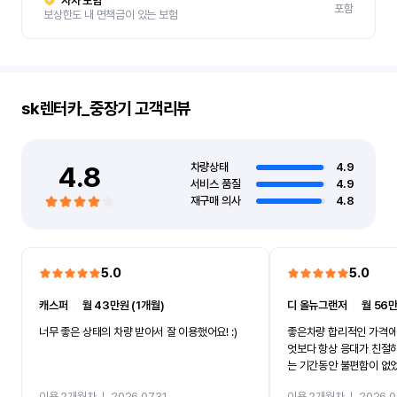
자차 보험
포함
보상한도 내 면책금이 있는 보험
sk렌터카_중장기
고객리뷰
4.8
차량상태
4.9
서비스 품질
4.9
재구매 의사
4.8
5.0
5.0
캐스퍼
ㅣ
월 43만원 (1개월)
디 올뉴그랜저
ㅣ
월 56만
너무 좋은 상태의 차량 받아서 잘 이용했어요! :)
좋은차량 합리적인 가격에
엇보다 항상 응대가 친절
는 기간동안 불편함이 없
까지 진행할만큼 여러가지
이용 2개월차
ㅣ
2026.07.31
이용 2개월차
ㅣ
2026.0