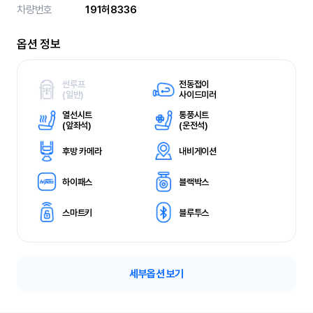
차량번호
191허8336
옵션 정보
썬루프
전동접이
(
일반)
사이드미러
열선시트
통풍시트
(
앞좌석)
(
운전석)
후방 카메라
내비게이션
하이패스
블랙박스
스마트키
블루투스
세부옵션 보기