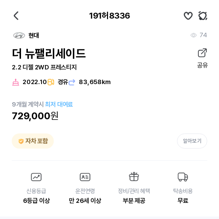
191허8336
74
현대
더 뉴팰리세이드
공유
2.2 디젤 2WD 프레스티지
2022.10
경유
83,658km
9
개월
계약시
최저 대여료
729,000
원
자차 포함
알아보기
신용등급
운전연령
정비/관리 혜택
탁송비용
6등급 이상
만 26세 이상
부분 제공
무료