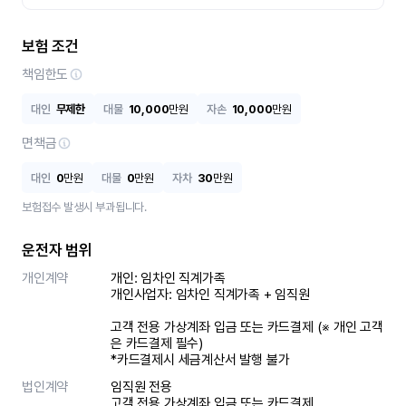
보험 조건
책임한도
대인
무제한
대물
10,000
만원
자손
10,000
만원
면책금
대인
0
만원
대물
0
만원
자차
30
만원
보험접수 발생시 부과됩니다.
운전자 범위
개인계약
개인: 임차인 직계가족 

개인사업자: 임차인 직계가족 + 임직원

고객 전용 가상계좌 입금 또는 카드결제 (※ 개인 고객
은 카드결제 필수)

*카드결제시 세금계산서 발행 불가
법인계약
임직원 전용

고객 전용 가상계좌 입금 또는 카드결제
