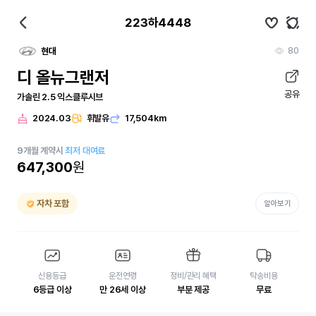
223하4448
80
현대
디 올뉴그랜저
공유
가솔린 2.5 익스클루시브
2024.03
휘발유
17,504km
9
개월
계약시
최저 대여료
647,300
원
자차 포함
알아보기
신용등급
운전연령
정비/관리 혜택
탁송비용
6등급 이상
만 26세 이상
부분 제공
무료