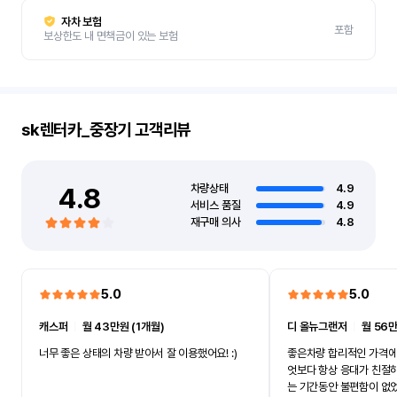
자차 보험
포함
보상한도 내 면책금이 있는 보험
sk렌터카_중장기
고객리뷰
4.8
차량상태
4.9
서비스 품질
4.9
재구매 의사
4.8
5.0
5.0
캐스퍼
ㅣ
월 43만원 (1개월)
디 올뉴그랜저
ㅣ
월 56만
너무 좋은 상태의 차량 받아서 잘 이용했어요! :)
좋은차량 합리적인 가격에
엇보다 항상 응대가 친절
는 기간동안 불편함이 없