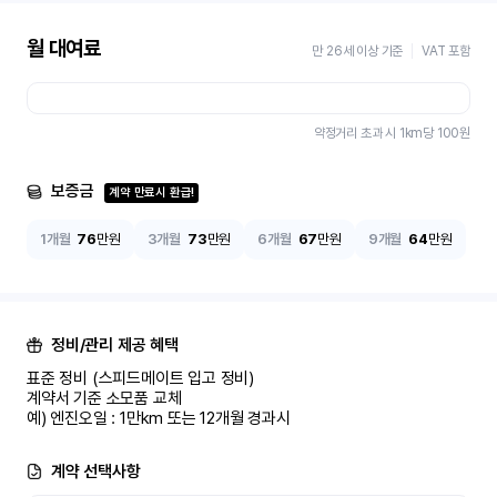
월 대여료
만 26세 이상 기준
VAT 포함
약정거리 초과 시 1km당
100
원
보증금
계약 만료시 환급!
1개월
76
만원
3개월
73
만원
6개월
67
만원
9개월
64
만원
정비/관리 제공 혜택
표준 정비 (스피드메이트 입고 정비)

계약서 기준 소모품 교체

예) 엔진오일 : 1만km 또는 12개월 경과시
계약 선택사항