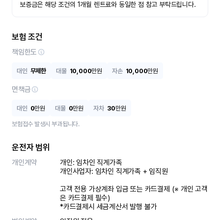
보증금은 해당 조건의 1개월 렌트료와 동일한 점 참고 부탁드립니다.
보험 조건
책임한도
대인
무제한
대물
10,000
만원
자손
10,000
만원
면책금
대인
0
만원
대물
0
만원
자차
30
만원
보험접수 발생시 부과됩니다.
운전자 범위
개인계약
개인: 임차인 직계가족 

개인사업자: 임차인 직계가족 + 임직원

고객 전용 가상계좌 입금 또는 카드결제 (※ 개인 고객
은 카드결제 필수)

*카드결제시 세금계산서 발행 불가