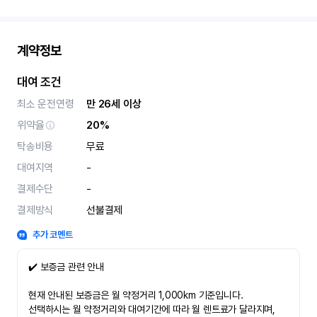
계약정보
대여 조건
최소 운전연령
만 26세 이상
위약율
20%
탁송비용
무료
대여지역
-
결제수단
-
결제방식
선불결제
추가 코멘트
✔️ 보증금 관련 안내
현재 안내된 보증금은 월 약정거리 1,000km 기준입니다.
선택하시는 월 약정거리와 대여기간에 따라 월 렌트료가 달라지며,