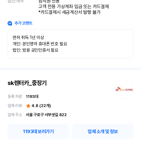
법인계약
임직원 전용

고객 전용 가상계좌 입금 또는 카드결제

*카드결제시 세금계산서 발행 불가
추가 코멘트
면허 취득 1년 이상

개인: 본인명의 휴대폰 번호 필요

법인: 범용 공인인증서 필요
sk렌터카_중장기
등록 차량
1193
대
업체 리뷰
4.8
(
22
개)
업체 주소
서울 구로구 서부샛길 822
1193
대 보러가기
업체 소개 및 정보