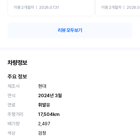
까지 진행할만큼 여러가지
이용 2개월차
ㅣ
2026.07.31
이용 2개월차
ㅣ
2026.0
카 렌트 고민없이 강추합니
리뷰 모두보기
차량정보
주요 정보
제조사
현대
연식
2024년 3월
연료
휘발유
주행거리
17,504km
배기량
2,497
색상
검정