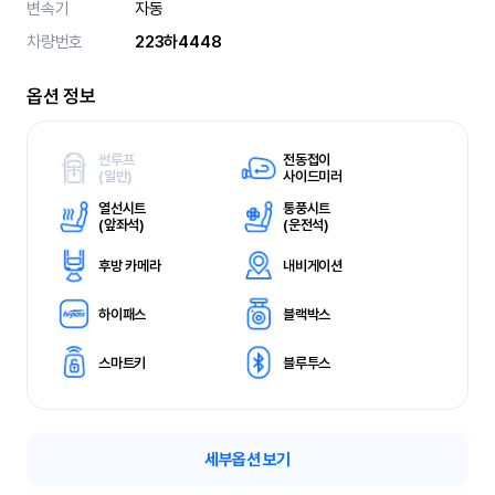
변속기
자동
차량번호
223하4448
옵션 정보
썬루프
전동접이
(
일반)
사이드미러
열선시트
통풍시트
(
앞좌석)
(
운전석)
후방 카메라
내비게이션
하이패스
블랙박스
스마트키
블루투스
세부옵션 보기