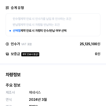
승계 유형
인수형
계약 만료 시 인수가를 납입 후 인수하는 조건
반납형
계약 만료 시 차량을 반납하는 조건
선택형
계약 만료 시 차량의 인수/반납 여부 선택
인수가
25,125,100
원
VAT 포함
보증금
0
원
계약 만료시 환급!
차량정보
주요 정보
제조사
제네시스
연식
2024년 3월