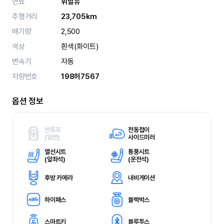
연료
휘발유
주행거리
23,705km
배기량
2,500
색상
흰색(화이트)
변속기
자동
차량번호
198허7567
옵션 정보
썬루프
전동접이
(
일반)
사이드미러
열선시트
통풍시트
(
앞좌석)
(
운전석)
후방 카메라
내비게이션
하이패스
블랙박스
스마트키
블루투스