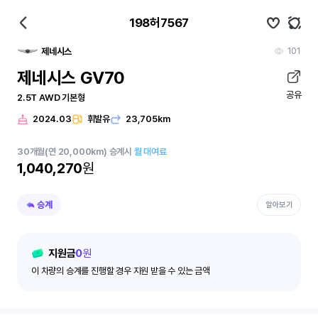
198허7567
101
제네시스
제네시스 GV70
공유
2.5T AWD 기본형
2024.03
휘발유
23,705km
30
개월
(연 20,000km)
승계시
월 대여료
1,040,270
원
승계
알아보기
지원금
0
원
이 차량의 승계를 진행할 경우 지원 받을 수 있는 금액