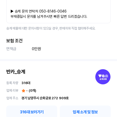
▶ 승계 문의 연락처 050-8146-0046
부재중일시 문자를 남겨주시면 빠른 답변 드리겠습니다.
승계 매물에 대한 문의사항이 있으실 경우, 판매자와 직접 협의해주세요.
보험 조건
면책금
0만원
반카_승계
등록 차량
316
대
업체 리뷰
-
(
0
개)
업체 주소
경기 남양주시 순화궁로 272	909호
316
대 보러가기
업체 소개 및 정보