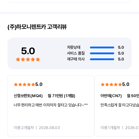
(주)하모니렌트카
고객리뷰
5.0
차량상태
5.0
서비스 품질
5.0
재구매 의사
5.0
5.0
5.0
신형쏘렌토(MQ4)
ㅣ
월 71만원 (1개월)
아반떼(CN7)
ㅣ
월 50만
너무 편리하고 매번 이차저차 잘타고 있습니다~^^
만족스럽게 잘 타고다녔
이용 2개월차
ㅣ
2026.08.03
이용 1개월차
ㅣ
2026.0