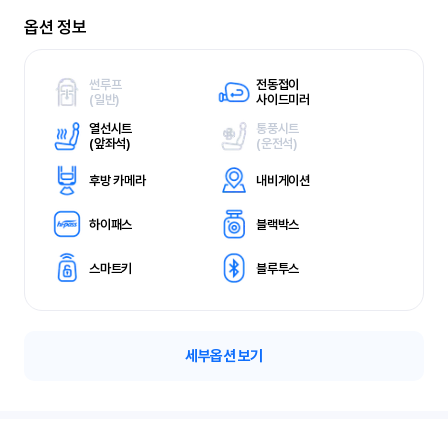
옵션 정보
썬루프
전동접이
(
일반)
사이드미러
열선시트
통풍시트
(
앞좌석)
(
운전석)
후방 카메라
내비게이션
하이패스
블랙박스
스마트키
블루투스
세부옵션 보기