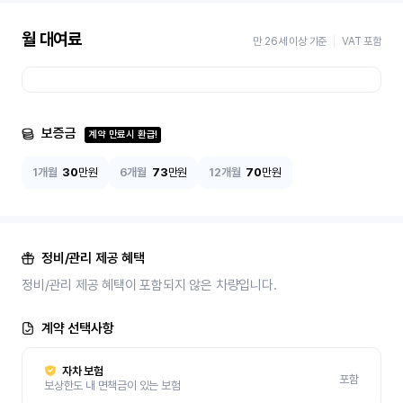
월 대여료
만 26세 이상 기준
VAT 포함
보증금
계약 만료시 환급!
1개월
30
만원
6개월
73
만원
12개월
70
만원
정비/관리 제공 혜택
정비/관리 제공 혜택이 포함되지 않은 차량입니다.
계약 선택사항
자차 보험
포함
보상한도 내 면책금이 있는 보험