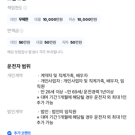
책임한도
대인
무제한
대물
10,000
만원
자손
10,000
만원
면책금
대인
50
만원
대물
50
만원
자차
50
만원
해당 보험접수 발생시 각각 부과됩니다.
운전자 범위
개인계약
ㆍ계약자 및 직계가족, 배우자

ㆍ개인사업자 : 개인사업자 및 직계가족, 배우자, 임
직원

ㆍ만 26세 이상 ~만 69세/ 운전경력 1년이상

※ 대여 기간 1개월에 해당될 경우 운전자 외 최대 1인 
추가 가능
법인계약
ㆍ법인 : 법인의 임직원

※ 대여 기간 1개월에 해당될 경우 운전자 외 최대 1인 
추가 가능
추가 코멘트