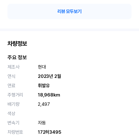
리뷰 모두보기
차량정보
주요 정보
제조사
현대
연식
2023년 2월
연료
휘발유
주행거리
18,968km
배기량
2,497
색상
변속기
자동
차량번호
172허3495