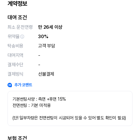
계약정보
대여 조건
최소 운전연령
만 26세 이상
위약율
30%
탁송비용
고객 부담
대여지역
-
결제수단
-
결제방식
선불결제
추가 코멘트
기본썬팅사양 : 측면 +후면 15%
전면썬팅 : 기본 미적용 
(단! 일부차량은 전면썬팅이 시공되어 있을 수 있어 별도 확인이 필요)
보험 조건