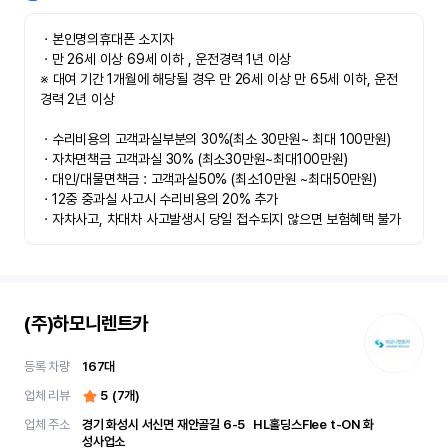
ㆍ본인명의휴대폰 소지자 

ㆍ만 26세 이상 69세 이하 , 운전경력 1년 이상

※ 대여 기간 1개월에 해당될 경우 만 26세 이상 만 65세 이하, 운전
경력 2년 이상

ㆍ수리비용의 고객과실부분의 30%(최소 30만원~ 최대 100만원)

ㆍ자차면책금 고객과실 30% (최소30만원~최대100만원) 

ㆍ대인/대물면책금 : 고객과실50% (최소10만원 ~최대50만원)

ㆍ12중 중과실 사고시 수리비용의 20% 추가

ㆍ자차사고, 차대차 사고발생시 당일 접수되지 않으면 보험혜택 불가
(주)하모니렌트카
등록 차량
167
대
업체 리뷰
5
(
7
개)
업체 주소
경기 화성시 서신면 재안골길 6-5	 HL홀딩스Flee t-ON 화
성사업소