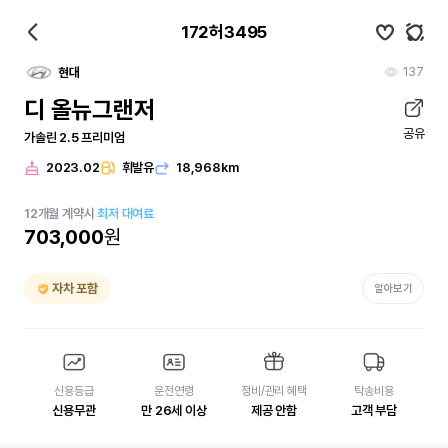
172허3495
137
현대
디 올뉴그랜저
공유
가솔린 2.5 프리미엄
2023.02
휘발유
18,968km
12
개월
계약시
최저 대여료
703,000
원
자차 포함
알아보기
신용등급
운전연령
정비/관리 혜택
탁송비용
신용무관
만 26세 이상
제공 안함
고객 부담