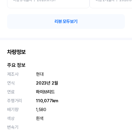
카 렌트 고민없이 강추합니
리뷰 모두보기
차량정보
주요 정보
제조사
현대
연식
2023년 2월
연료
하이브리드
주행거리
110,077km
배기량
1,580
색상
흰색
변속기