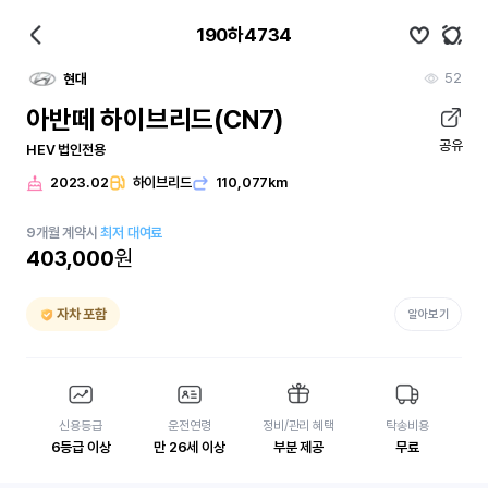
190하4734
52
현대
아반떼 하이브리드(CN7)
공유
HEV 법인전용
2023.02
하이브리드
110,077km
9
개월
계약시
최저 대여료
403,000
원
자차 포함
알아보기
신용등급
운전연령
정비/관리 혜택
탁송비용
6등급 이상
만 26세 이상
부분 제공
무료