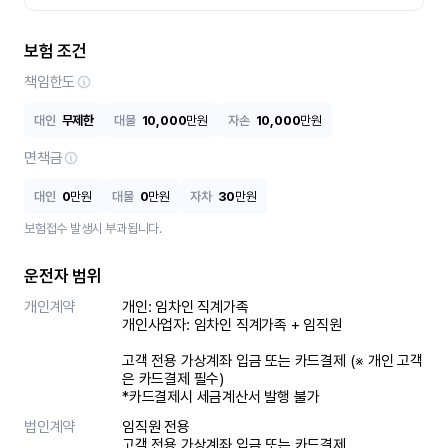
보험 조건
책임한도
대인
무제한
대물
10,000
만원
자손
10,000
만원
면책금
대인
0
만원
대물
0
만원
자차
30
만원
보험접수 발생시 부과됩니다.
운전자 범위
개인계약
개인: 임차인 직계가족 

개인사업자: 임차인 직계가족 + 임직원

고객 전용 가상계좌 입금 또는 카드결제 (※ 개인 고객
은 카드결제 필수)

*카드결제시 세금계산서 발행 불가
법인계약
임직원 전용

고객 전용 가상계좌 입금 또는 카드결제
