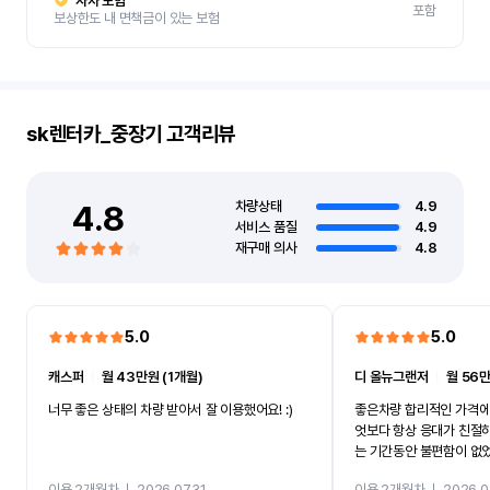
자차 보험
포함
보상한도 내 면책금이 있는 보험
sk렌터카_중장기
고객리뷰
4.8
차량상태
4.9
서비스 품질
4.9
재구매 의사
4.8
5.0
5.0
캐스퍼
ㅣ
월 43만원 (1개월)
디 올뉴그랜저
ㅣ
월 56만
너무 좋은 상태의 차량 받아서 잘 이용했어요! :)
좋은차량 합리적인 가격에
엇보다 항상 응대가 친절
는 기간동안 불편함이 없
까지 진행할만큼 여러가지
이용 2개월차
ㅣ
2026.07.31
이용 2개월차
ㅣ
2026.0