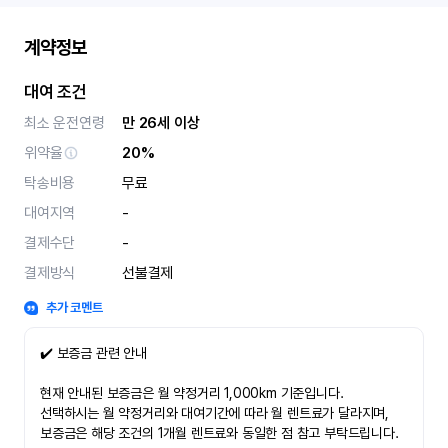
계약정보
대여 조건
최소 운전연령
만 26세 이상
위약율
20%
탁송비용
무료
대여지역
-
결제수단
-
결제방식
선불결제
추가 코멘트
✔️ 보증금 관련 안내
현재 안내된 보증금은 월 약정거리 1,000km 기준입니다.
선택하시는 월 약정거리와 대여기간에 따라 월 렌트료가 달라지며,
보증금은 해당 조건의 1개월 렌트료와 동일한 점 참고 부탁드립니다.