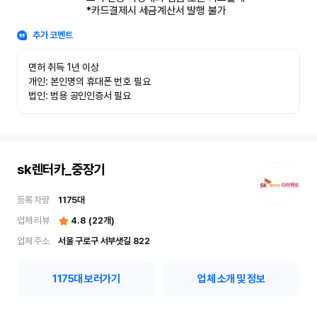
*카드결제시 세금계산서 발행 불가
추가 코멘트
면허 취득 1년 이상

개인: 본인명의 휴대폰 번호 필요

법인: 범용 공인인증서 필요
sk렌터카_중장기
등록 차량
1175
대
업체 리뷰
4.8
(
22
개)
업체 주소
서울 구로구 서부샛길 822
1175
대 보러가기
업체 소개 및 정보