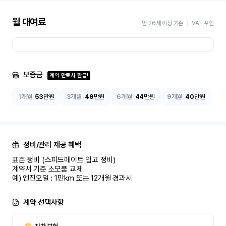
월 대여료
만 26세 이상 기준
VAT 포함
보증금
계약 만료시 환급!
1개월
53
만원
3개월
49
만원
6개월
44
만원
9개월
40
만원
정비/관리 제공 혜택
표준 정비 (스피드메이트 입고 정비)

계약서 기준 소모품 교체

예) 엔진오일 : 1만km 또는 12개월 경과시
계약 선택사항