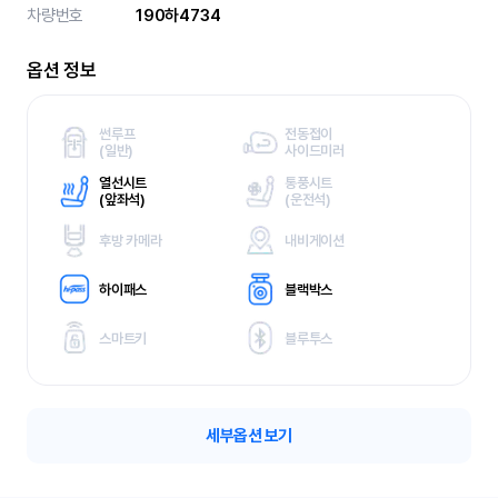
차량번호
190하4734
옵션 정보
썬루프
전동접이
(
일반)
사이드미러
열선시트
통풍시트
(
앞좌석)
(
운전석)
후방 카메라
내비게이션
하이패스
블랙박스
스마트키
블루투스
세부옵션 보기