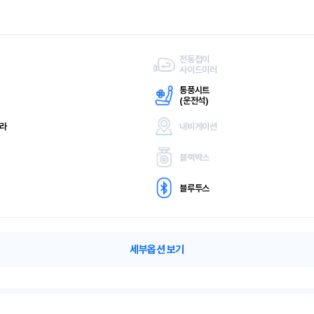
전동접이
사이드미러
통풍시트
(
운전석)
메라
내비게이션
블랙박스
블루투스
세부옵션 보기