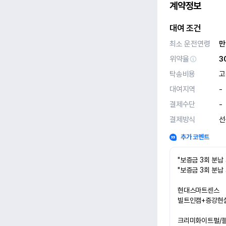
계약정보
대여 조건
최소 운전연령
만
위약율
3
탁송비용
고
대여지역
-
결제수단
-
결제방식
선
추가 코멘트
"보증금 3회 분납
"보증금 3회 분납
현대스마트센스
빌트인캠+증강현
크리미화이트펄/