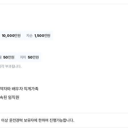
10,000
만원
자손
1,500
만원
물
50
만원
자차
50
만원
각각 부과됩니다.
약자와 배우자 직계가족
속된 임직원
1년 이상 운전경력 보유자에 한하여 진행가능합니다.