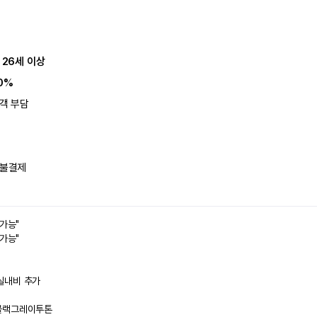
 26세 이상
0%
객 부담
불결제
 가능"
 가능"
실내비 추가
블랙그레이투톤