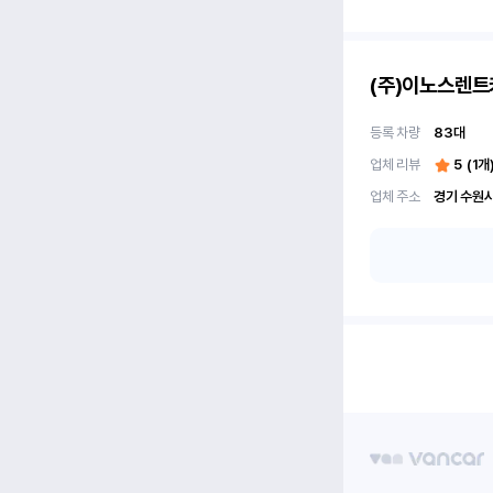
(주)이노스렌트
등록 차량
83
대
업체 리뷰
5
(
1
개
업체 주소