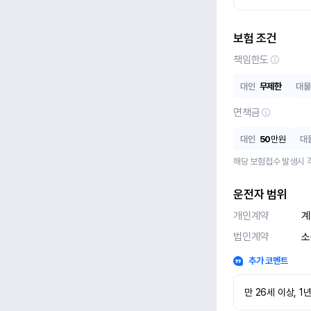
보험 조건
책임한도
대인
무제한
대물
면책금
대인
50
만원
대
해당 보험접수 발생시 
운전자 범위
개인계약
계
법인계약
소
추가 코멘트
만 26세 이상, 