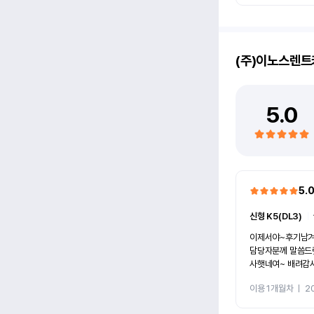
(주)이노스렌트
5.0
5.
신형 K5(DL3)
ㅣ
이제서야~후기남겨봅니다! 여유자
담당자분께 말씀드렷더니~ 가능
사햇네여~ 배려감사하고요~ㅎㅎ 차량도 그 전차
주분이 잘타셔서~맘에들엇
이용 1개월차
ㅣ
2
갈아탈 생각입니다~ 이노스렌트카~화이팅입
~ㅎㅎㅎ