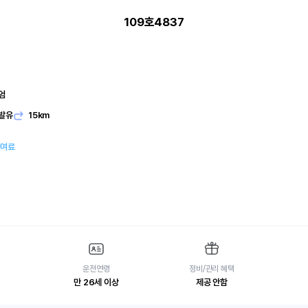
109호4837
엄
발유
15km
대여료
운전연령
정비/관리 혜택
만 26세 이상
제공 안함