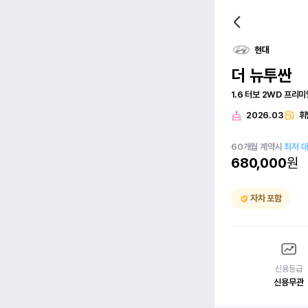
현대
더 뉴투싼
1.6 터보 2WD 프리미
2026.03
휘
60
개월
계약시
최저 
680,000
원
자차 포함
신용등급
신용무관