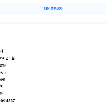
리뷰 모두보기
대
026년 3월
발유
5km
598
색
동
09호4837