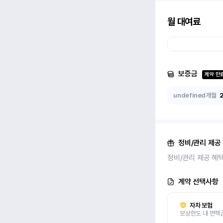
월 대여료
보증금
계약 만
undefined개월
정비/관리 제공
정비/관리 제공 혜
계약 선택사항
자차 보험
보상한도 내 면책