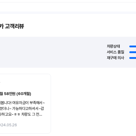
카
고객리뷰
차량상태
서비스 품질
재구매 의사
0
월 58만원 (60개월)
금이 부족해서~
하다고하셔서~감
고요~ 담엔~멋진차로
024.05.26
니다