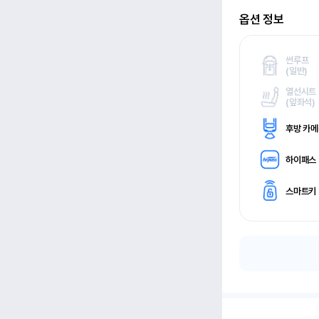
옵션 정보
썬루프
(
일반)
열선시트
(
앞좌석)
후방 카
하이패스
스마트키