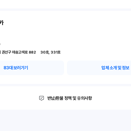
카
)
경기 수원시 권선구 매송고색로 882	30호, 331호
83
대 보러가기
업체 소개 및 정보
반납/환불 정책 및 유의사항