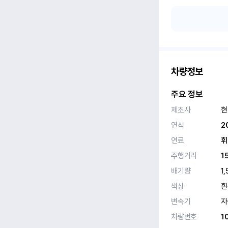
차량정보
주요 정보
제조사
현
연식
2
연료
휘
주행거리
1
배기량
1,
색상
흰
변속기
자
차량번호
1