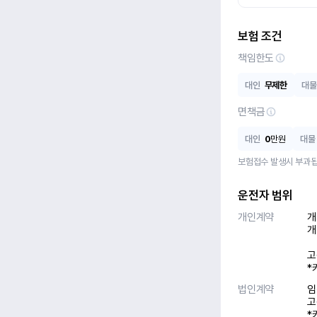
보험 조건
책임한도
대인
무제한
대물
면책금
대인
0
만원
대물
보험접수 발생시 부과됩
운전자 범위
개인계약
개
개
고
*
법인계약
임
고
*