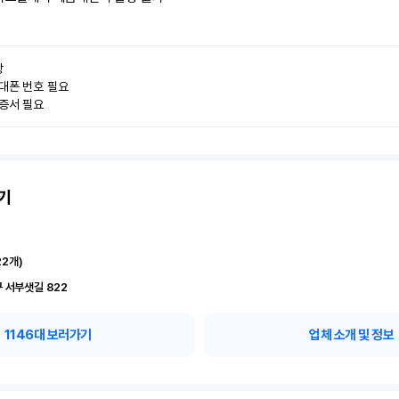


대폰 번호 필요

인증서 필요
기
22
개)
 서부샛길 822
1146
대 보러가기
업체 소개 및 정보