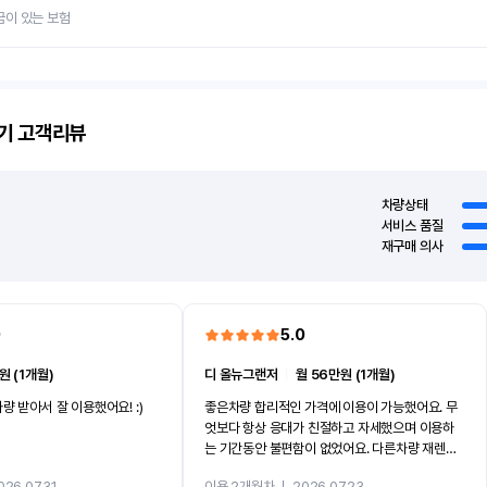
금이 있는 보험
기
고객리뷰
차량상태
서비스 품질
재구매 의사
0
5.0
원 (1개월)
디 올뉴그랜저
ㅣ
월 56만원 (1개월)
량 받아서 잘 이용했어요! :)
좋은차량 합리적인 가격에 이용이 가능했어요. 무
엇보다 항상 응대가 친절하고 자세했으며 이용하
는 기간동안 불편함이 없었어요. 다른차량 재렌트
까지 진행할만큼 여러가지로 만족스럽습니다. 반
026.07.31
이용 2개월차
ㅣ
2026.07.23