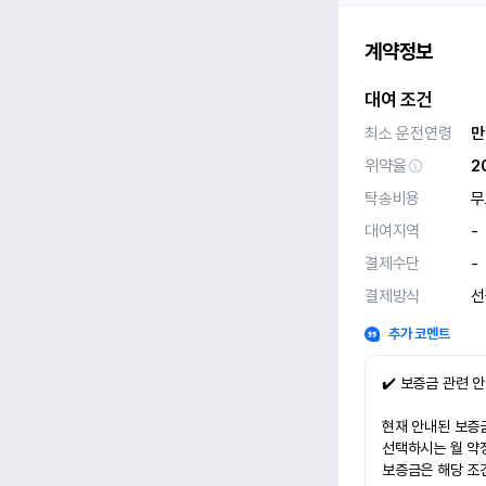
계약정보
대여 조건
최소 운전연령
만
위약율
2
탁송비용
무
대여지역
-
결제수단
-
결제방식
선
추가 코멘트
✔️ 보증금 관련 
현재 안내된 보증금
선택하시는 월 약
보증금은 해당 조