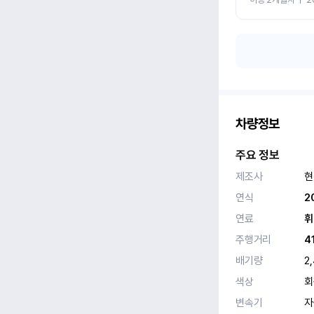
차량정보
주요 정보
제조사
현
연식
2
연료
휘
주행거리
4
배기량
2
색상
회
변속기
자