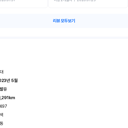
카 렌트 고민없이 강추합니다!!
리뷰 모두보기
대
023년 5월
발유
1,291km
,497
색
동