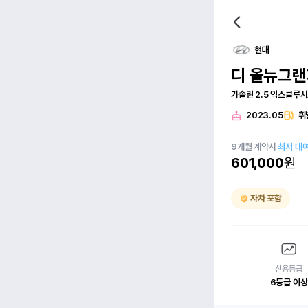
현대
디 올뉴그랜
가솔린 2.5 익스클루
2023.05
휘
9
개월
계약시
최저 대
601,000
원
자차 포함
신용등급
6등급 이상