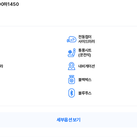
90하1450
전동접이
사이드미러
통풍시트
(
운전석)
메라
내비게이션
블랙박스
블루투스
세부옵션 보기