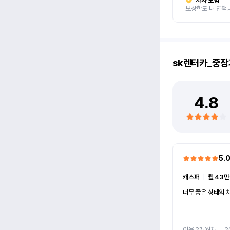
자차 보험
보상한도 내 면책
sk렌터카_중장
4.8
5.
캐스퍼
ㅣ
월 43만
너무 좋은 상태의 차
이용 2개월차
ㅣ
2