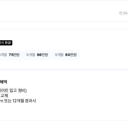
만 26
료시 환급!
3개월
75
만원
6개월
66
만원
9개월
60
만원
 혜택
이트 입고 정비)

교체

km 또는 12개월 경과시