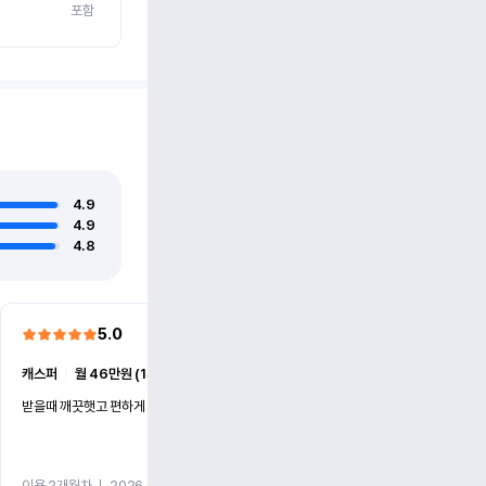
포함
4.9
4.9
4.8
5.0
5.0
캐스퍼
ㅣ
월 46만원 (1개월)
EV6
ㅣ
월 74만원 (1개월)
받을때 깨끗햇고 편하게 잘이용했습니다!
전기차 처음 타봤는데 편하게 
니다
이용 2개월차
ㅣ
2026.07.08
이용 2개월차
ㅣ
2026.06.10