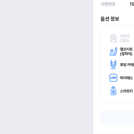
차량번호
1
옵션 정보
썬루프
(
일반)
열선시트
(
앞좌석)
후방 카
하이패스
스마트키