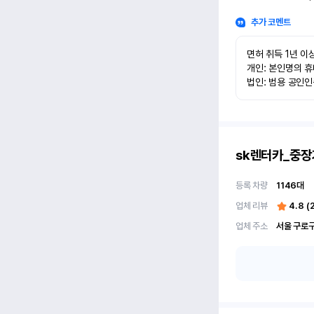
추가 코멘트
면허 취득 1년 이상
개인: 본인명의 휴
법인: 범용 공인
sk렌터카_중장
등록 차량
1146
대
업체 리뷰
4.8
(
업체 주소
서울 구로구