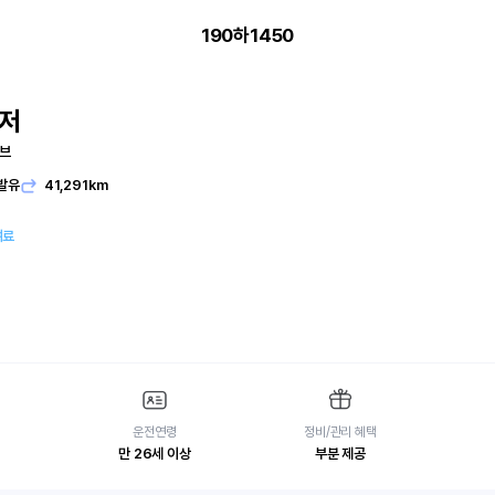
190하1450
저
시브
발유
41,291km
여료
운전연령
정비/관리 혜택
만 26세 이상
부분 제공