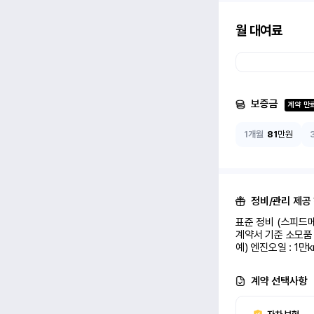
월 대여료
보증금
계약 만
1개월
81
만원
정비/관리 제공
표준 정비 (스피드메
계약서 기준 소모품 
예) 엔진오일 : 1만
계약 선택사항