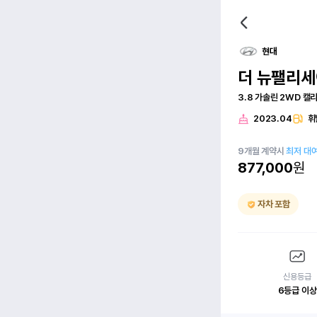
현대
더 뉴팰리
3.8 가솔린 2WD 캘
2023.04
휘
9
개월
계약시
최저 대
877,000
원
자차 포함
신용등급
6등급 이상