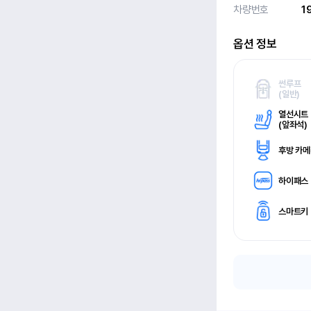
차량번호
1
옵션 정보
썬루프
(
일반)
열선시트
(
앞좌석)
후방 카
하이패스
스마트키