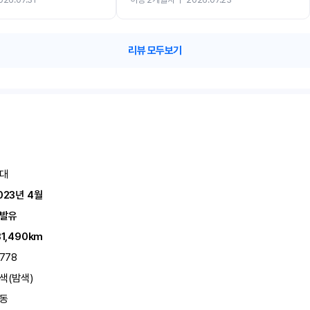
카 렌트 고민없이 강추합니다!!
리뷰 모두보기
대
023년 4월
발유
31,490km
,778
색(밤색)
동