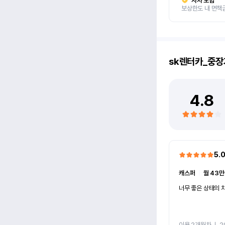
자차 보험
보상한도 내 면책
sk렌터카_중장
4.8
5.
캐스퍼
ㅣ
월 43만
너무 좋은 상태의 차
이용 2개월차
ㅣ
2