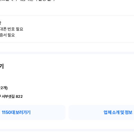


대폰 번호 필요

인증서 필요
기
22
개)
 서부샛길 822
1150
대 보러가기
업체 소개 및 정보