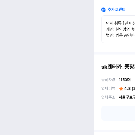
추가 코멘트
면허 취득 1년 이상
개인: 본인명의 휴
법인: 범용 공인
sk렌터카_중장
등록 차량
1150
대
업체 리뷰
4.8
(
업체 주소
서울 구로구