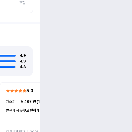
포함
4.9
4.9
4.8
5.0
5.0
캐스퍼
ㅣ
월 46만원 (1개월)
EV6
ㅣ
월 74만원 (1개월)
받을때 깨끗햇고 편하게 잘이용했습니다!
전기차 처음 타봤는데 편하게 
니다
이용 2개월차
ㅣ
2026.07.08
이용 2개월차
ㅣ
2026.06.10