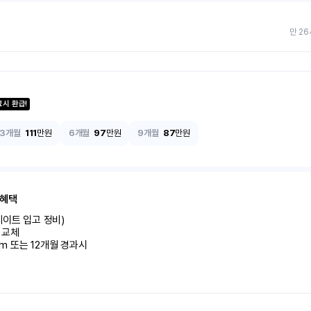
만 26
료시 환급!
3개월
111
만원
6개월
97
만원
9개월
87
만원
 혜택
이트 입고 정비)

교체

km 또는 12개월 경과시