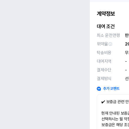
계약정보
대여 조건
최소 운전연령
만
위약율
2
탁송비용
무
대여지역
-
결제수단
-
결제방식
선
추가 코멘트
✔️ 보증금 관련 
현재 안내된 보증금
선택하시는 월 약
보증금은 해당 조