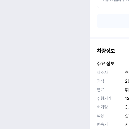
차량정보
주요 정보
제조사
현
연식
2
연료
휘
주행거리
1
배기량
3
색상
갈
변속기
자