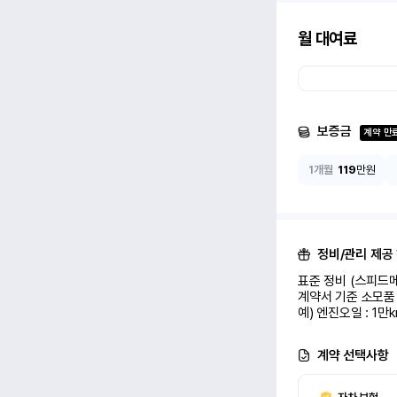
월 대여료
보증금
계약 만
1개월
119
만원
정비/관리 제공
표준 정비 (스피드메
계약서 기준 소모품 
예) 엔진오일 : 1만
계약 선택사항