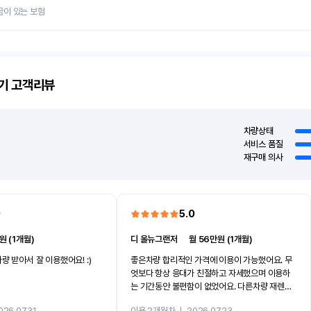
금이 있는 보험
기
고객리뷰
차량상태
서비스 품질
재구매 의사
0
5.0
원 (1개월)
디 올뉴그랜저
ㅣ
월 56만원 (1개월)
량 받아서 잘 이용했어요! :)
좋은차량 합리적인 가격에 이용이 가능했어요. 무
엇보다 항상 응대가 친절하고 자세했으며 이용하
는 기간동안 불편함이 없었어요. 다른차량 재렌트
까지 진행할만큼 여러가지로 만족스럽습니다. 반
026.07.31
이용 2개월차
ㅣ
2026.07.23