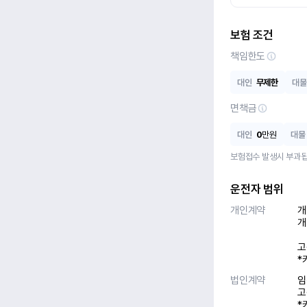
보험 조건
책임한도
대인
무제한
대물
면책금
대인
0
만원
대물
보험접수 발생시 부과됩
운전자 범위
개인계약
개
개
고
*
법인계약
임
고
*