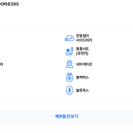
90하8395
전동접이
사이드미러
통풍시트
(
운전석)
메라
내비게이션
블랙박스
블루투스
세부옵션 보기