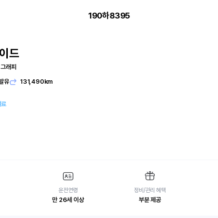
190하8395
세이드
리그래피
발유
131,490km
여료
운전연령
정비/관리 혜택
만 26세 이상
부분 제공